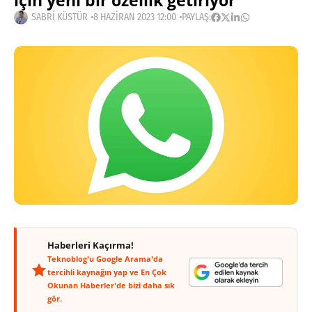
için yeni bir özellik getiriyor
SABRI KÜSTÜR
8 HAZIRAN 2023 12:00
PAYLAŞ:
Haberleri Kaçırma!
Teknoblog'u Google Arama'da
tercihli kaynağın yap ve En Çok
Okunan Haberler'de bizi daha sık
gör.