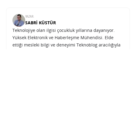
YAZAR:
SABRI KÜSTÜR
Teknolojiye olan ilgisi çocukluk yıllarına dayanıyor.
Yüksek Elektronik ve Haberleşme Mühendisi. Elde
ettiği mesleki bilgi ve deneyimi Teknoblog aracılığıyla
paylaşmayı tercih etmiştir.
Minecraft’ın Chromebook versiyonu herkese açıldı
SONRAKI HABER
EĞLENCE
ANA SAYFA
Minecraft’ın Chromebook
versiyonu herkese açıldı
SINAN KÜSTÜR
8 HAZIRAN 2023 11:30
SON GÜNCELLEME: KASIM 4, 2023
PAYLAŞ: