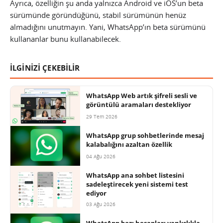
Ayrıca, özelliğin şu anda yalnızca Android ve iOS’un beta
sürümünde göründüğünü, stabil sürümünün henüz
almadığını unutmayın. Yani, WhatsApp’ın beta sürümünü
kullananlar bunu kullanabilecek.
İLGİNİZİ ÇEKEBİLİR
WhatsApp Web artık şifreli sesli ve
görüntülü aramaları destekliyor
29 Tem 2026
WhatsApp grup sohbetlerinde mesaj
kalabalığını azaltan özellik
04 Ağu 2026
WhatsApp ana sohbet listesini
sadeleştirecek yeni sistemi test
ediyor
03 Ağu 2026
WhatsApp bazı hesapları yanlışlıkla