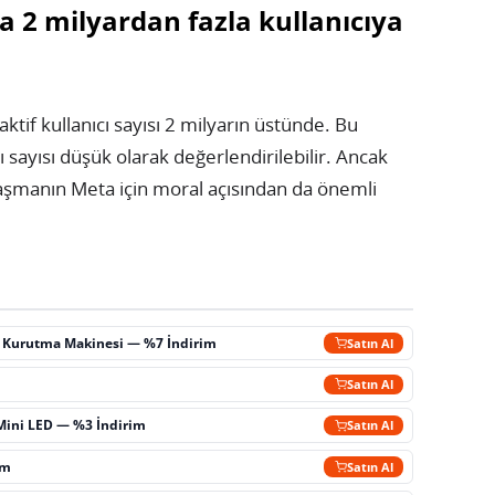
2 milyardan fazla kullanıcıya
ktif kullanıcı sayısı 2 milyarın üstünde. Bu
 sayısı düşük olarak değerlendirilebilir. Ancak
laşmanın Meta için moral açısından da önemli
ç Kurutma Makinesi — %7 İndirim
Satın Al
m
Satın Al
Mini LED — %3 İndirim
Satın Al
im
Satın Al