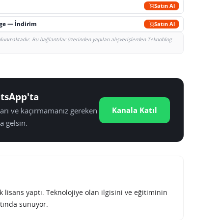
Satın Al
rge — İndirim
Satın Al
bulunmaktadır. Bu bağlantılar üzerinden yapılan alışverişlerden Teknoblog
tsApp'ta
Kanala Katıl
tları ve kaçırmamanız gereken
a gelsin.
lisans yaptı. Teknolojiye olan ilgisini ve eğitiminin
tında sunuyor.