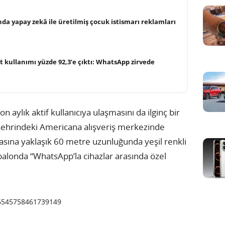
da yapay zekâ ile üretilmiş çocuk istismarı reklamları
t kullanımı yüzde 92,3’e çıktı: WhatsApp zirvede
aylık aktif kullanıcıya ulaşmasını da ilginç bir
s şehrindeki Americana alışveriş merkezinde
sına yaklaşık 60 metre uzunluğunda yeşil renkli
balonda “WhatsApp’la cihazlar arasında özel
16545758461739149