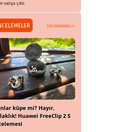
ye satışa çıktı
NCELEMELER
Tüm incelemeler >>
nlar küpe mi? Hayır,
laklık! Huawei FreeClip 2 S
celemesi