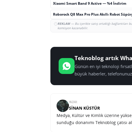
Xiaomi Smart Band 9 Active — %4 İndirim
Roborock Q8 Max Pro Plus Akıllı Robot Süpü
REKLAM
— Bu içerikte satış ortaklığı bağlantıları 
komisyon kazanabilir.
Teknoblog artık Wha
Günün en iyi teknoloji fırsa
büyük haberler, telefonunuz
YAZAR:
SINAN KÜSTÜR
Medya, Kültür ve Kimlik üzerine yüksek 
sunduğu donanımı Teknoblog çatısı al