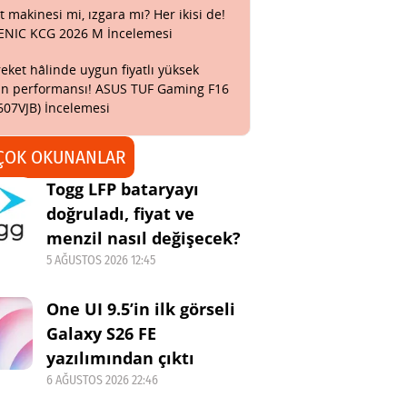
t makinesi mi, ızgara mı? Her ikisi de!
ENIC KCG 2026 M İncelemesi
eket hâlinde uygun fiyatlı yüksek
n performansı! ASUS TUF Gaming F16
607VJB) İncelemesi
ÇOK OKUNANLAR
Togg LFP bataryayı
doğruladı, fiyat ve
menzil nasıl değişecek?
5 AĞUSTOS 2026 12:45
One UI 9.5’in ilk görseli
Galaxy S26 FE
yazılımından çıktı
6 AĞUSTOS 2026 22:46