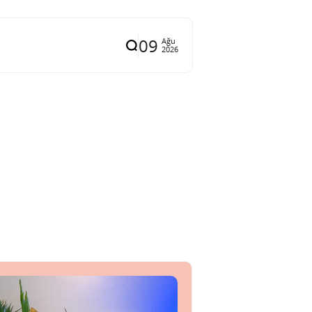
09
Ağu
2026