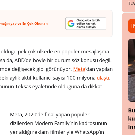
TL’
ynağın yap ve En Çok Okunan
İ
a olduğu pek çok ülkede en popüler mesajlaşma
sa da, ABD’de böyle bir durum söz konusu değil.
de değişecek gibi görünüyor.
Meta
‘dan yapılan
i aylık aktif kullanıcı sayısı 100 milyona
ulaştı
.
onunun Teksas eyaletinde olduğuna da dikkat
Bu
Meta, 2020’de final yapan popüler
ku
dizilerden Modern Family’nin kadrosunun
İn
yer aldığı reklam filmleriyle WhatsApp’ın