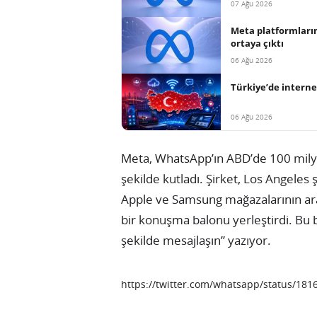
07 Ağu 2026
Meta platformların
ortaya çıktı
06 Ağu 2026
Türkiye’de interne
06 Ağu 2026
Meta, WhatsApp’ın ABD’de 100 milyon 
şekilde kutladı. Şirket, Los Angele
Apple ve Samsung mağazalarının ara
bir konuşma balonu yerleştirdi. Bu 
şekilde mesajlaşın” yazıyor.
https://twitter.com/whatsapp/status/18