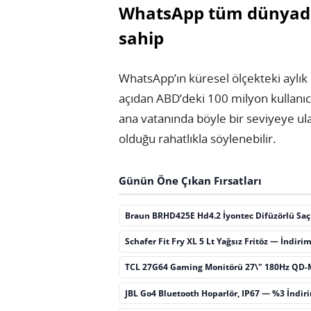
WhatsApp tüm dünyada 
sahip
WhatsApp’ın küresel ölçekteki aylık a
açıdan ABD’deki 100 milyon kullanıcı
ana vatanında böyle bir seviyeye u
olduğu rahatlıkla söylenebilir.
Günün Öne Çıkan Fırsatları
Braun BRHD425E Hd4.2 İyontec Difüzörlü Sa
Schafer Fit Fry XL 5 Lt Yağsız Fritöz — İndiri
TCL 27G64 Gaming Monitörü 27\" 180Hz QD-
JBL Go4 Bluetooth Hoparlör, IP67 — %3 İndir