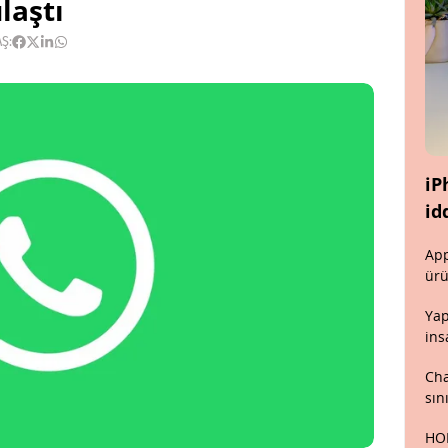
laştı
Ş:
iP
id
App
ürü
Yap
ins
Cha
sın
HON