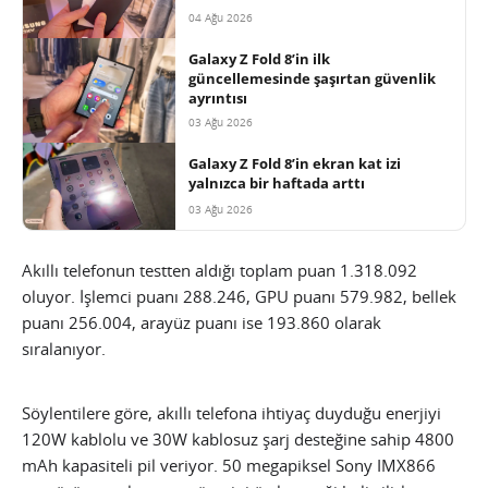
04 Ağu 2026
Galaxy Z Fold 8’in ilk
güncellemesinde şaşırtan güvenlik
ayrıntısı
03 Ağu 2026
Galaxy Z Fold 8’in ekran kat izi
yalnızca bir haftada arttı
03 Ağu 2026
Akıllı telefonun testten aldığı toplam puan 1.318.092
oluyor. İşlemci puanı 288.246, GPU puanı 579.982, bellek
puanı 256.004, arayüz puanı ise 193.860 olarak
sıralanıyor.
Söylentilere göre, akıllı telefona ihtiyaç duyduğu enerjiyi
120W kablolu ve 30W kablosuz şarj desteğine sahip 4800
mAh kapasiteli pil veriyor. 50 megapiksel Sony IMX866