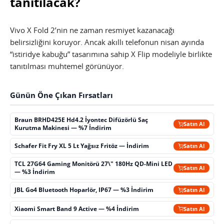
tanıtılacak?
Vivo X Fold 2’nin ne zaman resmiyet kazanacağı
belirsizliğini koruyor. Ancak akıllı telefonun nisan ayında
“istiridye kabuğu” tasarımına sahip X Flip modeliyle birlikte
tanıtılması muhtemel görünüyor.
Günün Öne Çıkan Fırsatları
Braun BRHD425E Hd4.2 İyontec Difüzörlü Saç
Satın Al
Kurutma Makinesi — %7 İndirim
Schafer Fit Fry XL 5 Lt Yağsız Fritöz — İndirim
Satın Al
TCL 27G64 Gaming Monitörü 27\" 180Hz QD-Mini LED
Satın Al
— %3 İndirim
JBL Go4 Bluetooth Hoparlör, IP67 — %3 İndirim
Satın Al
Xiaomi Smart Band 9 Active — %4 İndirim
Satın Al