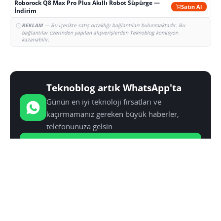
Roborock Q8 Max Pro Plus Akıllı Robot Süpürge —
Satın Al
İndirim
REKLAM
— Bu içerikte satış ortaklığı bağlantıları bulunmaktadır. Bu
bağlantılar üzerinden yapılan alışverişlerden Teknoblog komisyon
kazanabilir.
Teknoblog artık WhatsApp'ta
Günün en iyi teknoloji fırsatları ve
kaçırmamanız gereken büyük haberler,
telefonunuza gelsin.
Kanala Katıl
YAZAR:
SINAN KÜSTÜR
Medya, Kültür ve Kimlik üzerine yüksek lisans yaptı.