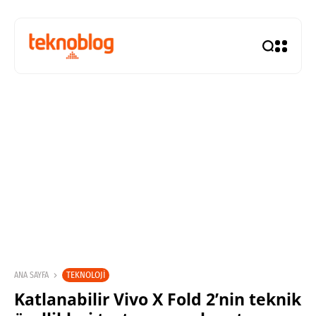
TEKNOLOJI
ANA SAYFA
Katlanabilir Vivo X Fold 2’nin teknik