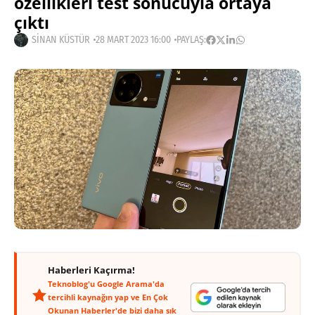
özellikleri test sonucuyla ortaya
çıktı
SINAN KÜSTÜR
28 MART 2023 16:00
PAYLAŞ:
Haberleri Kaçırma!
Teknoblog'u Google Arama'da
tercihli kaynağın yap ve En Çok
Okunan Haberler'de bizi daha sık