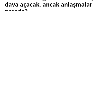
dava açacak, ancak anlaşmalar
nerede?
SABRI KÜSTÜR
7 ARALIK 2009 10:40
PAYLAŞ:
Haberleri Kaçırma!
Teknoblog'u Google Arama'da
tercihli kaynağın yap ve En Çok
Okunan Haberler'de bizi daha sık
gör.
Yılan hikayesine
dönmeye aday olan
CrunchPad olayıyla
ilgili yeni gelişmeler
yaşanmaya devam
ediyor. Fusion Garage’ın bugün bir toplantı
düzenleyip cihazı lanse etmesi bekleniyor. Arrington