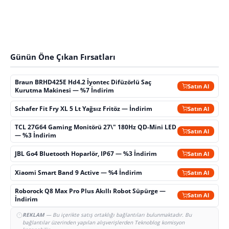
Günün Öne Çıkan Fırsatları
Braun BRHD425E Hd4.2 İyontec Difüzörlü Saç
Satın Al
Kurutma Makinesi — %7 İndirim
Schafer Fit Fry XL 5 Lt Yağsız Fritöz — İndirim
Satın Al
TCL 27G64 Gaming Monitörü 27\" 180Hz QD-Mini LED
Satın Al
— %3 İndirim
JBL Go4 Bluetooth Hoparlör, IP67 — %3 İndirim
Satın Al
Xiaomi Smart Band 9 Active — %4 İndirim
Satın Al
Roborock Q8 Max Pro Plus Akıllı Robot Süpürge —
Satın Al
İndirim
REKLAM
— Bu içerikte satış ortaklığı bağlantıları bulunmaktadır. Bu
bağlantılar üzerinden yapılan alışverişlerden Teknoblog komisyon