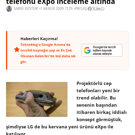
telefonu eXpo inceleme altında
SABRI KÜSTÜR
7 ARALIK 2009 11:29
PAYLAŞ:
Haberleri Kaçırma!
Teknoblog'u Google Arama'da
tercihli kaynağın yap ve En Çok
Okunan Haberler'de bizi daha sık
gör.
Projektörlü cep
telefonları yeni bir
trend olabilir. Bu
senenin başından
itibaren birkaç iddialı
konsept görmüştük,
şimdiyse LG de bu kervana yeni ürünü eXpo ile
katılıyor.