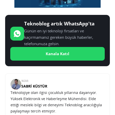
Teknoblog artık WhatsApp'ta
Günün en iyi teknoloji fırsatları ve
kaçırmamanız gereken büyük haberler,
telefonunuza gelsin.
Kanala Katıl
YAZAR:
SABRI KÜSTÜR
Teknolojiye olan ilgisi çocukluk yıllarına dayanıyor.
Yüksek Elektronik ve Haberleşme Mühendisi. Elde
ettiği mesleki bilgi ve deneyimi Teknoblog aracılığıyla
paylaşmayı tercih etmiştir.