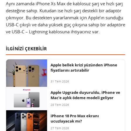
Aynı zamanda iPhone Xs Max de kablosuz şarj ve hızlı şarj
desteğine sahip. Kutudan ise hızlı şarj destekli bir adaptör
çıkmıyor. Bu destekten yararlanmak için Apple’ın sunduğu
USB-C çıkışlı ve daha yüksek güç çıkışına sahip bir adaptöre
ve USB-C – Lightning kablosuna ihtiyacınız var.
İLGİNİZİ ÇEKEBİLİR
Apple bellek krizi yüzünden iPhone
fiyatlarını artırabilir
31 Tem 2026
Apple Upgrade duyuruldu, iPhone ve
Mac’e aylık ödeme modeli geliyor
28 Tem 2026
iPhone 18 Pro Max ekranı
ucuzlayacak mı?
27 Tem 2026