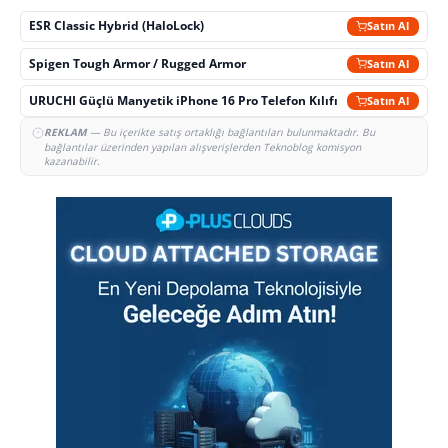
ESR Classic Hybrid (HaloLock)
Satın Al
Spigen Tough Armor / Rugged Armor
Satın Al
URUCHI Güçlü Manyetik iPhone 16 Pro Telefon Kılıfı
Satın Al
REKLAM
— Bu içerikte satış ortaklığı bağlantıları bulunmaktadır. Bu
bağlantılar üzerinden yapılan alışverişlerden Teknoblog komisyon
kazanabilir.