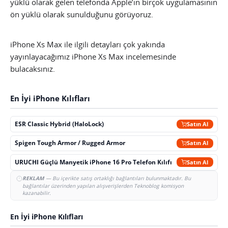
yüklü olarak gelen telefonda Apple’ın birçok uygulamasının
ön yüklü olarak sunulduğunu görüyoruz.
iPhone Xs Max ile ilgili detayları çok yakında
yayınlayacağımız iPhone Xs Max incelemesinde
bulacaksınız.
En İyi iPhone Kılıfları
ESR Classic Hybrid (HaloLock)
Satın Al
Spigen Tough Armor / Rugged Armor
Satın Al
URUCHI Güçlü Manyetik iPhone 16 Pro Telefon Kılıfı
Satın Al
REKLAM
— Bu içerikte satış ortaklığı bağlantıları bulunmaktadır. Bu
bağlantılar üzerinden yapılan alışverişlerden Teknoblog komisyon
kazanabilir.
En İyi iPhone Kılıfları