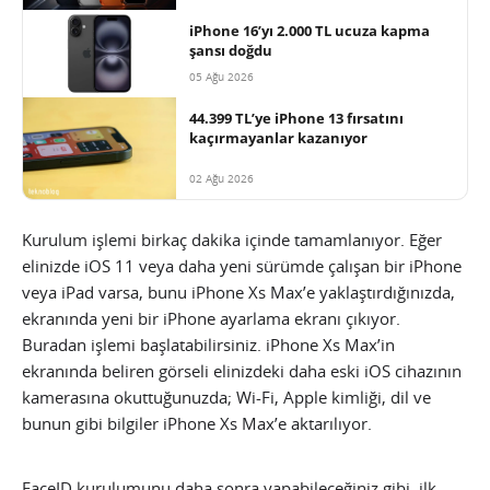
iPhone 16’yı 2.000 TL ucuza kapma
şansı doğdu
05 Ağu 2026
44.399 TL’ye iPhone 13 fırsatını
kaçırmayanlar kazanıyor
02 Ağu 2026
Kurulum işlemi birkaç dakika içinde tamamlanıyor. Eğer
elinizde iOS 11 veya daha yeni sürümde çalışan bir iPhone
veya iPad varsa, bunu iPhone Xs Max’e yaklaştırdığınızda,
ekranında yeni bir iPhone ayarlama ekranı çıkıyor.
Buradan işlemi başlatabilirsiniz. iPhone Xs Max’in
ekranında beliren görseli elinizdeki daha eski iOS cihazının
kamerasına okuttuğunuzda; Wi-Fi, Apple kimliği, dil ve
bunun gibi bilgiler iPhone Xs Max’e aktarılıyor.
FaceID kurulumunu daha sonra yapabileceğiniz gibi, ilk