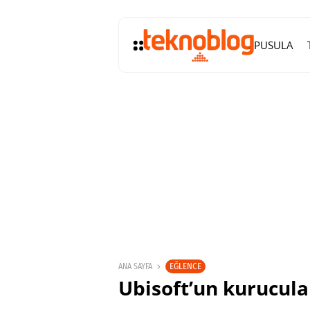
PUSULA
EĞLENCE
ANA SAYFA
Ubisoft’un kurucul