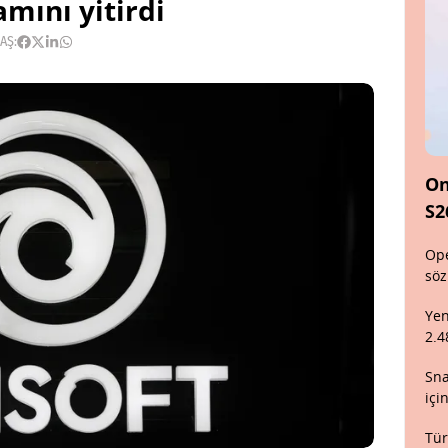
mını yitirdi
AŞ:
On
S2
Ope
söz
Yen
2.4
Sna
içi
Tür