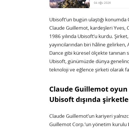
04 Ağu 2026
Ubisoft’un bugün ulaştığı konumda Gu
Claude Guillemot, kardeşleri Yves, C
1986 yılında Ubisoft’u kurdu. Şirket
yayıncılarından biri hâline gelirken,
Dance gibi küresel ölçekte tanınan 
Ubisoft, günümüzde dünya genelinde 
teknoloji ve eğlence şirketi olarak f
Claude Guillemot oyun 
Ubisoft dışında şirketl
Claude Guillemot’un kariyeri yalnızca
Guillemot Corp.’un yönetim kurulu 