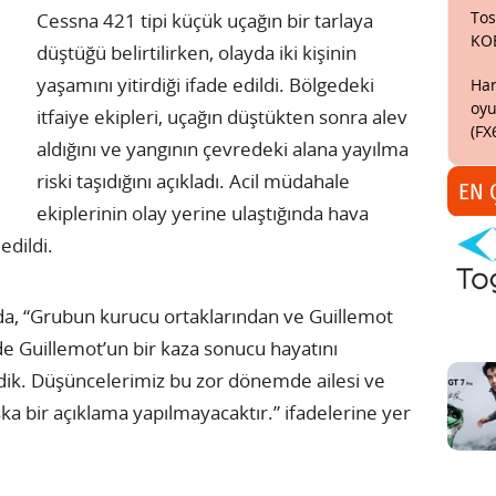
Tos
Cessna 421 tipi küçük uçağın bir tarlaya
KO
düştüğü belirtilirken, olayda iki kişinin
yaşamını yitirdiği ifade edildi. Bölgedeki
Har
oyu
itfaiye ekipleri, uçağın düştükten sonra alev
(FX
aldığını ve yangının çevredeki alana yayılma
riski taşıdığını açıkladı. Acil müdahale
EN 
ekiplerinin olay yerine ulaştığında hava
edildi.
da, “Grubun kurucu ortaklarından ve Guillemot
e Guillemot’un bir kaza sonucu hayatını
dik. Düşüncelerimiz bu zor dönemde ailesi ve
şka bir açıklama yapılmayacaktır.” ifadelerine yer