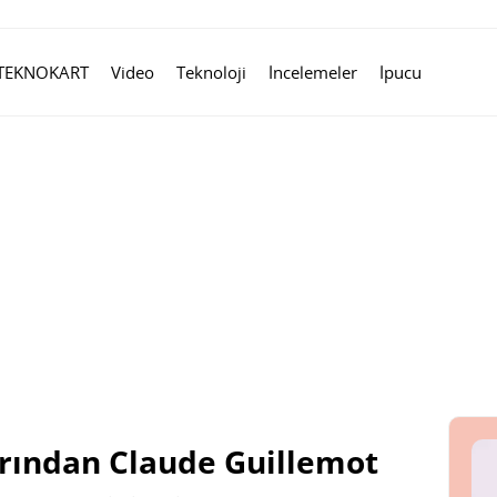
TEKNOKART
Video
Teknoloji
İncelemeler
İpucu
arından Claude Guillemot