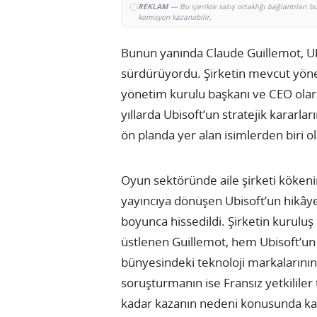
REKLAM
— Bu içerikte satış ortaklığı bağlantıları 
komisyon kazanabilir.
Bunun yanında Claude Guillemot, U
sürdürüyordu. Şirketin mevcut yöne
yönetim kurulu başkanı ve CEO olar
yıllarda Ubisoft’un stratejik kararl
ön planda yer alan isimlerden biri ol
Oyun sektöründe aile şirketi kökeni
yayıncıya dönüşen Ubisoft’un hikâye
boyunca hissedildi. Şirketin kurulu
üstlenen Guillemot, hem Ubisoft’u
bünyesindeki teknoloji markalarının 
soruşturmanın ise Fransız yetkililer
kadar kazanın nedeni konusunda kamu