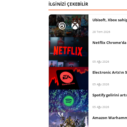
İLGİNİZİ ÇEKEBİLİR
Ubisoft, Xbox sahi
28 Tem 2026
Netflix Chrome’da 
05 Ağu 2026
Electronic Arts’ın
05 Ağu 2026
Spotify gelirini ar
05 Ağu 2026
Amazon Warhammer 