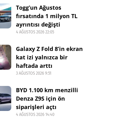
Togg’un Ağustos
fırsatında 1 milyon TL
ayrıntısı değişti
4 AĞUSTOS 2026 22:05
Galaxy Z Fold 8’in ekran
kat izi yalnızca bir
haftada arttı
3 AĞUSTOS 2026 9:51
BYD 1.100 km menzilli
Denza Z9S için ön
siparişleri açtı
4 AĞUSTOS 2026 14:40