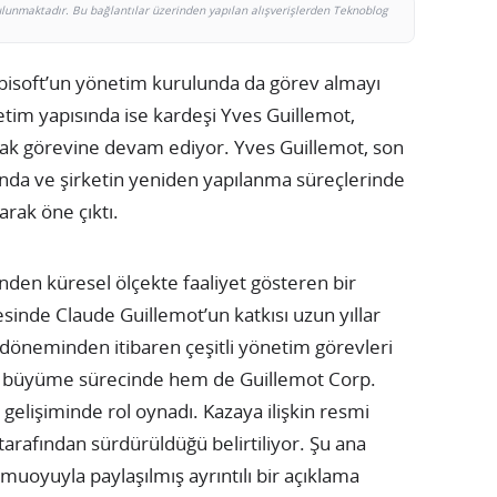
bulunmaktadır. Bu bağlantılar üzerinden yapılan alışverişlerden Teknoblog
bisoft’un yönetim kurulunda da görev almayı
tim yapısında ise kardeşi Yves Guillemot,
ak görevine devam ediyor. Yves Guillemot, son
arında ve şirketin yeniden yapılanma süreçlerinde
arak öne çıktı.
nden küresel ölçekte faaliyet gösteren bir
sinde Claude Guillemot’un katkısı uzun yıllar
ş döneminden itibaren çeşitli yönetim görevleri
n büyüme sürecinde hem de Guillemot Corp.
gelişiminde rol oynadı. Kazaya ilişkin resmi
 tarafından sürdürüldüğü belirtiliyor. Şu ana
oyuyla paylaşılmış ayrıntılı bir açıklama