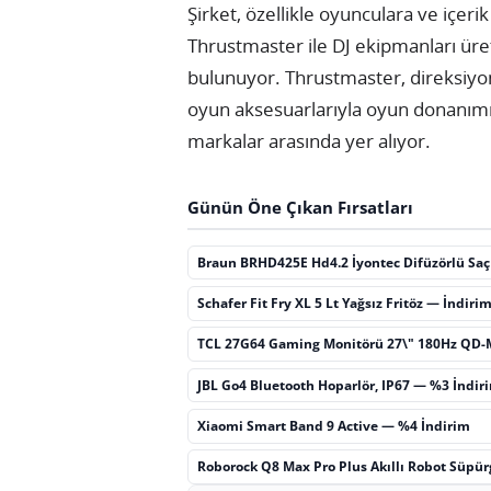
Şirket, özellikle oyunculara ve içeri
Thrustmaster ile DJ ekipmanları ür
bulunuyor. Thrustmaster, direksiyon
oyun aksesuarlarıyla oyun donanımı 
markalar arasında yer alıyor.
Günün Öne Çıkan Fırsatları
Braun BRHD425E Hd4.2 İyontec Difüzörlü Sa
Schafer Fit Fry XL 5 Lt Yağsız Fritöz — İndiri
TCL 27G64 Gaming Monitörü 27\" 180Hz QD-
JBL Go4 Bluetooth Hoparlör, IP67 — %3 İndir
Xiaomi Smart Band 9 Active — %4 İndirim
Roborock Q8 Max Pro Plus Akıllı Robot Süpü