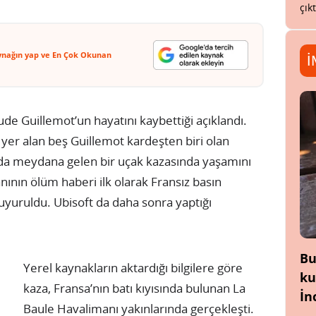
çık
ynağın yap ve En Çok Okunan
İ
de Guillemot’un hayatını kaybettiği açıklandı.
yer alan beş Guillemot kardeşten biri olan
’da meydana gelen bir uçak kazasında yaşamını
nsanının ölüm haberi ilk olarak Fransız basın
uyuruldu. Ubisoft da daha sonra yaptığı
Bu
Yerel kaynakların aktardığı bilgilere göre
ku
kaza, Fransa’nın batı kıyısında bulunan La
İn
Baule Havalimanı yakınlarında gerçekleşti.