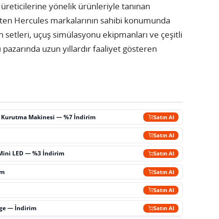
k üreticilerine yönelik ürünleriyle tanınan
eten Hercules markalarının sahibi konumunda
 setleri, uçuş simülasyonu ekipmanları ve çeşitli
pazarında uzun yıllardır faaliyet gösteren
ç Kurutma Makinesi — %7 İndirim
Satın Al
m
Satın Al
Mini LED — %3 İndirim
Satın Al
im
Satın Al
Satın Al
rge — İndirim
Satın Al