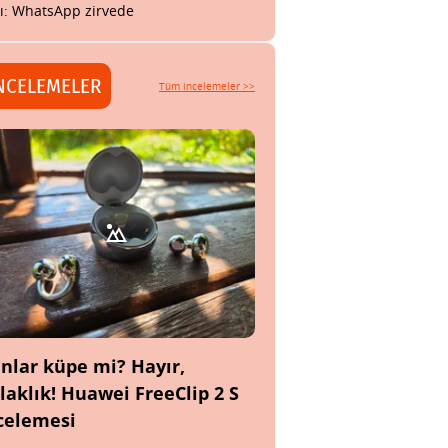
tı: WhatsApp zirvede
NCELEMELER
Tüm incelemeler >>
nlar küpe mi? Hayır,
laklık! Huawei FreeClip 2 S
celemesi