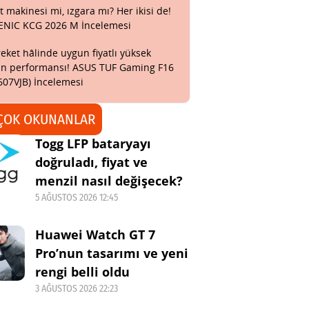
t makinesi mi, ızgara mı? Her ikisi de!
ENIC KCG 2026 M İncelemesi
eket hâlinde uygun fiyatlı yüksek
n performansı! ASUS TUF Gaming F16
607VJB) İncelemesi
ÇOK OKUNANLAR
Togg LFP bataryayı
doğruladı, fiyat ve
menzil nasıl değişecek?
5 AĞUSTOS 2026 12:45
Huawei Watch GT 7
Pro’nun tasarımı ve yeni
rengi belli oldu
3 AĞUSTOS 2026 22:23