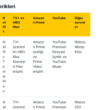
rikleri
N
TV+ ve
Amazo
YouTube
Diğer
et
HBO
n Prime
servisl
fli
Max
er
x
N
TV+
Amazo
YouTube
lifebox,
et
üzerind
n Prime
Premium
Wonjo
fli
en HBO
üyeliği
bireysel
Kids
x
Max
ve
üyelik ve
T
Standar
Prime
YouTube
e
d Plan
Video
Music
m
erişimi
erişimi
el
Pl
a
n
N
TV+
Amazo
YouTube
lifebox
et
üzerind
n Prime
Premium
250