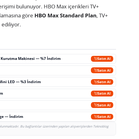
rişimi bulunuyor. HBO Max içerikleri TV+
ıklamasına göre
HBO Max Standard Plan
, TV+
ediliyor.
ç Kurutma Makinesi — %7 İndirim
Satın Al
m
Satın Al
Mini LED — %3 İndirim
Satın Al
im
Satın Al
Satın Al
rge — İndirim
Satın Al
bulunmaktadır. Bu bağlantılar üzerinden yapılan alışverişlerden Teknoblog