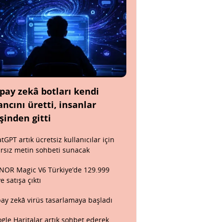
pay zekâ botları kendi
ancını üretti, insanlar
şinden gitti
tGPT artık ücretsiz kullanıcılar için
ırsız metin sohbeti sunacak
OR Magic V6 Türkiye’de 129.999
ye satışa çıktı
ay zekâ virüs tasarlamaya başladı
gle Haritalar artık sohbet ederek