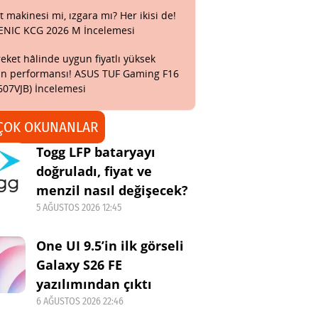
t makinesi mi, ızgara mı? Her ikisi de!
ENIC KCG 2026 M İncelemesi
eket hâlinde uygun fiyatlı yüksek
n performansı! ASUS TUF Gaming F16
607VJB) İncelemesi
ÇOK OKUNANLAR
Togg LFP bataryayı
doğruladı, fiyat ve
menzil nasıl değişecek?
5 AĞUSTOS 2026 12:45
One UI 9.5’in ilk görseli
Galaxy S26 FE
yazılımından çıktı
6 AĞUSTOS 2026 22:46