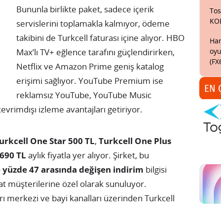
Bununla birlikte paket, sadece içerik
Tos
KO
servislerini toplamakla kalmıyor, ödeme
takibini de Turkcell faturası içine alıyor. HBO
Har
oyu
Max’lı TV+ eğlence tarafını güçlendirirken,
(FX
Netflix ve Amazon Prime geniş katalog
erişimi sağlıyor. YouTube Premium ise
EN 
reklamsız YouTube, YouTube Music
rimdışı izleme avantajları getiriyor.
urkcell One Star 500 TL
,
Turkcell One Plus
690 TL
aylık fiyatla yer alıyor. Şirket, bu
e yüzde 47 arasında değişen indirim
bilgisi
hat müşterilerine özel olarak sunuluyor.
ğrı merkezi ve bayi kanalları üzerinden Turkcell