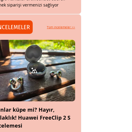
ek siparişi vermenizi sağlıyor
NCELEMELER
Tüm incelemeler >>
nlar küpe mi? Hayır,
laklık! Huawei FreeClip 2 S
celemesi