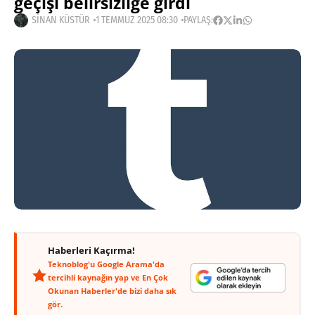
geçişi belirsizliğe girdi
SINAN KÜSTÜR
1 TEMMUZ 2025 08:30
PAYLAŞ:
Haberleri Kaçırma!
Teknoblog'u Google Arama'da
tercihli kaynağın yap ve En Çok
Okunan Haberler'de bizi daha sık
gör.