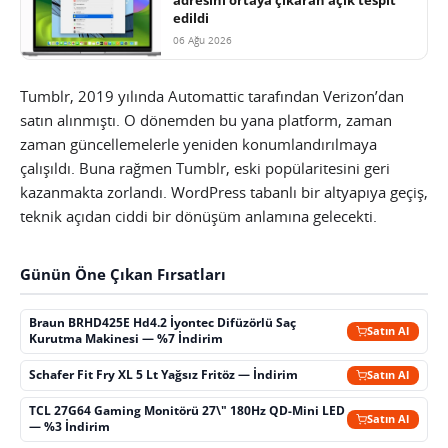
edildi
06 Ağu 2026
Tumblr, 2019 yılında Automattic tarafından Verizon’dan
satın alınmıştı. O dönemden bu yana platform, zaman
zaman güncellemelerle yeniden konumlandırılmaya
çalışıldı. Buna rağmen Tumblr, eski popülaritesini geri
kazanmakta zorlandı. WordPress tabanlı bir altyapıya geçiş,
teknik açıdan ciddi bir dönüşüm anlamına gelecekti.
Günün Öne Çıkan Fırsatları
Braun BRHD425E Hd4.2 İyontec Difüzörlü Saç
Satın Al
Kurutma Makinesi — %7 İndirim
Schafer Fit Fry XL 5 Lt Yağsız Fritöz — İndirim
Satın Al
TCL 27G64 Gaming Monitörü 27\" 180Hz QD-Mini LED
Satın Al
— %3 İndirim