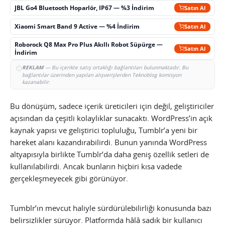
JBL Go4 Bluetooth Hoparlör, IP67 — %3 İndirim
Satın Al
Xiaomi Smart Band 9 Active — %4 İndirim
Satın Al
Roborock Q8 Max Pro Plus Akıllı Robot Süpürge —
Satın Al
İndirim
REKLAM
— Bu içerikte satış ortaklığı bağlantıları bulunmaktadır. Bu
bağlantılar üzerinden yapılan alışverişlerden Teknoblog komisyon
kazanabilir.
Bu dönüşüm, sadece içerik üreticileri için değil, geliştiriciler
açısından da çeşitli kolaylıklar sunacaktı. WordPress’in açık
kaynak yapısı ve geliştirici topluluğu, Tumblr’a yeni bir
hareket alanı kazandırabilirdi. Bunun yanında WordPress
altyapısıyla birlikte Tumblr’da daha geniş özellik setleri de
kullanılabilirdi. Ancak bunların hiçbiri kısa vadede
gerçekleşmeyecek gibi görünüyor.
Tumblr’ın mevcut haliyle sürdürülebilirliği konusunda bazı
belirsizlikler sürüyor. Platformda hâlâ sadık bir kullanıcı