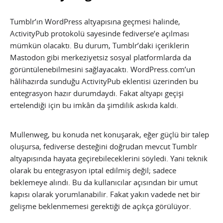
Tumblr’ın WordPress altyapısına geçmesi halinde,
ActivityPub protokolü sayesinde fediverse’e açılması
mümkün olacaktı. Bu durum, Tumblr’daki içeriklerin
Mastodon gibi merkeziyetsiz sosyal platformlarda da
görüntülenebilmesini sağlayacaktı. WordPress.com’un
hâlihazırda sunduğu ActivityPub eklentisi üzerinden bu
entegrasyon hazır durumdaydı. Fakat altyapı geçişi
ertelendiği için bu imkân da şimdilik askıda kaldı.
Mullenweg, bu konuda net konuşarak, eğer güçlü bir talep
oluşursa, fediverse desteğini doğrudan mevcut Tumblr
altyapısında hayata geçirebileceklerini söyledi. Yani teknik
olarak bu entegrasyon iptal edilmiş değil; sadece
beklemeye alındı. Bu da kullanıcılar açısından bir umut
kapısı olarak yorumlanabilir. Fakat yakın vadede net bir
gelişme beklenmemesi gerektiği de açıkça görülüyor.