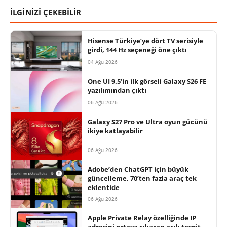
İLGİNİZİ ÇEKEBİLİR
Hisense Türkiye’ye dört TV serisiyle
girdi, 144 Hz seçeneği öne çıktı
04 Ağu 2026
One UI 9.5’in ilk görseli Galaxy S26 FE
yazılımından çıktı
06 Ağu 2026
Galaxy S27 Pro ve Ultra oyun gücünü
ikiye katlayabilir
06 Ağu 2026
Adobe’den ChatGPT için büyük
güncelleme, 70’ten fazla araç tek
eklentide
06 Ağu 2026
Apple Private Relay özelliğinde IP
adresini ortaya çıkaran açık tespit