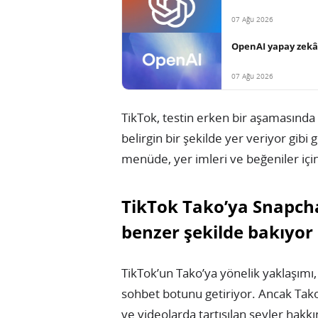
07 Ağu 2026
OpenAI yapay zekâ a
07 Ağu 2026
TikTok, testin erken bir aşamasınd
belirgin bir şekilde yer veriyor gibi
menüde, yer imleri ve beğeniler için 
TikTok Tako’ya Snapcha
benzer şekilde bakıyor
TikTok’un Tako’ya yönelik yaklaşımı, 
sohbet botunu getiriyor. Ancak Tako
ve videolarda tartışılan şeyler hakkı