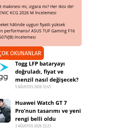
t makinesi mi, ızgara mı? Her ikisi de!
ENIC KCG 2026 M İncelemesi
eket hâlinde uygun fiyatlı yüksek
n performansı! ASUS TUF Gaming F16
607VJB) İncelemesi
ÇOK OKUNANLAR
Togg LFP bataryayı
doğruladı, fiyat ve
menzil nasıl değişecek?
5 AĞUSTOS 2026 12:45
Huawei Watch GT 7
Pro’nun tasarımı ve yeni
rengi belli oldu
3 AĞUSTOS 2026 22:23