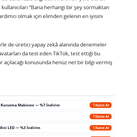
, kullanıcıları “Bana herhangi bir şey sormaktan
rdımcı olmak için elimden gelenin en iyisini
rle de üretici yapay zekâ alanında denemeler
vatarları da test eden TikTok, test ettiği bu
ar açılacağı konusunda henüz net bir bilgi vermiş
ç Kurutma Makinesi — %7 İndirim
Satın Al
m
Satın Al
Mini LED — %3 İndirim
Satın Al