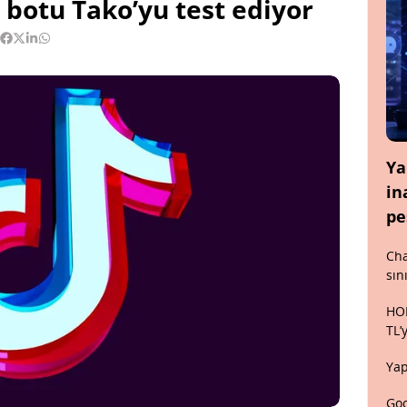
 botu Tako’yu test ediyor
Ya
in
pe
Cha
sın
HON
TL’
Yap
Goo