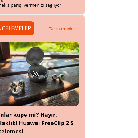
ek siparişi vermenizi sağlıyor
NCELEMELER
Tüm incelemeler >>
nlar küpe mi? Hayır,
laklık! Huawei FreeClip 2 S
celemesi