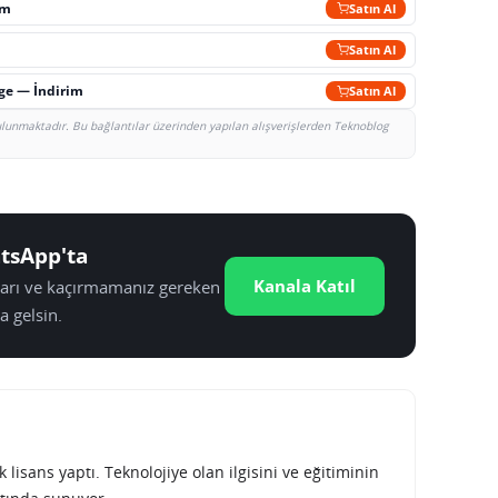
im
Satın Al
Satın Al
rge — İndirim
Satın Al
bulunmaktadır. Bu bağlantılar üzerinden yapılan alışverişlerden Teknoblog
tsApp'ta
Kanala Katıl
tları ve kaçırmamanız gereken
a gelsin.
lisans yaptı. Teknolojiye olan ilgisini ve eğitiminin