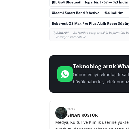
JBL Go4 Bluetooth Hoparlör, IP67 — %3 İndir
Xiaomi Smart Band 9 Active — %4 İndirim
Roborock Q8 Max Pro Plus Akıllı Robot Süpü
REKLAM
— Bu içerikte satış ortaklığı bağlantıları 
komisyon kazanabilir.
Teknoblog artık Wha
Günün en iyi teknoloji fırsa
büyük haberler, telefonunuz
YAZAR:
SINAN KÜSTÜR
Medya, Kültür ve Kimlik üzerine yüksek 