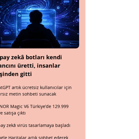
pay zekâ botları kendi
ancını üretti, insanlar
şinden gitti
tGPT artık ücretsiz kullanıcılar için
ırsız metin sohbeti sunacak
OR Magic V6 Türkiye’de 129.999
ye satışa çıktı
ay zekâ virüs tasarlamaya başladı
gle Haritalar artık sohbet ederek