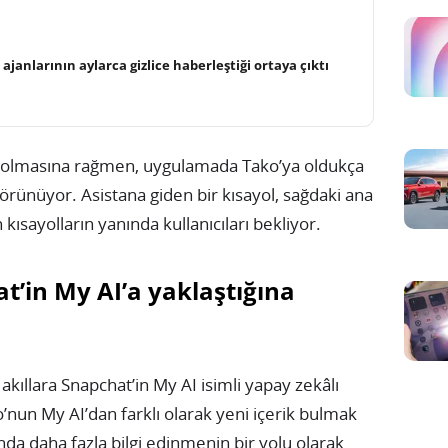
janlarının aylarca gizlice haberleştiği ortaya çıktı
a olmasına rağmen, uygulamada Tako’ya oldukça
 görünüyor. Asistana giden bir kısayol, sağdaki ana
kısayolların yanında kullanıcıları bekliyor.
t’in My AI’a yaklaştığına
akıllara Snapchat’in My AI isimli yapay zekâlı
’nun My AI’dan farklı olarak yeni içerik bulmak
nda daha fazla bilgi edinmenin bir yolu olarak