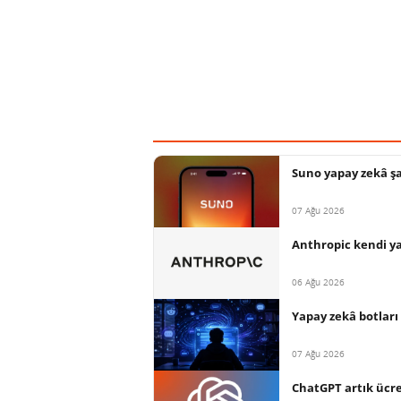
Suno yapay zekâ şar
07 Ağu 2026
Anthropic kendi ya
06 Ağu 2026
Yapay zekâ botları 
07 Ağu 2026
ChatGPT artık ücret