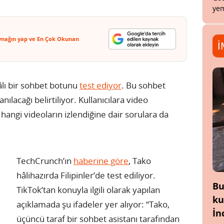
yem
ynağın yap ve En Çok Okunan
İ
âlı bir sohbet botunu
test ediyor
. Bu sohbet
ılacağı belirtiliyor. Kullanıcılara video
angi videoların izlendiğine dair sorulara da
TechCrunch’ın
haberine göre
, Tako
hâlihazırda Filipinler’de test ediliyor.
Bu
TikTok’tan konuyla ilgili olarak yapılan
ku
açıklamada şu ifadeler yer alıyor: “Tako,
İn
üçüncü taraf bir sohbet asistanı tarafından