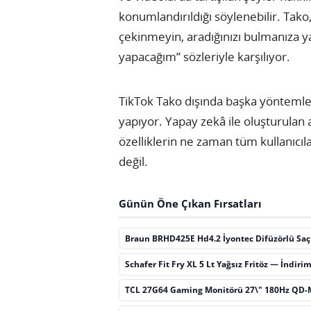
konumlandırıldığı söylenebilir. Tako
çekinmeyin, aradığınızı bulmanıza ya
yapacağım” sözleriyle karşılıyor.
TikTok Tako dışında başka yöntemle
yapıyor. Yapay zekâ ile oluşturulan a
özelliklerin ne zaman tüm kullanıcıl
değil.
Günün Öne Çıkan Fırsatları
Braun BRHD425E Hd4.2 İyontec Difüzörlü Sa
Schafer Fit Fry XL 5 Lt Yağsız Fritöz — İndiri
TCL 27G64 Gaming Monitörü 27\" 180Hz QD-