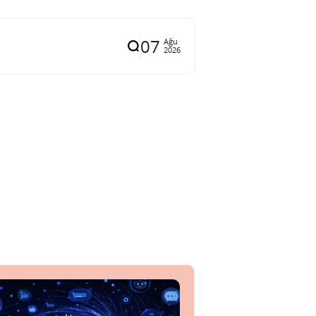
07
Ağu
2026