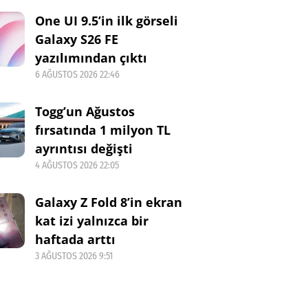
One UI 9.5’in ilk görseli
Galaxy S26 FE
yazılımından çıktı
6 AĞUSTOS 2026 22:46
Togg’un Ağustos
fırsatında 1 milyon TL
ayrıntısı değişti
4 AĞUSTOS 2026 22:05
Galaxy Z Fold 8’in ekran
kat izi yalnızca bir
haftada arttı
3 AĞUSTOS 2026 9:51