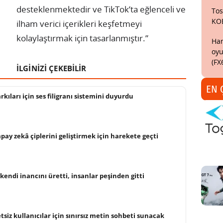
desteklenmektedir ve TikTok’ta eğlenceli ve
Tos
KO
ilham verici içerikleri keşfetmeyi
kolaylaştırmak için tasarlanmıştır.”
Har
oyu
(FX
İLGİNİZİ ÇEKEBİLİR
EN 
kıları için ses filigranı sistemini duyurdu
pay zekâ çiplerini geliştirmek için harekete geçti
kendi inancını üretti, insanlar peşinden gitti
siz kullanıcılar için sınırsız metin sohbeti sunacak