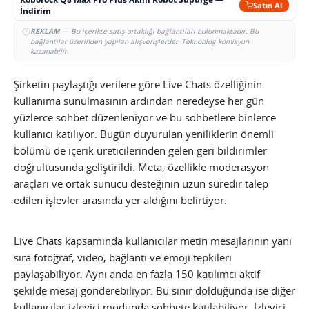
Satın Al
İndirim
REKLAM
— Bu içerikte satış ortaklığı bağlantıları bulunmaktadır. Bu
bağlantılar üzerinden yapılan alışverişlerden Teknoblog komisyon
kazanabilir.
Şirketin paylaştığı verilere göre Live Chats özelliğinin
kullanıma sunulmasının ardından neredeyse her gün
yüzlerce sohbet düzenleniyor ve bu sohbetlere binlerce
kullanıcı katılıyor. Bugün duyurulan yeniliklerin önemli
bölümü de içerik üreticilerinden gelen geri bildirimler
doğrultusunda geliştirildi. Meta, özellikle moderasyon
araçları ve ortak sunucu desteğinin uzun süredir talep
edilen işlevler arasında yer aldığını belirtiyor.
Live Chats kapsamında kullanıcılar metin mesajlarının yanı
sıra fotoğraf, video, bağlantı ve emoji tepkileri
paylaşabiliyor. Aynı anda en fazla 150 katılımcı aktif
şekilde mesaj gönderebiliyor. Bu sınır dolduğunda ise diğer
kullanıcılar izleyici modunda sohbete katılabiliyor. İzleyici