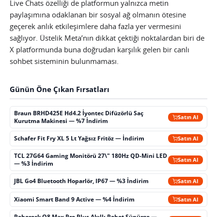
Live Chats özelliği de platformun yalnızca metin
paylaşımına odaklanan bir sosyal ağ olmanın ötesine
geçerek anlık etkileşimlere daha fazla yer vermesini
sağlıyor. Üstelik Meta’nın dikkat çektiği noktalardan biri de
X platformunda buna doğrudan karşılık gelen bir canlı
sohbet sisteminin bulunmaması.
Günün Öne Çıkan Fırsatları
Braun BRHD425E Hd4.2 İyontec Difüzörlü Saç
Satın Al
Kurutma Makinesi — %7 İndirim
Schafer Fit Fry XL 5 Lt Yağsız Fritöz — İndirim
Satın Al
TCL 27G64 Gaming Monitörü 27\" 180Hz QD-Mini LED
Satın Al
— %3 İndirim
JBL Go4 Bluetooth Hoparlör, IP67 — %3 İndirim
Satın Al
Xiaomi Smart Band 9 Active — %4 İndirim
Satın Al
Roborock Q8 Max Pro Plus Akıllı Robot Süpürge —