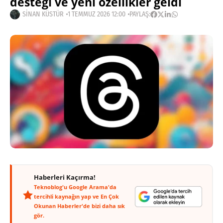
desteği ve yeni özellikler geldi
SINAN KÜSTÜR
1 TEMMUZ 2026 12:00
PAYLAŞ:
Haberleri Kaçırma!
Teknoblog'u Google Arama'da
tercihli kaynağın yap ve En Çok
Okunan Haberler'de bizi daha sık
gör.