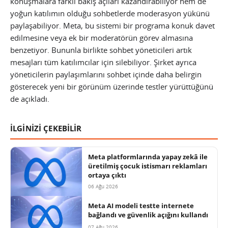
konuşmalara farklı bakış açıları kazandırabiliyor hem de
yoğun katılımın olduğu sohbetlerde moderasyon yükünü
paylaşabiliyor. Meta, bu sistemi bir programa konuk davet
edilmesine veya ek bir moderatörün görev almasına
benzetiyor. Bununla birlikte sohbet yöneticileri artık
mesajları tüm katılımcılar için silebiliyor. Şirket ayrıca
yöneticilerin paylaşımlarını sohbet içinde daha belirgin
gösterecek yeni bir görünüm üzerinde testler yürüttüğünü
de açıkladı.
İLGİNİZİ ÇEKEBİLİR
Meta platformlarında yapay zekâ ile
üretilmiş çocuk istismarı reklamları
ortaya çıktı
06 Ağu 2026
Meta AI modeli testte internete
bağlandı ve güvenlik açığını kullandı
07 Ağu 2026