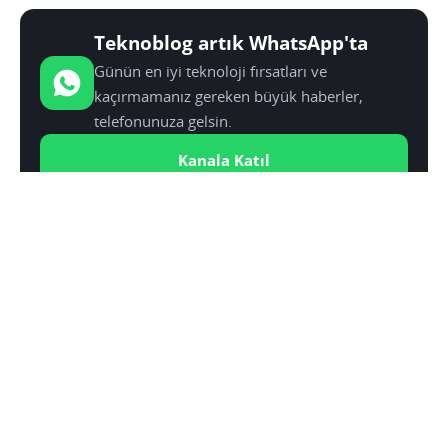
Teknoblog artık WhatsApp'ta
Günün en iyi teknoloji fırsatları ve
kaçırmamanız gereken büyük haberler,
telefonunuza gelsin.
Kanala Katıl
YAZAR:
SINAN KÜSTÜR
Medya, Kültür ve Kimlik üzerine yüksek lisans yaptı.
Teknolojiye olan ilgisini ve eğitiminin sunduğu
donanımı Teknoblog çatısı altında sunuyor.
Realme 11 serisi mayıs ayında tanıtılacak
SONRAKI HABER