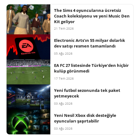
The Sims 4 oyuncularına ücretsiz
Coach koleksiyonu ve yeni Music Den
Kit geliyor
21 Tem 2026
Electronic Arts’ın 55 milyar dolarlık
dev satışı resmen tamamlandı
05 Ağu 2026
EA FC 27 listesinde Türkiye’den hiçbir
kulüp görünmedi
17 Tem 2026
Yeni futbol sezonunda tek paket
yetmeyecek
03 Ağu 2026
Yeni Nesil Xbox disk desteğiyle
oyuncuları şaşırtabilir
03 Ağu 2026