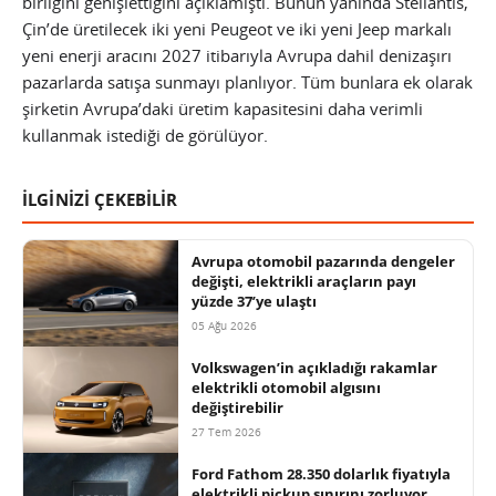
birliğini genişlettiğini açıklamıştı. Bunun yanında Stellantis,
Çin’de üretilecek iki yeni Peugeot ve iki yeni Jeep markalı
yeni enerji aracını 2027 itibarıyla Avrupa dahil denizaşırı
pazarlarda satışa sunmayı planlıyor. Tüm bunlara ek olarak
şirketin Avrupa’daki üretim kapasitesini daha verimli
kullanmak istediği de görülüyor.
İLGİNİZİ ÇEKEBİLİR
Avrupa otomobil pazarında dengeler
değişti, elektrikli araçların payı
yüzde 37’ye ulaştı
05 Ağu 2026
Volkswagen’in açıkladığı rakamlar
elektrikli otomobil algısını
değiştirebilir
27 Tem 2026
Ford Fathom 28.350 dolarlık fiyatıyla
elektrikli pickup sınırını zorluyor