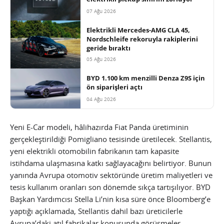
07 Ağu 2026
Elektrikli Mercedes-AMG CLA 45,
Nordschleife rekoruyla rakiplerini
geride bıraktı
05 Ağu 2026
BYD 1.100 km menzilli Denza Z9S için
ön siparişleri açtı
04 Ağu 2026
Yeni E-Car modeli, hâlihazırda Fiat Panda üretiminin
gerçekleştirildiği Pomigliano tesisinde üretilecek. Stellantis,
yeni elektrikli otomobilin fabrikanın tam kapasite
istihdama ulaşmasına katkı sağlayacağını belirtiyor. Bunun
yanında Avrupa otomotiv sektöründe üretim maliyetleri ve
tesis kullanım oranları son dönemde sıkça tartışılıyor. BYD
Başkan Yardımcısı Stella Li’nin kısa süre önce Bloomberg’e
yaptığı açıklamada, Stellantis dahil bazı üreticilerle
Avrupa’daki atıl fabrikalar konusunda görüşmeler