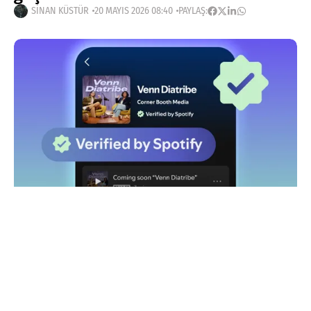
SINAN KÜSTÜR
20 MAYIS 2026 08:40
PAYLAŞ:
Haberleri Kaçırma!
Teknoblog'u Google Arama'da
tercihli kaynağın yap ve En Çok
Okunan Haberler'de bizi daha sık
gör.