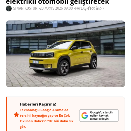
elektrikli otomobil geliştirecek
SINAN KÜSTÜR
20 MAYIS 2026 09:00
PAYLAŞ:
Haberleri Kaçırma!
Teknoblog'u Google Arama'da
tercihli kaynağın yap ve En Çok
Okunan Haberler'de bizi daha sık
gör.