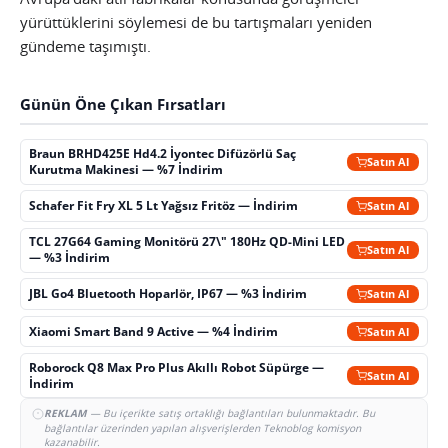
yürüttüklerini söylemesi de bu tartışmaları yeniden
gündeme taşımıştı.
Günün Öne Çıkan Fırsatları
Braun BRHD425E Hd4.2 İyontec Difüzörlü Saç
Satın Al
Kurutma Makinesi — %7 İndirim
Schafer Fit Fry XL 5 Lt Yağsız Fritöz — İndirim
Satın Al
TCL 27G64 Gaming Monitörü 27\" 180Hz QD-Mini LED
Satın Al
— %3 İndirim
JBL Go4 Bluetooth Hoparlör, IP67 — %3 İndirim
Satın Al
Xiaomi Smart Band 9 Active — %4 İndirim
Satın Al
Roborock Q8 Max Pro Plus Akıllı Robot Süpürge —
Satın Al
İndirim
REKLAM
— Bu içerikte satış ortaklığı bağlantıları bulunmaktadır. Bu
bağlantılar üzerinden yapılan alışverişlerden Teknoblog komisyon
kazanabilir.