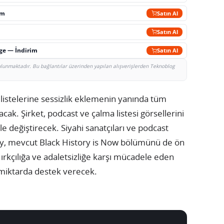
im
Satın Al
Satın Al
rge — İndirim
Satın Al
bulunmaktadır. Bu bağlantılar üzerinden yapılan alışverişlerden Teknoblog
 listelerine sessizlik eklemenin yanında tüm
ak. Şirket, podcast ve çalma listesi görsellerini
rle değiştirecek. Siyahi sanatçıları ve podcast
ify, mevcut Black History is Now bölümünü de ön
n ırkçılığa ve adaletsizliğe karşı mücadele eden
 miktarda destek verecek.