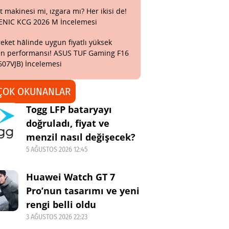
t makinesi mi, ızgara mı? Her ikisi de!
ENIC KCG 2026 M İncelemesi
eket hâlinde uygun fiyatlı yüksek
n performansı! ASUS TUF Gaming F16
607VJB) İncelemesi
ÇOK OKUNANLAR
Togg LFP bataryayı
doğruladı, fiyat ve
menzil nasıl değişecek?
5 AĞUSTOS 2026 12:45
Huawei Watch GT 7
Pro’nun tasarımı ve yeni
rengi belli oldu
3 AĞUSTOS 2026 22:23