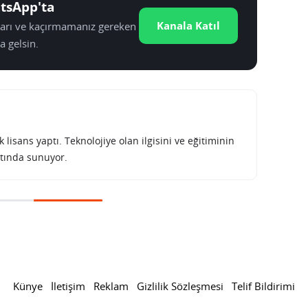
tsApp'ta
Kanala Katıl
tları ve kaçırmamanız gereken
a gelsin.
lisans yaptı. Teknolojiye olan ilgisini ve eğitiminin
tında sunuyor.
ak açığı kapatılıyor
er jailbreak açığı