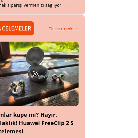
ek siparişi vermenizi sağlıyor
NCELEMELER
Tüm incelemeler >>
nlar küpe mi? Hayır,
laklık! Huawei FreeClip 2 S
celemesi