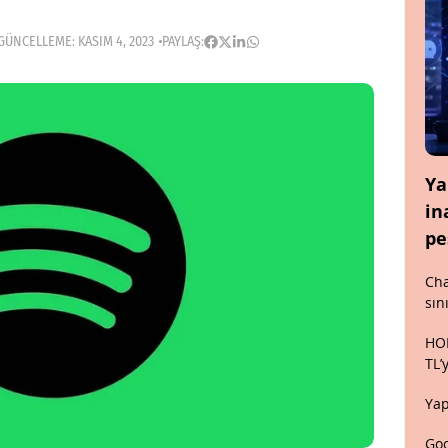
GÜNCELLEME: KASIM 4, 2023
PAYLAŞ:
Ya
in
pe
Cha
sın
HON
TL’
Yap
Goo