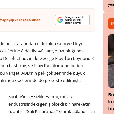
yem
ynağın yap ve En Çok Okunan
İ
de polis tarafından öldürülen George Floyd
dcast’lerine 8 dakika 46 saniye uzunluğunda
uru Derek Chauvin de George Floyd’un boynunu 8
ltında bastırmış ve Floyd’un ölümüne neden
bu vahşet, ABD’nin pek çok şehrinde büyük
li metropollerinde de protesto edilmişti.
Bu
Spotify’ın sessizlik eylemi, müzik
ku
endüstrisindeki geniş ölçekli bir hareketin
İn
uzantısı. “Salı Karartması” olarak adlandırılan