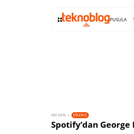
PUSULA
EĞLENCE
ANA SAYFA
Spotify’dan George F