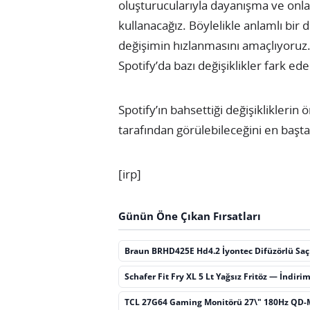
oluşturucularıyla dayanışma ve onlar
kullanacağız. Böylelikle anlamlı bir 
değişimin hızlanmasını amaçlıyoruz.
Spotify’da bazı değişiklikler fark ede
Spotify’ın bahsettiği değişikliklerin
tarafından görülebileceğini en başt
[irp]
Günün Öne Çıkan Fırsatları
Braun BRHD425E Hd4.2 İyontec Difüzörlü Sa
Schafer Fit Fry XL 5 Lt Yağsız Fritöz — İndiri
TCL 27G64 Gaming Monitörü 27\" 180Hz QD-