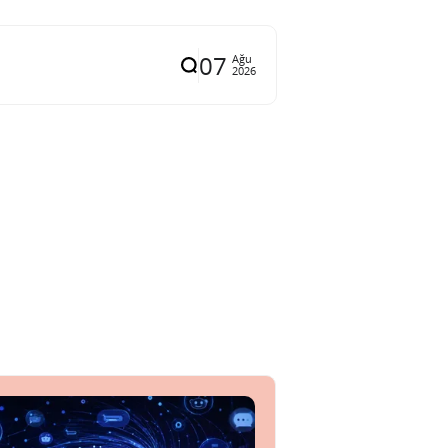
07
Ağu
2026