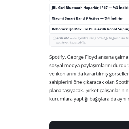
JBL Go4 Bluetooth Hoparlör, IP67 — %3 İndir
Xiaomi Smart Band 9 Active — %4 İndirim
Roborock Q8 Max Pro Plus Akıllı Robot Süpü
REKLAM
— Bu içerikte satış ortaklığı bağlantıları 
komisyon kazanabilir.
Spotify, George Floyd anısına çalma
sosyal medya paylaşımlarını durdurac
ve ikonlarını da karartılmış görselle
sahiplerini öne çıkaracak olan Spot
plana taşıyacak. Şirket çalışanlarını
kurumlara yaptığı bağışlara da aynı