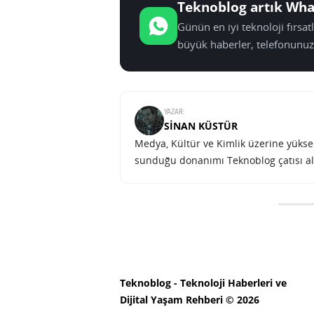
Teknoblog artık Wha
Günün en iyi teknoloji fırsa
büyük haberler, telefonunuz
YAZAR:
SINAN KÜSTÜR
Medya, Kültür ve Kimlik üzerine yüksek 
sunduğu donanımı Teknoblog çatısı al
iOS 13.5.1 ile Unc0ver jailbre
SONRAKI HABER
TEKNOLOJI
ANA SAYFA
iOS 13.5.1 ile Unc0v
kapatılıyor