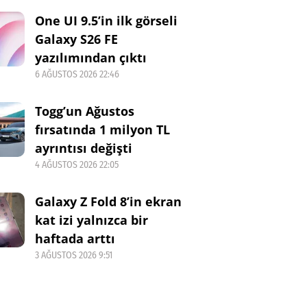
One UI 9.5’in ilk görseli
Galaxy S26 FE
yazılımından çıktı
6 AĞUSTOS 2026 22:46
Togg’un Ağustos
fırsatında 1 milyon TL
ayrıntısı değişti
4 AĞUSTOS 2026 22:05
Galaxy Z Fold 8’in ekran
kat izi yalnızca bir
haftada arttı
3 AĞUSTOS 2026 9:51