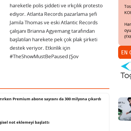
hareketle polis şiddeti ve ırkçılık protesto
Tos
KO
ediyor. Atlanta Records pazarlama şefi
Jamila Thomas ve eski Atlantic Records
Har
oyu
çalışanı Brianna Agyemang tarafından
(FX
başlatılan harekete pek çok plak şirketi
destek veriyor. Etkinlik için
EN 
#TheShowMustBePaused (Şov
tırırken Premium abone sayısını da 300 milyona çıkardı
işisel not eklemeyi başlattı