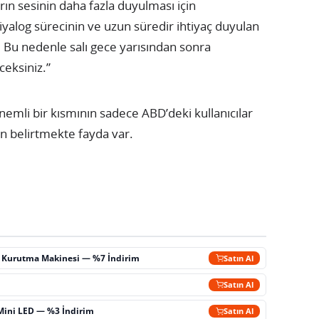
ın sesinin daha fazla duyulması için
diyalog sürecinin ve uzun süredir ihtiyaç duyulan
 Bu nedenle salı gece yarısından sonra
ceksiniz.”
 önemli bir kısmının sadece ABD’deki kullanıcılar
an belirtmekte fayda var.
ç Kurutma Makinesi — %7 İndirim
Satın Al
m
Satın Al
Mini LED — %3 İndirim
Satın Al