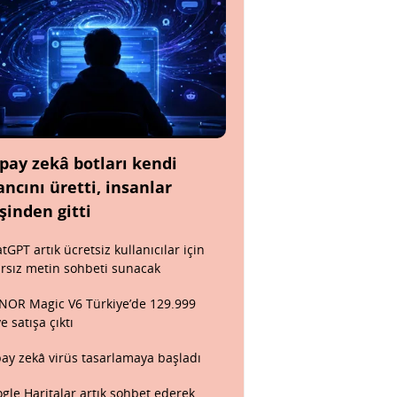
pay zekâ botları kendi
ancını üretti, insanlar
şinden gitti
tGPT artık ücretsiz kullanıcılar için
ırsız metin sohbeti sunacak
OR Magic V6 Türkiye’de 129.999
ye satışa çıktı
ay zekâ virüs tasarlamaya başladı
gle Haritalar artık sohbet ederek