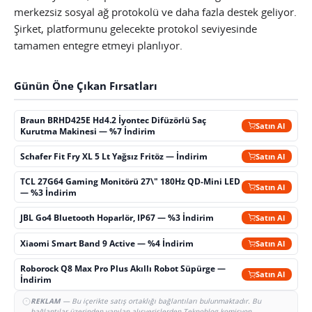
merkezsiz sosyal ağ protokolü ve daha fazla destek geliyor.
Şirket, platformunu gelecekte protokol seviyesinde
tamamen entegre etmeyi planlıyor.
Günün Öne Çıkan Fırsatları
Braun BRHD425E Hd4.2 İyontec Difüzörlü Saç
Satın Al
Kurutma Makinesi — %7 İndirim
Schafer Fit Fry XL 5 Lt Yağsız Fritöz — İndirim
Satın Al
TCL 27G64 Gaming Monitörü 27\" 180Hz QD-Mini LED
Satın Al
— %3 İndirim
JBL Go4 Bluetooth Hoparlör, IP67 — %3 İndirim
Satın Al
Xiaomi Smart Band 9 Active — %4 İndirim
Satın Al
Roborock Q8 Max Pro Plus Akıllı Robot Süpürge —
Satın Al
İndirim
REKLAM
— Bu içerikte satış ortaklığı bağlantıları bulunmaktadır. Bu
bağlantılar üzerinden yapılan alışverişlerden Teknoblog komisyon