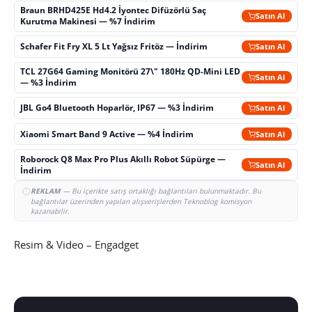
Braun BRHD425E Hd4.2 İyontec Difüzörlü Saç
Satın Al
Kurutma Makinesi — %7 İndirim
Schafer Fit Fry XL 5 Lt Yağsız Fritöz — İndirim
Satın Al
TCL 27G64 Gaming Monitörü 27\" 180Hz QD-Mini LED
Satın Al
— %3 İndirim
JBL Go4 Bluetooth Hoparlör, IP67 — %3 İndirim
Satın Al
Xiaomi Smart Band 9 Active — %4 İndirim
Satın Al
Roborock Q8 Max Pro Plus Akıllı Robot Süpürge —
Satın Al
İndirim
REKLAM
— Bu içerikte satış ortaklığı bağlantıları bulunmaktadır. Bu
bağlantılar üzerinden yapılan alışverişlerden Teknoblog komisyon
kazanabilir.
Resim & Video – Engadget