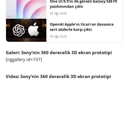
One UI 9.5’in ilk görseli Galaxy S26 FE
yazılımından çıktı
06 Ağu 2026
OpenAI Apple’ın ticari sır davasına
sert sözlerle karşı çıktı
06 Ağu 2026
Galeri: Sony’nin 360 derecelik 3D ekran prototipi
[nggallery id=197]
Video: Sony’nin 360 derecelik 3D ekran prototipi