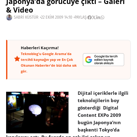
Japonya’da görücüye çıktı – Galeri
& Video
SABRI KÜSTÜR
22 EKIM 2009 14:10
PAYLAŞ:
Haberleri Kaçırma!
Teknoblog'u Google Arama'da
tercihli kaynağın yap ve En Çok
Okunan Haberler'de bizi daha sık
gör.
Dijital içeriklerle ilgili
teknolojilerin boy
gösterdiği Digital
Content EXPo 2009
bugün Japonya’nın
başkenti Tokyo’da