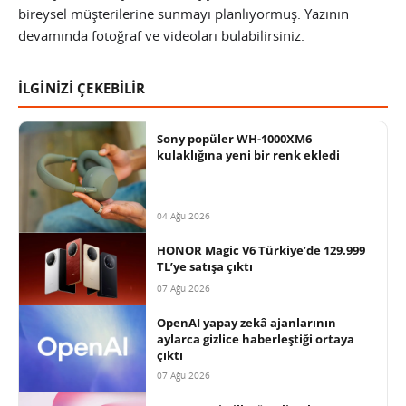
bireysel müşterilerine sunmayı planlıyormuş. Yazının
devamında fotoğraf ve videoları bulabilirsiniz.
İLGİNİZİ ÇEKEBİLİR
Sony popüler WH-1000XM6
kulaklığına yeni bir renk ekledi
04 Ağu 2026
HONOR Magic V6 Türkiye’de 129.999
TL’ye satışa çıktı
07 Ağu 2026
OpenAI yapay zekâ ajanlarının
aylarca gizlice haberleştiği ortaya
çıktı
07 Ağu 2026