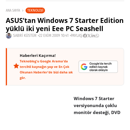
TEKNOLOJI
ANA SAYFA
ASUS’tan Windows 7 Starter Edition
yüklü iki yeni Eee PC Seashell
SABRI KÜSTÜR
22 EKIM 2009 10:41
PAYLAŞ:
Haberleri Kaçırma!
Teknoblog'u Google Arama'da
tercihli kaynağın yap ve En Çok
Okunan Haberler'de bizi daha sık
gör.
Windows 7 Starter
versiyonunda çoklu
monitör desteği, DVD
oynatma ve uzak
bilgisayardan medya