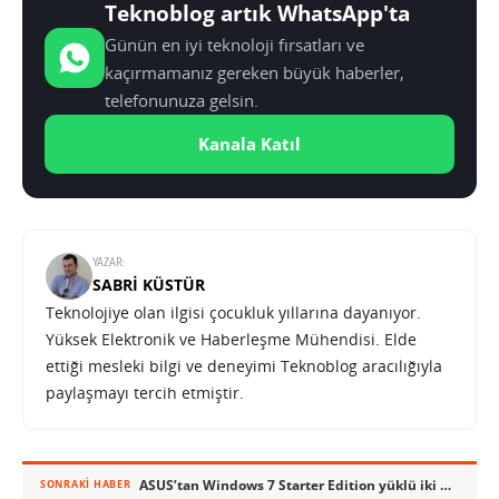
Teknoblog artık WhatsApp'ta
Günün en iyi teknoloji fırsatları ve
kaçırmamanız gereken büyük haberler,
telefonunuza gelsin.
Kanala Katıl
YAZAR:
SABRI KÜSTÜR
Teknolojiye olan ilgisi çocukluk yıllarına dayanıyor.
Yüksek Elektronik ve Haberleşme Mühendisi. Elde
ettiği mesleki bilgi ve deneyimi Teknoblog aracılığıyla
paylaşmayı tercih etmiştir.
ASUS’tan Windows 7 Starter Edition yüklü iki yeni Eee PC Seashell
SONRAKI HABER