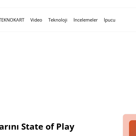
TEKNOKART
Video
Teknoloji
İncelemeler
İpucu
rını State of Play