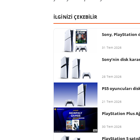
İLGİNİZİ ÇEKEBİLİR
Sony, PlayStation d
31 Tem 2026
Sony’nin disk kara
28 Tem 2026
PS5 oyuncuları disk
21 Tem 2026
PlayStation Plus Ağ
30 Tem 2026
PlayStation 5 satış