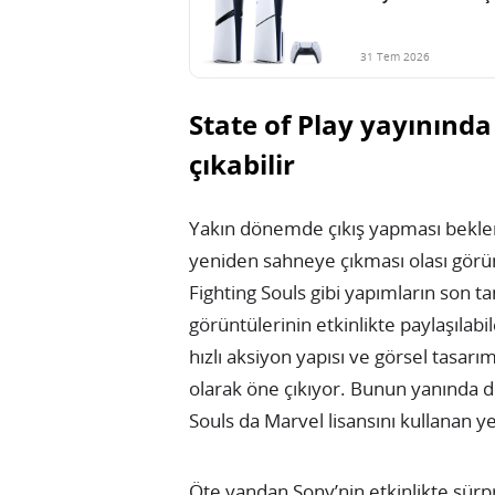
31 Tem 2026
State of Play yayınında
çıkabilir
Yakın dönemde çıkış yapması beklen
yeniden sahneye çıkması olası gör
Fighting Souls gibi yapımların son t
görüntülerinin etkinlikte paylaşılabi
hızlı aksiyon yapısı ve görsel tasarı
olarak öne çıkıyor. Bunun yanında 
Souls da Marvel lisansını kullanan ye
Öte yandan Sony’nin etkinlikte sürp