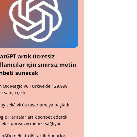
atGPT artık ücretsiz
llanıcılar için sınırsız metin
hbeti sunacak
OR Magic V6 Türkiye’de 129.999
ye satışa çıktı
ay zekâ virüs tasarlamaya başladı
gle Haritalar artık sohbet ederek
ek siparişi vermenizi sağlıyor
nAI’ın geliştirdiği akıllı hoparlör