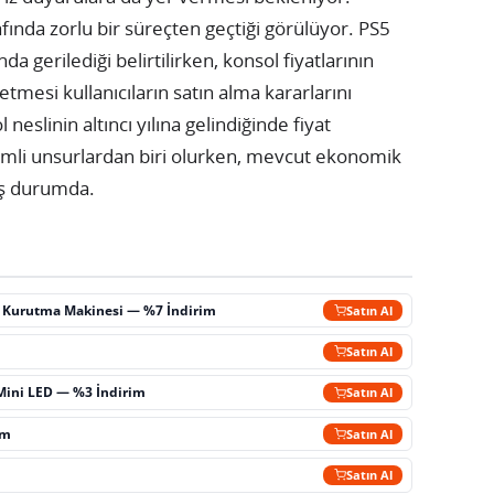
nda zorlu bir süreçten geçtiği görülüyor. PS5
da gerilediği belirtilirken, konsol fiyatlarının
esi kullanıcıların satın alma kararlarını
 neslinin altıncı yılına gelindiğinde fiyat
nemli unsurlardan biri olurken, mevcut ekonomik
iş durumda.
ç Kurutma Makinesi — %7 İndirim
Satın Al
m
Satın Al
Mini LED — %3 İndirim
Satın Al
im
Satın Al
Satın Al