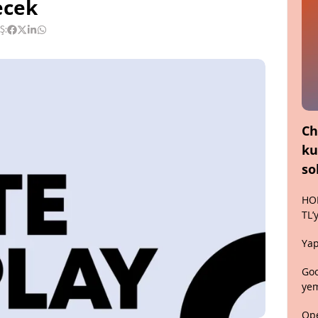
ecek
Ş:
Ch
ku
so
HON
TL’
Yap
Goo
yem
Ope