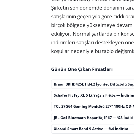
Şirketin son dönemde donanım tarafı
satışlarının geçen yıla göre ciddi oran
birçok bölgede yükselmeye devam etm
etkiliyor. Normal şartlarda bir konsol
indirimleri satışları destekleyen ö
koşullar nedeniyle bu tablo değişm
Günün Öne Çıkan Fırsatları
Braun BRHD425E Hd4.2 İyontec Difüzörlü Sa
Schafer Fit Fry XL 5 Lt Yağsız Fritöz — İndiri
TCL 27G64 Gaming Monitörü 27\" 180Hz QD-
JBL Go4 Bluetooth Hoparlör, IP67 — %3 İndir
Xiaomi Smart Band 9 Active — %4 İndirim