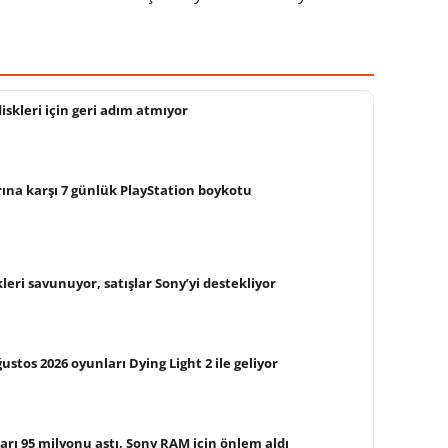
iskleri için geri adım atmıyor
rına karşı 7 günlük PlayStation boykotu
leri savunuyor, satışlar Sony’yi destekliyor
ustos 2026 oyunları Dying Light 2 ile geliyor
ları 95 milyonu aştı, Sony RAM için önlem aldı