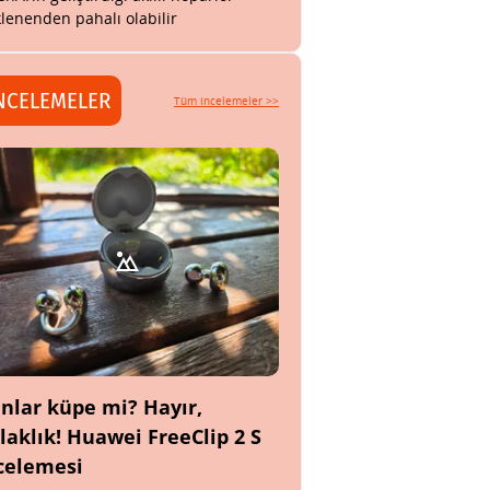
lenenden pahalı olabilir
NCELEMELER
Tüm incelemeler >>
nlar küpe mi? Hayır,
laklık! Huawei FreeClip 2 S
celemesi