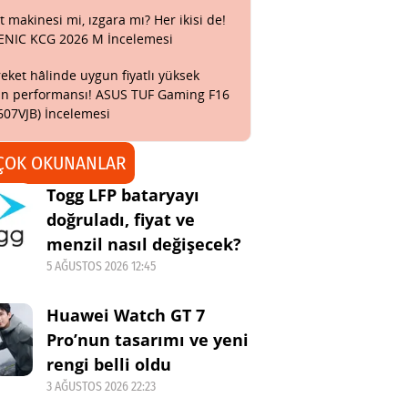
t makinesi mi, ızgara mı? Her ikisi de!
ENIC KCG 2026 M İncelemesi
eket hâlinde uygun fiyatlı yüksek
n performansı! ASUS TUF Gaming F16
607VJB) İncelemesi
ÇOK OKUNANLAR
Togg LFP bataryayı
doğruladı, fiyat ve
menzil nasıl değişecek?
5 AĞUSTOS 2026 12:45
Huawei Watch GT 7
Pro’nun tasarımı ve yeni
rengi belli oldu
3 AĞUSTOS 2026 22:23