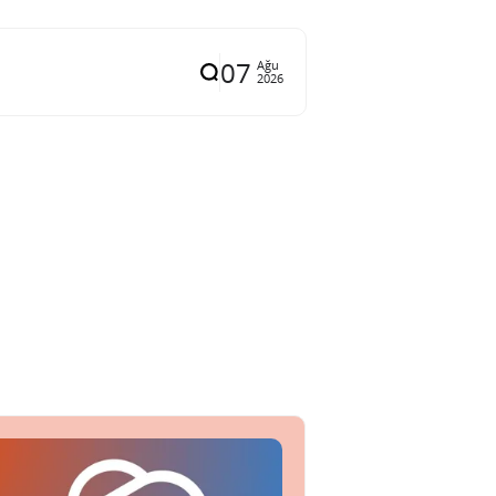
07
Ağu
2026