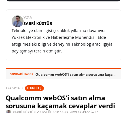
YAZAR:
SABRI KÜSTÜR
Teknolojiye olan ilgisi çocukluk yıllarına dayanıyor.
Yüksek Elektronik ve Haberleşme Mühendisi. Elde
ettiği mesleki bilgi ve deneyimi Teknoblog aracılığıyla
paylaşmayı tercih etmiştir.
Qualcomm webOS’i satın alma sorusuna kaçamak cevaplar verdi
SONRAKI HABER
TEKNOLOJI
ANA SAYFA
Qualcomm webOS’i satın alma
sorusuna kaçamak cevaplar verdi
SABRI KÜSTÜR
14 EYLÜL 2011 16:48
PAYLAŞ: