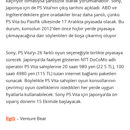
kaçırıyor olmasıysa şanssızlık olarak yorumlanabilir. Sony,
Japonya için de PS Vita’nın çıkış tarihini açıkladı.
ABD ve
İngiltere’dekilere göre oradakiler biraz daha şanslı, çünkü
PS Vita bu Pasifik ülkesinde 17 Aralıkta piyasada olacak. Bu
durum, konsolun 2012’den önce hiçbir yerde piyasaya
çıkmayacağına dair söylentileri de boşa çıkarmış oluyor.
Sony, PS Vita’yı 26 farklı oyun seçeneğiyle birlikte piyasaya
sürecek. Japonya’da faaliyet gösteren NTT DoCoMo adlı
operatör PS Vita sahiplerine 20 saati 980 yen (22.5 TL), 100
saati 4980 yen (115 TL) tutan internet bağlantı paketleri
sunacak. Böylelikle PS Vita sahipleri oyun konsollarının
çevrimiçi oyun özelliklerini istedikleri her yerde uygun
fiyatlarla kullanabilecek. Sony PS Vita için Japonya’da ön
sipariş dönemi 15 Ekimde başlayacak.
İlgili
– Venture Beat