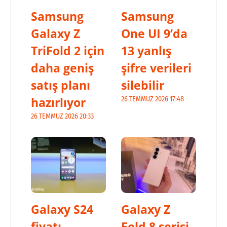
Samsung
Samsung
Galaxy Z
One UI 9’da
TriFold 2 için
13 yanlış
daha geniş
şifre verileri
satış planı
silebilir
hazırlıyor
26 TEMMUZ 2026 17:48
26 TEMMUZ 2026 20:33
Galaxy S24
Galaxy Z
fiyatı
Fold 8 serisi