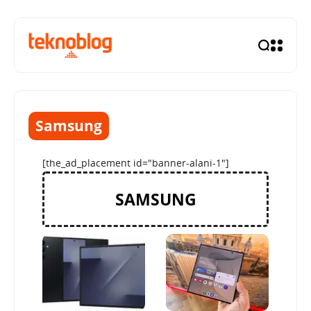
Samsung
[the_ad_placement id="banner-alani-1"]
SAMSUNG