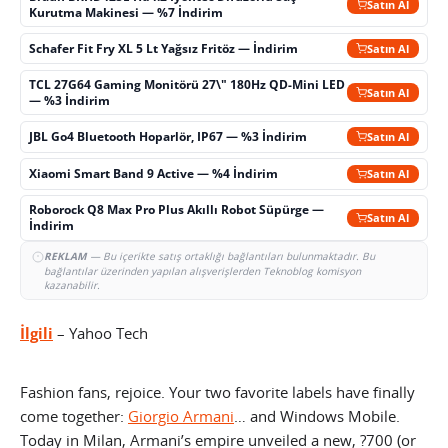
Satın Al
Kurutma Makinesi — %7 İndirim
Schafer Fit Fry XL 5 Lt Yağsız Fritöz — İndirim
Satın Al
TCL 27G64 Gaming Monitörü 27\" 180Hz QD-Mini LED
Satın Al
— %3 İndirim
JBL Go4 Bluetooth Hoparlör, IP67 — %3 İndirim
Satın Al
Xiaomi Smart Band 9 Active — %4 İndirim
Satın Al
Roborock Q8 Max Pro Plus Akıllı Robot Süpürge —
Satın Al
İndirim
REKLAM
— Bu içerikte satış ortaklığı bağlantıları bulunmaktadır. Bu
bağlantılar üzerinden yapılan alışverişlerden Teknoblog komisyon
kazanabilir.
İlgili
– Yahoo Tech
Fashion fans, rejoice. Your two favorite labels have finally
come together:
Giorgio Armani
… and Windows Mobile.
Today in Milan, Armani’s empire unveiled a new, ?700 (or