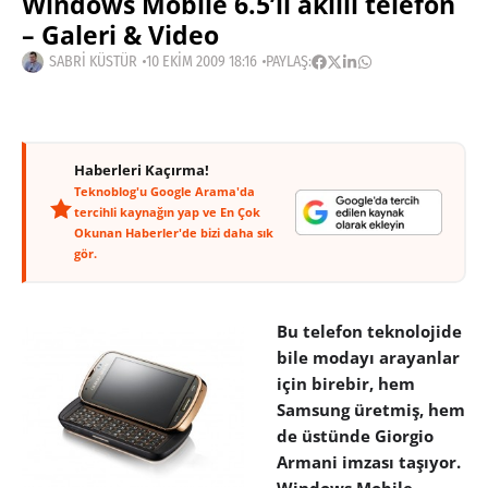
Windows Mobile 6.5’li akıllı telefon
– Galeri & Video
SABRI KÜSTÜR
10 EKIM 2009 18:16
PAYLAŞ:
Haberleri Kaçırma!
Teknoblog'u Google Arama'da
tercihli kaynağın yap ve En Çok
Okunan Haberler'de bizi daha sık
gör.
Bu telefon teknolojide
bile modayı arayanlar
için birebir, hem
Samsung üretmiş, hem
de üstünde Giorgio
Armani imzası taşıyor.