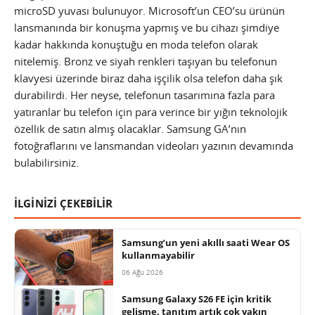
microSD yuvası bulunuyor. Microsoft’un CEO’su ürünün
lansmanında bir konuşma yapmış ve bu cihazı şimdiye
kadar hakkında konuştuğu en moda telefon olarak
nitelemiş. Bronz ve siyah renkleri taşıyan bu telefonun
klavyesi üzerinde biraz daha işçilik olsa telefon daha şık
durabilirdi. Her neyse, telefonun tasarımına fazla para
yatıranlar bu telefon için para verince bir yığın teknolojik
özellik de satın almış olacaklar. Samsung GA’nın
fotoğraflarını ve lansmandan videoları yazının devamında
bulabilirsiniz.
İLGİNİZİ ÇEKEBİLİR
Samsung’un yeni akıllı saati Wear OS
kullanmayabilir
06 Ağu 2026
Samsung Galaxy S26 FE için kritik
gelişme, tanıtım artık çok yakın