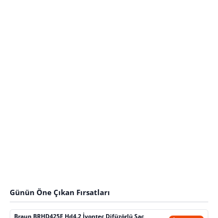
Günün Öne Çıkan Fırsatları
Braun BRHD425E Hd4.2 İyontec Difüzörlü Saç