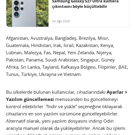
Samsung Galaxy S27 Ultra kamera
çıkıntısını böyle küçültebilir
04 Ağu 2026
Afganistan, Avustralya, Bangladeş, Brezilya, Mısır,
Guatemala, Hindistan, Irak, İsrail, Kazakistan, Kenya,
Lübnan, Malezya, Fas, Nepal, Yeni Zelanda, Nijerya,
Pakistan, Panama, Suudi Arabistan, Singapur, Güney
Afrika, Sri Lanka, Tayland, Kafkasya Bölgesi, Filipinler, BAE,
Tunus, Türkiye, Ukrayna ve Vietnam.
Bu ülkelerde bulunan kullanıcılar, cihazlarındaki
Ayarlar >
Yazılım güncellemesi
menüsünden bu güncellemeyi
kontrol edebilirler. “İndir ve yükle” seçeneğine tıklayarak
cihazlarını en son yazılım sürümüne güncelleyebilirler.
Alternatif olarak, yeni yazılım dosyasını indirip Odin
aracıyla manuel olarak da yükleyebilirler. Ancak bu işlemi