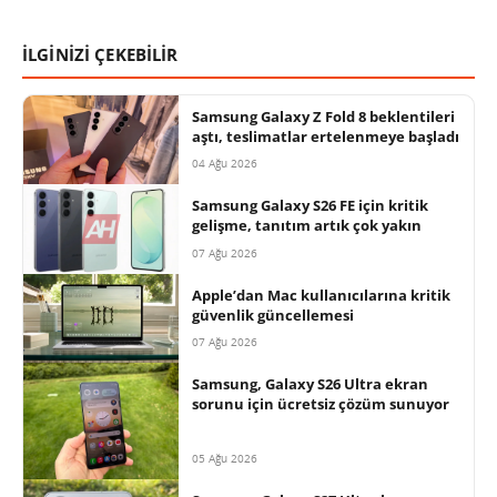
İLGİNİZİ ÇEKEBİLİR
Samsung Galaxy Z Fold 8 beklentileri
aştı, teslimatlar ertelenmeye başladı
04 Ağu 2026
Samsung Galaxy S26 FE için kritik
gelişme, tanıtım artık çok yakın
07 Ağu 2026
Apple’dan Mac kullanıcılarına kritik
güvenlik güncellemesi
07 Ağu 2026
Samsung, Galaxy S26 Ultra ekran
sorunu için ücretsiz çözüm sunuyor
05 Ağu 2026