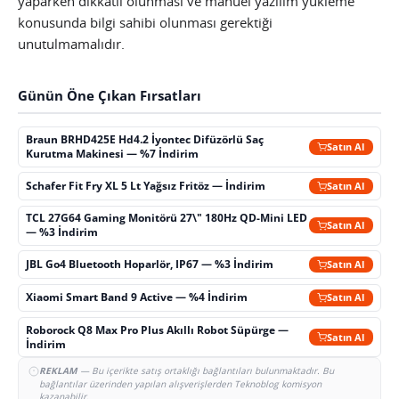
yaparken dikkatli olunması ve manuel yazılım yükleme
konusunda bilgi sahibi olunması gerektiği
unutulmamalıdır.
Günün Öne Çıkan Fırsatları
Braun BRHD425E Hd4.2 İyontec Difüzörlü Saç
Satın Al
Kurutma Makinesi — %7 İndirim
Schafer Fit Fry XL 5 Lt Yağsız Fritöz — İndirim
Satın Al
TCL 27G64 Gaming Monitörü 27\" 180Hz QD-Mini LED
Satın Al
— %3 İndirim
JBL Go4 Bluetooth Hoparlör, IP67 — %3 İndirim
Satın Al
Xiaomi Smart Band 9 Active — %4 İndirim
Satın Al
Roborock Q8 Max Pro Plus Akıllı Robot Süpürge —
Satın Al
İndirim
REKLAM
— Bu içerikte satış ortaklığı bağlantıları bulunmaktadır. Bu
bağlantılar üzerinden yapılan alışverişlerden Teknoblog komisyon
kazanabilir.