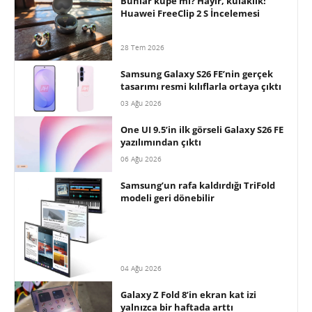
Bunlar küpe mi? Hayır, kulaklık!
Huawei FreeClip 2 S İncelemesi
28 Tem 2026
Samsung Galaxy S26 FE’nin gerçek
tasarımı resmi kılıflarla ortaya çıktı
03 Ağu 2026
One UI 9.5’in ilk görseli Galaxy S26 FE
yazılımından çıktı
06 Ağu 2026
Samsung’un rafa kaldırdığı TriFold
modeli geri dönebilir
04 Ağu 2026
Galaxy Z Fold 8’in ekran kat izi
yalnızca bir haftada arttı