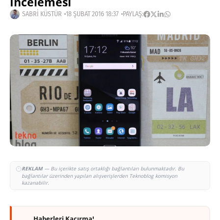
İncelemesi
SABRI KÜSTÜR
18 ŞUBAT 2016 18:37
PAYLAŞ:
REKLAM
— Bu içerikte satış ortaklığı bağlantıları bulunmaktadır. Bu
bağlantılar üzerinden yapılan alışverişlerden Teknoblog komisyon
kazanabilir.
Haberleri Kaçırma!