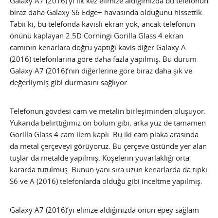
Galaxy A7 (2016)’yı ilk kez elimize aldığımızda bu telefonun
biraz daha Galaxy S6 Edge+ havasında olduğunu hissettik.
Tabii ki, bu telefonda kavisli ekran yok, ancak telefonun
önünü kaplayan 2.5D Corningi Gorilla Glass 4 ekran
camının kenarlara doğru yaptığı kavis diğer Galaxy A
(2016) telefonlarına göre daha fazla yapılmış. Bu durum
Galaxy A7 (2016)’nın diğerlerine göre biraz daha şık ve
değerliymiş gibi durmasını sağlıyor.
Telefonun gövdesi cam ve metalin birleşiminden oluşuyor.
Yukarıda belirttiğimiz ön bölüm gibi, arka yüz de tamamen
Gorilla Glass 4 cam ilem kaplı. Bu iki cam plaka arasında
da metal çerçeveyi görüyoruz. Bu çerçeve üstünde yer alan
tuşlar da metalde yapılmış. Köşelerin yuvarlaklığı orta
kararda tutulmuş. Bunun yanı sıra uzun kenarlarda da tıpkı
S6 ve A (2016) telefonlarda olduğu gibi inceltme yapılmış.
Galaxy A7 (2016)’yı elinize aldığınızda onun epey sağlam