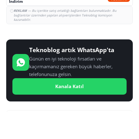
İndirim
REKLAM
— Bu içerikte satış ortaklığı bağlantıları bulunmaktadır. Bu
bağlantılar üzerinden yapılan alışverişlerden Teknoblog komisyon
kazanabilir.
Teknoblog artık WhatsApp'ta
Günün en iyi teknoloji fırsatları ve
kaçırmamanız gereken büyük haberler,
telefonunuza gelsin.
Kanala Katıl
YAZAR:
SINAN KÜSTÜR
Medya, Kültür ve Kimlik üzerine yüksek lisans yaptı.