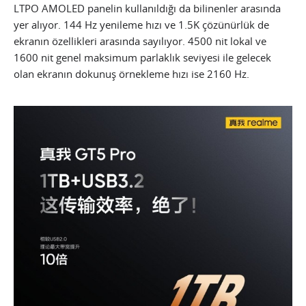
LTPO AMOLED panelin kullanıldığı da bilinenler arasında
yer alıyor. 144 Hz yenileme hızı ve 1.5K çözünürlük de
ekranın özellikleri arasında sayılıyor. 4500 nit lokal ve
1600 nit genel maksimum parlaklık seviyesi ile gelecek
olan ekranın dokunuş örnekleme hızı ise 2160 Hz.