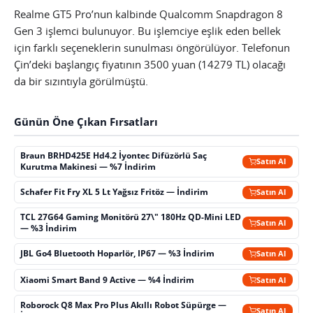
Realme GT5 Pro’nun kalbinde Qualcomm Snapdragon 8
Gen 3 işlemci bulunuyor. Bu işlemciye eşlik eden bellek
için farklı seçeneklerin sunulması öngörülüyor. Telefonun
Çin’deki başlangıç fiyatının 3500 yuan (14279 TL) olacağı
da bir sızıntıyla görülmüştü.
Günün Öne Çıkan Fırsatları
Braun BRHD425E Hd4.2 İyontec Difüzörlü Saç
Satın Al
Kurutma Makinesi — %7 İndirim
Schafer Fit Fry XL 5 Lt Yağsız Fritöz — İndirim
Satın Al
TCL 27G64 Gaming Monitörü 27\" 180Hz QD-Mini LED
Satın Al
— %3 İndirim
JBL Go4 Bluetooth Hoparlör, IP67 — %3 İndirim
Satın Al
Xiaomi Smart Band 9 Active — %4 İndirim
Satın Al
Roborock Q8 Max Pro Plus Akıllı Robot Süpürge —
Satın Al