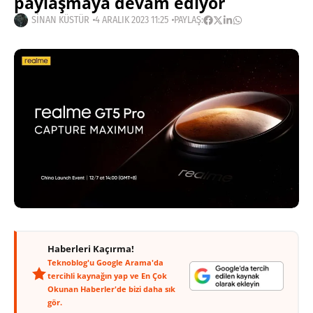
paylaşmaya devam ediyor
SINAN KÜSTÜR
4 ARALIK 2023 11:25
PAYLAŞ:
Haberleri Kaçırma!
Teknoblog'u Google Arama'da
tercihli kaynağın yap ve En Çok
Okunan Haberler'de bizi daha sık
gör.