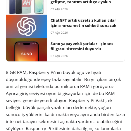
gelişme, tanıtım artık çok yakın
07 Ağu 2026
ChatGPT artık ücretsiz kullanıcılar
için sınırsız metin sohbeti sunacak
07 Ağu 2026
Suno yapay zekâ şarkıları için ses
filigranı sistemini duyurdu
07 Ağu 2026
8 GB RAM, Raspberry Pi’nin büyüklüğü ve fiyatı
düşünüldüğünde epey fazla sayılabilir. Bu yıl çıkan birçok
amiral gemisi telefonda bu miktarda RAM’i görüyoruz.
Ayrıca giriş seviyesi oyun bilgisayarları için de bu RAM
seviyesi genelde yeterli oluyor. Raspberry Pi Vakfı, ek
belleğin büyük parçalı yazılımları derlemekte, yoğun
sunucu iş yüklerini kaldırmakta veya aynı anda birden fazla
internet tarayıcı sekmesini açmakta yardımcı olabileceğini
söylüyor. Raspberry Pi kitlesinin daha ilginç kullanımlarla