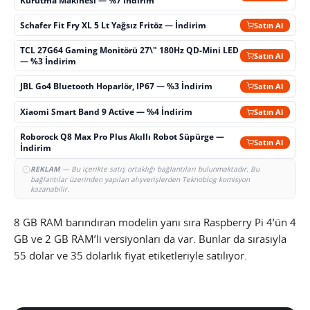
Kurutma Makinesi — %7 İndirim
Schafer Fit Fry XL 5 Lt Yağsız Fritöz — İndirim
Satın Al
TCL 27G64 Gaming Monitörü 27\" 180Hz QD-Mini LED
Satın Al
— %3 İndirim
JBL Go4 Bluetooth Hoparlör, IP67 — %3 İndirim
Satın Al
Xiaomi Smart Band 9 Active — %4 İndirim
Satın Al
Roborock Q8 Max Pro Plus Akıllı Robot Süpürge —
Satın Al
İndirim
REKLAM
— Bu içerikte satış ortaklığı bağlantıları bulunmaktadır. Bu
bağlantılar üzerinden yapılan alışverişlerden Teknoblog komisyon
kazanabilir.
8 GB RAM barındıran modelin yanı sıra Raspberry Pi 4’ün 4
GB ve 2 GB RAM’li versiyonları da var. Bunlar da sırasıyla
55 dolar ve 35 dolarlık fiyat etiketleriyle satılıyor.