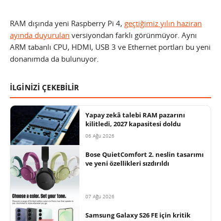
RAM dışında yeni Raspberry Pi 4,
geçtiğimiz yılın haziran
ayında duyurulan
versiyondan farklı görünmüyor. Aynı
ARM tabanlı CPU, HDMI, USB 3 ve Ethernet portları bu yeni
donanımda da bulunuyor.
İLGİNİZİ ÇEKEBİLİR
Yapay zekâ talebi RAM pazarını
kilitledi, 2027 kapasitesi doldu
06 Ağu 2026
Bose QuietComfort 2. neslin tasarımı
ve yeni özellikleri sızdırıldı
07 Ağu 2026
Samsung Galaxy S26 FE için kritik