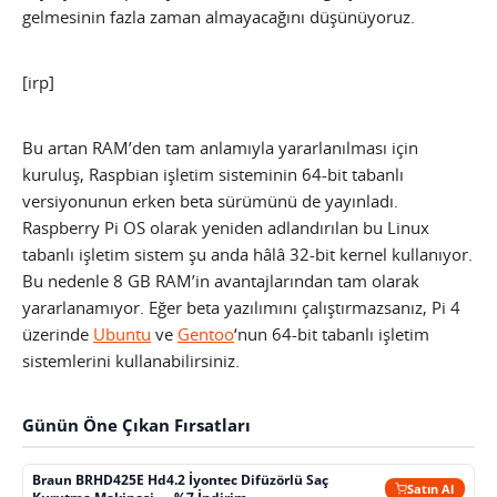
gelmesinin fazla zaman almayacağını düşünüyoruz.
[irp]
Bu artan RAM’den tam anlamıyla yararlanılması için
kuruluş, Raspbian işletim sisteminin 64-bit tabanlı
versiyonunun erken beta sürümünü de yayınladı.
Raspberry Pi OS olarak yeniden adlandırılan bu Linux
tabanlı işletim sistem şu anda hâlâ 32-bit kernel kullanıyor.
Bu nedenle 8 GB RAM’in avantajlarından tam olarak
yararlanamıyor. Eğer beta yazılımını çalıştırmazsanız, Pi 4
üzerinde
Ubuntu
ve
Gentoo
‘nun 64-bit tabanlı işletim
sistemlerini kullanabilirsiniz.
Günün Öne Çıkan Fırsatları
Braun BRHD425E Hd4.2 İyontec Difüzörlü Saç
Satın Al