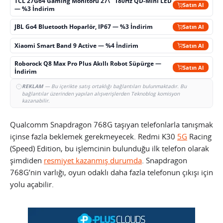
TCL 27G64 Gaming Monitörü 27\" 180Hz QD-Mini LED
Satın Al
— %3 İndirim
JBL Go4 Bluetooth Hoparlör, IP67 — %3 İndirim
Satın Al
Xiaomi Smart Band 9 Active — %4 İndirim
Satın Al
Roborock Q8 Max Pro Plus Akıllı Robot Süpürge —
Satın Al
İndirim
REKLAM
— Bu içerikte satış ortaklığı bağlantıları bulunmaktadır. Bu
bağlantılar üzerinden yapılan alışverişlerden Teknoblog komisyon
kazanabilir.
Qualcomm Snapdragon 768G taşıyan telefonlarla tanışmak
içinse fazla beklemek gerekmeyecek. Redmi K30
5G
Racing
(Speed) Edition, bu işlemcinin bulunduğu ilk telefon olarak
şimdiden
resmiyet kazanmış durumda
. Snapdragon
768G’nin varlığı, oyun odaklı daha fazla telefonun çıkışı için
yolu açabilir.