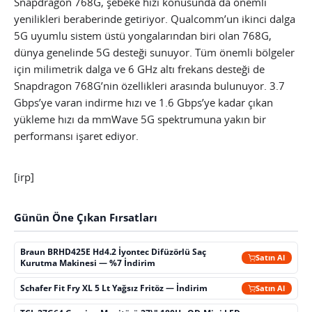
Snapdragon 768G, şebeke hızı konusunda da önemli
yenilikleri beraberinde getiriyor. Qualcomm’un ikinci dalga
5G uyumlu sistem üstü yongalarından biri olan 768G,
dünya genelinde 5G desteği sunuyor. Tüm önemli bölgeler
için milimetrik dalga ve 6 GHz altı frekans desteği de
Snapdragon 768G’nin özellikleri arasında bulunuyor. 3.7
Gbps’ye varan indirme hızı ve 1.6 Gbps’ye kadar çıkan
yükleme hızı da mmWave 5G spektrumuna yakın bir
performansı işaret ediyor.
[irp]
Günün Öne Çıkan Fırsatları
Braun BRHD425E Hd4.2 İyontec Difüzörlü Saç
Satın Al
Kurutma Makinesi — %7 İndirim
Schafer Fit Fry XL 5 Lt Yağsız Fritöz — İndirim
Satın Al