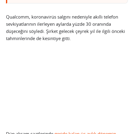
Qualcomm, koronavirüs salgını nedeniyle akıllı telefon
sevkiyatlarının ilerleyen aylarda yüzde 30 oranında
düşeceğini söyledi. Şirket gelecek çeyrek yıl ile ilgili önceki
tahminlerinde de kesintiye gitti.
Dün akşam saatlerinde
geride kalan üç aylık dönemin