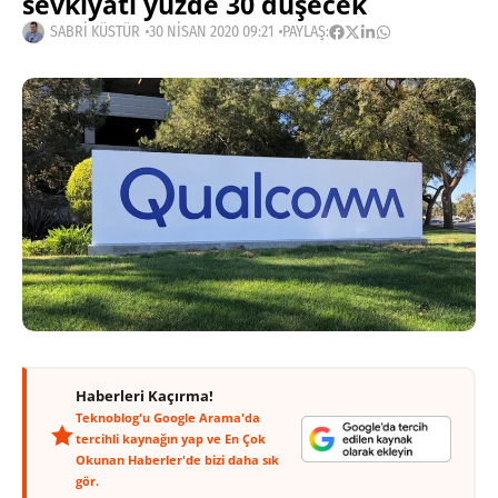
sevkiyatı yüzde 30 düşecek
SABRI KÜSTÜR
30 NISAN 2020 09:21
PAYLAŞ:
Haberleri Kaçırma!
Teknoblog'u Google Arama'da
tercihli kaynağın yap ve En Çok
Okunan Haberler'de bizi daha sık
gör.