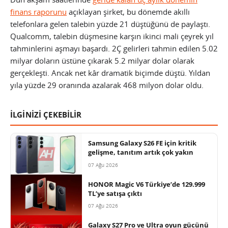
finans raporunu
açıklayan şirket, bu dönemde akıllı
telefonlara gelen talebin yüzde 21 düştüğünü de paylaştı.
Qualcomm, talebin düşmesine karşın ikinci mali çeyrek yıl
tahminlerini aşmayı başardı. 2Ç gelirleri tahmin edilen 5.02
milyar doların üstüne çıkarak 5.2 milyar dolar olarak
gerçekleşti. Ancak net kâr dramatik biçimde düştü. Yıldan
yıla yüzde 29 oranında azalarak 468 milyon dolar oldu.
İLGİNİZİ ÇEKEBİLİR
Samsung Galaxy S26 FE için kritik
gelişme, tanıtım artık çok yakın
07 Ağu 2026
HONOR Magic V6 Türkiye’de 129.999
TL’ye satışa çıktı
07 Ağu 2026
Galaxy S27 Pro ve Ultra oyun gücünü