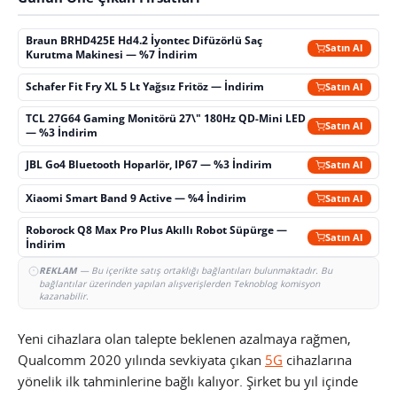
Braun BRHD425E Hd4.2 İyontec Difüzörlü Saç
Satın Al
Kurutma Makinesi — %7 İndirim
Schafer Fit Fry XL 5 Lt Yağsız Fritöz — İndirim
Satın Al
TCL 27G64 Gaming Monitörü 27\" 180Hz QD-Mini LED
Satın Al
— %3 İndirim
JBL Go4 Bluetooth Hoparlör, IP67 — %3 İndirim
Satın Al
Xiaomi Smart Band 9 Active — %4 İndirim
Satın Al
Roborock Q8 Max Pro Plus Akıllı Robot Süpürge —
Satın Al
İndirim
REKLAM
— Bu içerikte satış ortaklığı bağlantıları bulunmaktadır. Bu
bağlantılar üzerinden yapılan alışverişlerden Teknoblog komisyon
kazanabilir.
Yeni cihazlara olan talepte beklenen azalmaya rağmen,
Qualcomm 2020 yılında sevkiyata çıkan
5G
cihazlarına
yönelik ilk tahminlerine bağlı kalıyor. Şirket bu yıl içinde