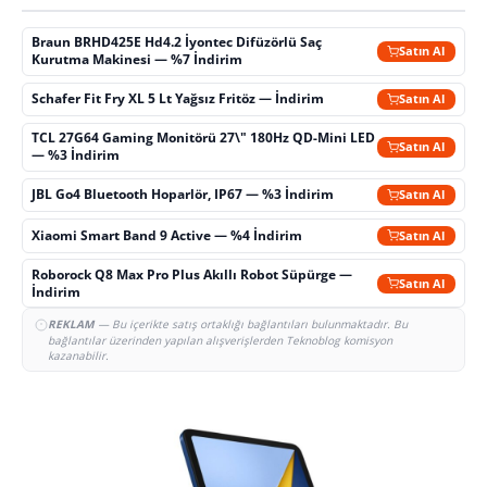
Braun BRHD425E Hd4.2 İyontec Difüzörlü Saç
Satın Al
Kurutma Makinesi — %7 İndirim
Schafer Fit Fry XL 5 Lt Yağsız Fritöz — İndirim
Satın Al
TCL 27G64 Gaming Monitörü 27\" 180Hz QD-Mini LED
Satın Al
— %3 İndirim
JBL Go4 Bluetooth Hoparlör, IP67 — %3 İndirim
Satın Al
Xiaomi Smart Band 9 Active — %4 İndirim
Satın Al
Roborock Q8 Max Pro Plus Akıllı Robot Süpürge —
Satın Al
İndirim
REKLAM
— Bu içerikte satış ortaklığı bağlantıları bulunmaktadır. Bu
bağlantılar üzerinden yapılan alışverişlerden Teknoblog komisyon
kazanabilir.