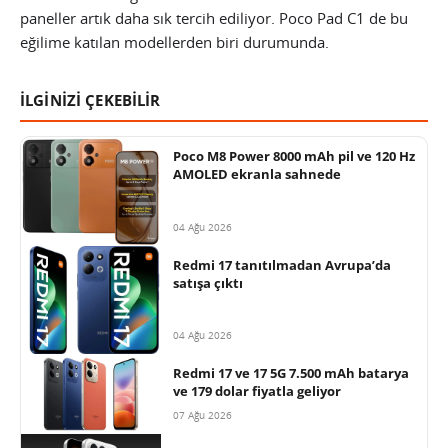
paneller artık daha sık tercih ediliyor. Poco Pad C1 de bu
eğilime katılan modellerden biri durumunda.
İLGİNİZİ ÇEKEBİLİR
Poco M8 Power 8000 mAh pil ve 120 Hz
AMOLED ekranla sahnede
04 Ağu 2026
Redmi 17 tanıtılmadan Avrupa’da
satışa çıktı
04 Ağu 2026
Redmi 17 ve 17 5G 7.500 mAh batarya
ve 179 dolar fiyatla geliyor
07 Ağu 2026