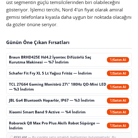
üst segmentin güçlü temsilcilerinden biri olabileceğini
gösteriyor. İşlemci tercihi, Nord 4’ün fiyat olarak amiral
gemisi telefonlara kıyasla daha uygun bir noktada olacağını
da gözler önüne seriyor.
Günün Öne Çıkan Fırsatları
Braun BRHD425E Hd4.2 İyontec Difüzörlü Saç
Satın Al
Kurutma Makinesi — %7 İndirim
Schafer Fit Fry XL 5 Lt Yağsız Fritöz — İndirim
Satın Al
TCL 27G64 Gaming Monitörü 27\" 180Hz QD-Mini LED
Satın Al
— %3 İndirim
JBL Go4 Bluetooth Hoparlör, IP67 — %3 İndirim
Satın Al
Xiaomi Smart Band 9 Active — %4 İndirim
Satın Al
Roborock Q8 Max Pro Plus Akıllı Robot Süpürge —
Satın Al
İndirim
REKLAM
— Bu içerikte satış ortaklığı bağlantıları bulunmaktadır. Bu