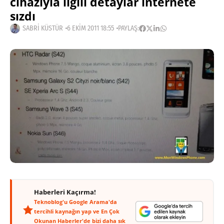
cihazıyla ilgili detaylar internete
sızdı
SABRI KÜSTÜR
6 EKIM 2011 18:55
PAYLAŞ:
Haberleri Kaçırma!
Teknoblog'u Google Arama'da
tercihli kaynağın yap ve En Çok
Okunan Haberler'de bizi daha sık