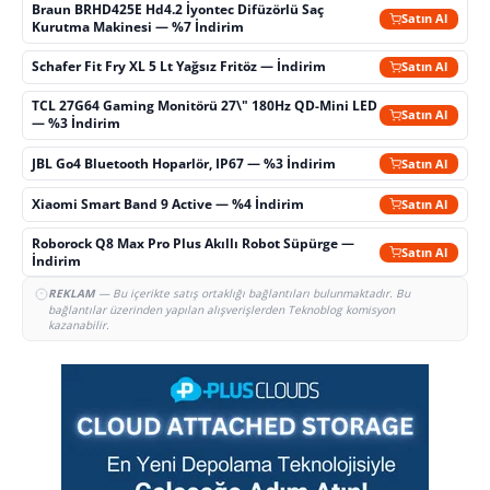
Braun BRHD425E Hd4.2 İyontec Difüzörlü Saç
Satın Al
Kurutma Makinesi — %7 İndirim
Schafer Fit Fry XL 5 Lt Yağsız Fritöz — İndirim
Satın Al
TCL 27G64 Gaming Monitörü 27\" 180Hz QD-Mini LED
Satın Al
— %3 İndirim
JBL Go4 Bluetooth Hoparlör, IP67 — %3 İndirim
Satın Al
Xiaomi Smart Band 9 Active — %4 İndirim
Satın Al
Roborock Q8 Max Pro Plus Akıllı Robot Süpürge —
Satın Al
İndirim
REKLAM
— Bu içerikte satış ortaklığı bağlantıları bulunmaktadır. Bu
bağlantılar üzerinden yapılan alışverişlerden Teknoblog komisyon
kazanabilir.