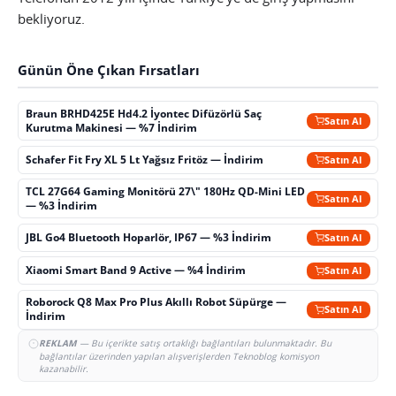
bekliyoruz.
Günün Öne Çıkan Fırsatları
Braun BRHD425E Hd4.2 İyontec Difüzörlü Saç
Satın Al
Kurutma Makinesi — %7 İndirim
Schafer Fit Fry XL 5 Lt Yağsız Fritöz — İndirim
Satın Al
TCL 27G64 Gaming Monitörü 27\" 180Hz QD-Mini LED
Satın Al
— %3 İndirim
JBL Go4 Bluetooth Hoparlör, IP67 — %3 İndirim
Satın Al
Xiaomi Smart Band 9 Active — %4 İndirim
Satın Al
Roborock Q8 Max Pro Plus Akıllı Robot Süpürge —
Satın Al
İndirim
REKLAM
— Bu içerikte satış ortaklığı bağlantıları bulunmaktadır. Bu
bağlantılar üzerinden yapılan alışverişlerden Teknoblog komisyon
kazanabilir.