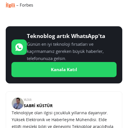
İlgili
– Forbes
Teknoblog artık WhatsApp'ta
Günün en iyi teknoloji fırsatları ve
kaçırmamanız gereken büyük haberler,
telefonunuza gelsin.
Kanala Katıl
YAZAR:
SABRI KÜSTÜR
Teknolojiye olan ilgisi çocukluk yıllarına dayanıyor.
Yüksek Elektronik ve Haberleşme Mühendisi. Elde
ettiği mesleki bilgi ve deneyimi Teknoblog aracılığıyla