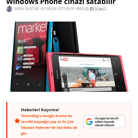
Windows Phone cihazı satabilir
SABRI KÜSTÜR
23 KASIM 2011 09:19
PAYLAŞ:
Haberleri Kaçırma!
Teknoblog'u Google Arama'da
tercihli kaynağın yap ve En Çok
Okunan Haberler'de bizi daha sık
gör.