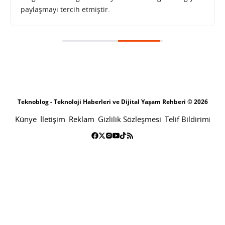
paylaşmayı tercih etmiştir.
HP CEO’suna göre HDD sürücü sıkıntısı Google ve Facebook’u da vuruyor
SONRAKI HABER
TEKNOLOJI
ANA SAYFA
HP CEO’suna göre HDD sürücü
sıkıntısı Google ve Facebook’u da
vuruyor
SABRI KÜSTÜR
23 KASIM 2011 09:10
PAYLAŞ: