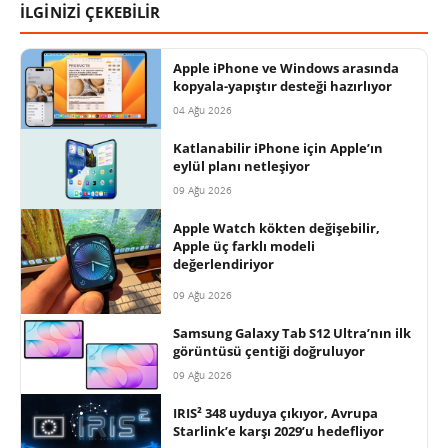
İLGİNİZİ ÇEKEBİLİR
Apple iPhone ve Windows arasında
kopyala-yapıştır desteği hazırlıyor
04 Ağu 2026
Katlanabilir iPhone için Apple’ın
eylül planı netleşiyor
09 Ağu 2026
Apple Watch kökten değişebilir,
Apple üç farklı modeli
değerlendiriyor
09 Ağu 2026
Samsung Galaxy Tab S12 Ultra’nın ilk
görüntüsü çentiği doğruluyor
09 Ağu 2026
IRIS² 348 uyduya çıkıyor, Avrupa
Starlink’e karşı 2029’u hedefliyor