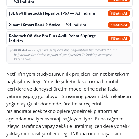
— %3 İndirim
JBL Go4 Bluetooth Hoparlör, IP67 — %3 İndirim
Satın Al
Xiaomi Smart Band 9 Active — %4 İndirim
Satın Al
Roborock Q8 Max Pro Plus Akıllı Robot Süpürge —
Satın Al
İndirim
REKLAM
— Bu içerikte satış ortaklığı bağlantıları bulunmaktadır. Bu
bağlantılar üzerinden yapılan alışverişlerden Teknoblog komisyon
kazanabilir.
Netflix’in yeni stüdyosunun ilk projeleri için net bir takvim
paylaşılmış değil. Yine de şirketin kısa formatlı mobil
içeriklere ve deneysel üretim modellerine daha fazla
yatırım yaptığı görülüyor. Streaming pazarındaki rekabetin
yoğunlaştığı bir dönemde, üretim süreçlerini
hızlandırabilecek teknolojilere yönelmek platformlar
açısından maliyet avantajı sağlayabiliyor. Buna rağmen
izleyici tarafında yapay zekâ ile üretilmiş içeriklere yönelik
yaklaşımın nasıl şekilleneceği, INKubator’un başarısını