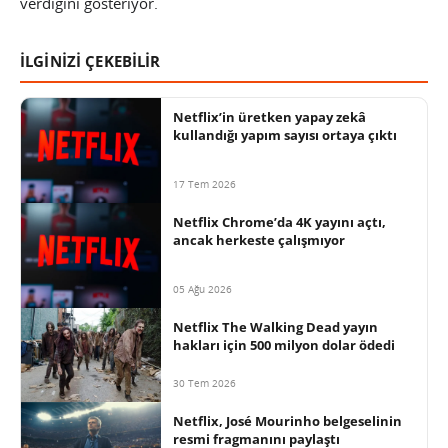
verdiğini gösteriyor.
İLGİNİZİ ÇEKEBİLİR
Netflix’in üretken yapay zekâ
kullandığı yapım sayısı ortaya çıktı
17 Tem 2026
Netflix Chrome’da 4K yayını açtı,
ancak herkeste çalışmıyor
05 Ağu 2026
Netflix The Walking Dead yayın
hakları için 500 milyon dolar ödedi
30 Tem 2026
Netflix, José Mourinho belgeselinin
resmi fragmanını paylaştı