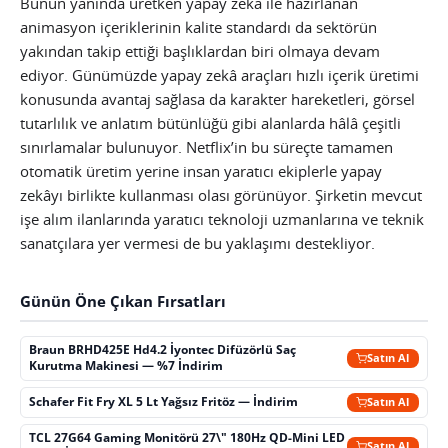
Bunun yanında üretken yapay zekâ ile hazırlanan
animasyon içeriklerinin kalite standardı da sektörün
yakından takip ettiği başlıklardan biri olmaya devam
ediyor. Günümüzde yapay zekâ araçları hızlı içerik üretimi
konusunda avantaj sağlasa da karakter hareketleri, görsel
tutarlılık ve anlatım bütünlüğü gibi alanlarda hâlâ çeşitli
sınırlamalar bulunuyor. Netflix’in bu süreçte tamamen
otomatik üretim yerine insan yaratıcı ekiplerle yapay
zekâyı birlikte kullanması olası görünüyor. Şirketin mevcut
işe alım ilanlarında yaratıcı teknoloji uzmanlarına ve teknik
sanatçılara yer vermesi de bu yaklaşımı destekliyor.
Günün Öne Çıkan Fırsatları
Braun BRHD425E Hd4.2 İyontec Difüzörlü Saç
Satın Al
Kurutma Makinesi — %7 İndirim
Schafer Fit Fry XL 5 Lt Yağsız Fritöz — İndirim
Satın Al
TCL 27G64 Gaming Monitörü 27\" 180Hz QD-Mini LED
Satın Al