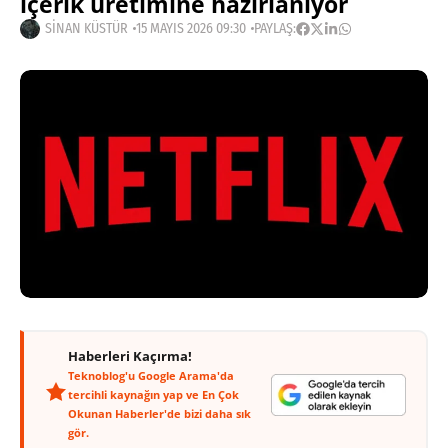
içerik üretimine hazırlanıyor
SINAN KÜSTÜR
15 MAYIS 2026 09:30
PAYLAŞ:
Haberleri Kaçırma!
Teknoblog'u Google Arama'da
tercihli kaynağın yap ve En Çok
Okunan Haberler'de bizi daha sık
gör.