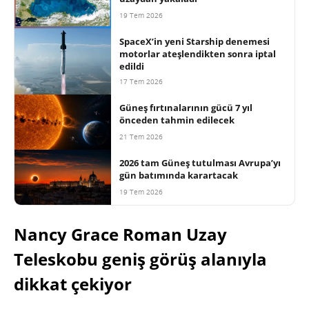
19 Tem 2026
SpaceX’in yeni Starship denemesi
motorlar ateşlendikten sonra iptal
edildi
17 Tem 2026
Güneş fırtınalarının gücü 7 yıl
önceden tahmin edilecek
21 Tem 2026
2026 tam Güneş tutulması Avrupa’yı
gün batımında karartacak
19 Tem 2026
Nancy Grace Roman Uzay
Teleskobu geniş görüş alanıyla
dikkat çekiyor