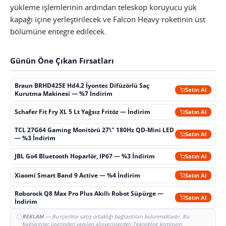
yükleme işlemlerinin ardından teleskop koruyucu yük
kapağı içine yerleştirilecek ve Falcon Heavy roketinin üst
bölümüne entegre edilecek.
Günün Öne Çıkan Fırsatları
Braun BRHD425E Hd4.2 İyontec Difüzörlü Saç
Satın Al
Kurutma Makinesi — %7 İndirim
Schafer Fit Fry XL 5 Lt Yağsız Fritöz — İndirim
Satın Al
TCL 27G64 Gaming Monitörü 27\" 180Hz QD-Mini LED
Satın Al
— %3 İndirim
JBL Go4 Bluetooth Hoparlör, IP67 — %3 İndirim
Satın Al
Xiaomi Smart Band 9 Active — %4 İndirim
Satın Al
Roborock Q8 Max Pro Plus Akıllı Robot Süpürge —
Satın Al
İndirim
REKLAM
— Bu içerikte satış ortaklığı bağlantıları bulunmaktadır. Bu
bağlantılar üzerinden yapılan alışverişlerden Teknoblog komisyon