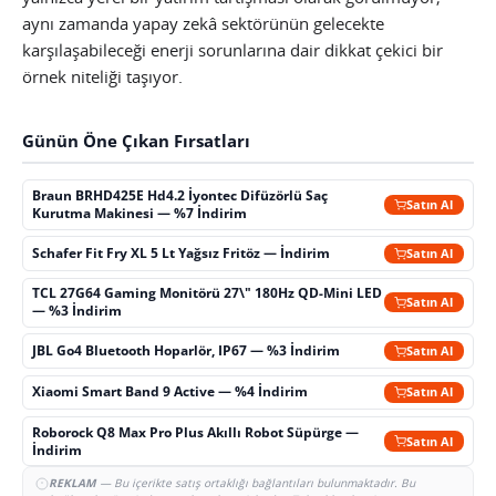
aynı zamanda yapay zekâ sektörünün gelecekte
karşılaşabileceği enerji sorunlarına dair dikkat çekici bir
örnek niteliği taşıyor.
Günün Öne Çıkan Fırsatları
Braun BRHD425E Hd4.2 İyontec Difüzörlü Saç
Satın Al
Kurutma Makinesi — %7 İndirim
Schafer Fit Fry XL 5 Lt Yağsız Fritöz — İndirim
Satın Al
TCL 27G64 Gaming Monitörü 27\" 180Hz QD-Mini LED
Satın Al
— %3 İndirim
JBL Go4 Bluetooth Hoparlör, IP67 — %3 İndirim
Satın Al
Xiaomi Smart Band 9 Active — %4 İndirim
Satın Al
Roborock Q8 Max Pro Plus Akıllı Robot Süpürge —
Satın Al
İndirim
REKLAM
— Bu içerikte satış ortaklığı bağlantıları bulunmaktadır. Bu