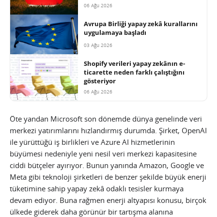
06 Ağu 2026
Avrupa Birliği yapay zekâ kurallarını
uygulamaya başladı
03 Ağu 2026
Shopify verileri yapay zekânın e-
ticarette neden farklı çalıştığını
gösteriyor
06 Ağu 2026
Öte yandan Microsoft son dönemde dünya genelinde veri
merkezi yatırımlarını hızlandırmış durumda. Şirket, OpenAI
ile yürüttüğü iş birlikleri ve Azure AI hizmetlerinin
büyümesi nedeniyle yeni nesil veri merkezi kapasitesine
ciddi bütçeler ayırıyor. Bunun yanında Amazon, Google ve
Meta gibi teknoloji şirketleri de benzer şekilde büyük enerji
tüketimine sahip yapay zekâ odaklı tesisler kurmaya
devam ediyor. Buna rağmen enerji altyapısı konusu, birçok
ülkede giderek daha görünür bir tartışma alanına