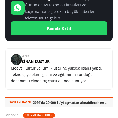
Günün en iyi teknoloji fırsatları ve
kaçırmamanız gereken büyük haberler,
telefonunuza gelsin.
Kanala Katıl
YAZAR:
SINAN KÜSTÜR
Medya, Kültür ve Kimlik üzerine yüksek lisans yaptı.
Teknolojiye olan ilgisini ve eğitiminin sunduğu
donanımı Teknoblog çatısı altında sunuyor.
2026’da 20.000 TL’yi aşmadan alınabilecek en dengeli telefonlar
SONRAKI HABER
SATIN ALMA REHBERI
ANA SAYFA