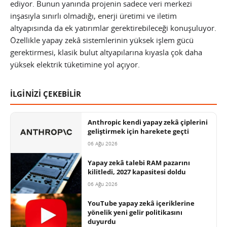
ediyor. Bunun yanında projenin sadece veri merkezi
inşasıyla sınırlı olmadığı, enerji üretimi ve iletim
altyapısında da ek yatırımlar gerektirebileceği konuşuluyor.
Özellikle yapay zekâ sistemlerinin yüksek işlem gücü
gerektirmesi, klasik bulut altyapılarına kıyasla çok daha
yüksek elektrik tüketimine yol açıyor.
İLGİNİZİ ÇEKEBİLİR
Anthropic kendi yapay zekâ çiplerini
geliştirmek için harekete geçti
06 Ağu 2026
Yapay zekâ talebi RAM pazarını
kilitledi, 2027 kapasitesi doldu
06 Ağu 2026
YouTube yapay zekâ içeriklerine
yönelik yeni gelir politikasını
duyurdu