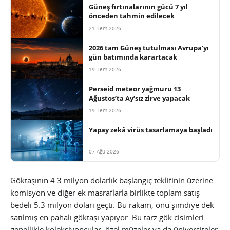
Güneş fırtınalarının gücü 7 yıl
önceden tahmin edilecek
21 Tem 2026
2026 tam Güneş tutulması Avrupa’yı
gün batımında karartacak
19 Tem 2026
Perseid meteor yağmuru 13
Ağustos’ta Ay’sız zirve yapacak
19 Tem 2026
Yapay zekâ virüs tasarlamaya başladı
07 Ağu 2026
Göktaşının 4.3 milyon dolarlık başlangıç teklifinin üzerine
komisyon ve diğer ek masraflarla birlikte toplam satış
bedeli 5.3 milyon doları geçti. Bu rakam, onu şimdiye dek
satılmış en pahalı göktaşı yapıyor. Bu tarz gök cisimleri
genellikle koleksiyoncular, özel müzeler ya da üniversiteler