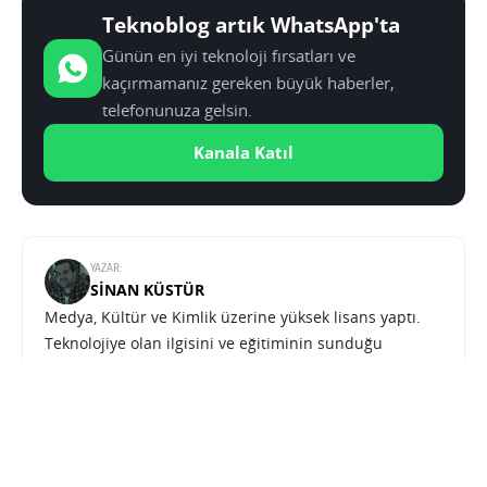
Teknoblog artık WhatsApp'ta
Günün en iyi teknoloji fırsatları ve
kaçırmamanız gereken büyük haberler,
telefonunuza gelsin.
Kanala Katıl
YAZAR:
SINAN KÜSTÜR
Medya, Kültür ve Kimlik üzerine yüksek lisans yaptı.
Teknolojiye olan ilgisini ve eğitiminin sunduğu
donanımı Teknoblog çatısı altında sunuyor.
Meta yöneticileri kullanıcı gizliliği ihlali davasında hissedarlarla uzlaşma sağladı
SONRAKI HABER