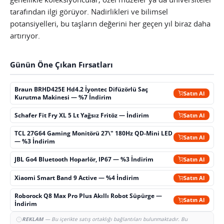
tarafından ilgi görüyor. Nadirlikleri ve bilimsel
potansiyelleri, bu taşların değerini her geçen yıl biraz daha
artırıyor.
Günün Öne Çıkan Fırsatları
Braun BRHD425E Hd4.2 İyontec Difüzörlü Saç
Satın Al
Kurutma Makinesi — %7 İndirim
Schafer Fit Fry XL 5 Lt Yağsız Fritöz — İndirim
Satın Al
TCL 27G64 Gaming Monitörü 27\" 180Hz QD-Mini LED
Satın Al
— %3 İndirim
JBL Go4 Bluetooth Hoparlör, IP67 — %3 İndirim
Satın Al
Xiaomi Smart Band 9 Active — %4 İndirim
Satın Al
Roborock Q8 Max Pro Plus Akıllı Robot Süpürge —
Satın Al
İndirim
REKLAM
— Bu içerikte satış ortaklığı bağlantıları bulunmaktadır. Bu