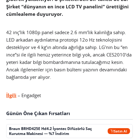
Şirket “dünyanın en ince LCD TV panelini” ürettiğini
cümlealeme duyuruyor.
42 inç’lik 1080p panel sadece 2.6 mm’lik kalınlığa sahip.
LED arkadan aydınlatma prototipi 12o Hz teknolojisini
destekliyor ve 4 kg’ın altında ağırlığa sahip. LG’nin bu “en
ince”si ile ilgili henüz yeterince bilgi yok, ancak CES2010’da
yeteri kadar bilgi bombardımanına tutulacağımız kesin.
Ancak ilgilenenler için basın bülteni yazının devamındaki
bağlantıda yer alıyor.
İlgili
– Engadget
Günün Öne Çıkan Fırsatları
Braun BRHD425E Hd4.2 İyontec Difüzörlü Saç
Satın Al
Kurutma Makinesi — %7 İndirim