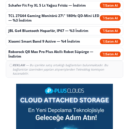
Schafer Fit Fry XL 5 Lt Yağsız Fritöz — İndirim
Satın Al
TCL 27G64 Gaming Monitörü 27\" 180Hz QD-Mini LED
Satın Al
— %3 İndirim
JBL Go4 Bluetooth Hoparlör, IP67 — %3 İndirim
Satın Al
Xiaomi Smart Band 9 Active — %4 İndirim
Satın Al
Roborock Q8 Max Pro Plus Akıllı Robot Süpürge —
Satın Al
İndirim
REKLAM
— Bu içerikte satış ortaklığı bağlantıları bulunmaktadır. Bu
bağlantılar üzerinden yapılan alışverişlerden Teknoblog komisyon
kazanabilir.