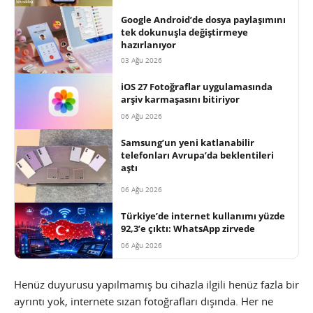
Google Android’de dosya paylaşımını
tek dokunuşla değiştirmeye
hazırlanıyor
03 Ağu 2026
iOS 27 Fotoğraflar uygulamasında
arşiv karmaşasını bitiriyor
06 Ağu 2026
Samsung’un yeni katlanabilir
telefonları Avrupa’da beklentileri
aştı
06 Ağu 2026
Türkiye’de internet kullanımı yüzde
92,3’e çıktı: WhatsApp zirvede
06 Ağu 2026
Henüz duyurusu yapılmamış bu cihazla ilgili henüz fazla bir
ayrıntı yok, internete sızan fotoğrafları dışında. Her ne