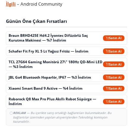
İlgili
– Android Community
Günün Öne Çıkan Fırsatları
Braun BRHD425E Hd4.2 İyontec Difüzörlü Saç
Satın Al
Kurutma Makinesi — %7 İndirim
Schafer Fit Fry XL 5 Lt Yağsız Fritöz — İndirim
Satın Al
TCL 27G64 Gaming Monitörü 27\" 180Hz QD-Mini LED
Satın Al
— %3 İndirim
JBL Go4 Bluetooth Hoparlör, IP67 — %3 İndirim
Satın Al
Xiaomi Smart Band 9 Active — %4 İndirim
Satın Al
Roborock Q8 Max Pro Plus Akıllı Robot Süpürge —
Satın Al
İndirim
REKLAM
— Bu içerikte satış ortaklığı bağlantıları bulunmaktadır. Bu
bağlantılar üzerinden yapılan alışverişlerden Teknoblog komisyon
kazanabilir.