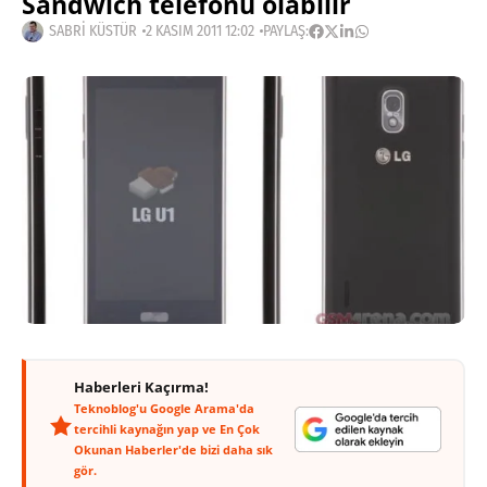
Sandwich telefonu olabilir
SABRI KÜSTÜR
2 KASIM 2011 12:02
PAYLAŞ:
Haberleri Kaçırma!
Teknoblog'u Google Arama'da
tercihli kaynağın yap ve En Çok
Okunan Haberler'de bizi daha sık
gör.