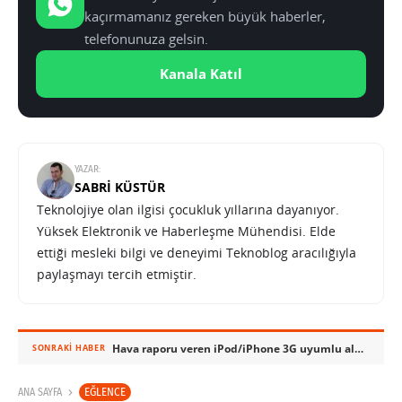
kaçırmamanız gereken büyük haberler,
telefonunuza gelsin.
Kanala Katıl
YAZAR:
SABRI KÜSTÜR
Teknolojiye olan ilgisi çocukluk yıllarına dayanıyor.
Yüksek Elektronik ve Haberleşme Mühendisi. Elde
ettiği mesleki bilgi ve deneyimi Teknoblog aracılığıyla
paylaşmayı tercih etmiştir.
Hava raporu veren iPod/iPhone 3G uyumlu alarmlı saat: iLuv iMM183
SONRAKI HABER
EĞLENCE
ANA SAYFA