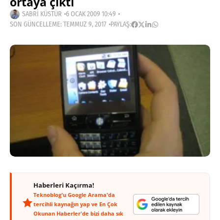
ortaya çıktı
SABRI KÜSTÜR
6 OCAK 2009 10:49
SON GÜNCELLEME: TEMMUZ 9, 2017
PAYLAŞ:
Haberleri Kaçırma!
Teknoblog'u Google Arama'da
tercihli kaynağın yap ve En Çok
Okunan Haberler'de bizi daha sık