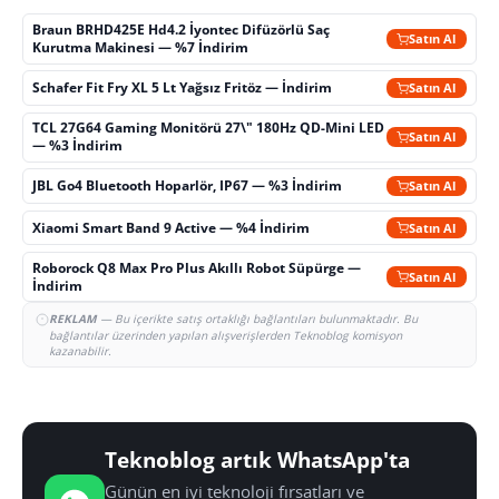
Braun BRHD425E Hd4.2 İyontec Difüzörlü Saç
Satın Al
Kurutma Makinesi — %7 İndirim
Schafer Fit Fry XL 5 Lt Yağsız Fritöz — İndirim
Satın Al
TCL 27G64 Gaming Monitörü 27\" 180Hz QD-Mini LED
Satın Al
— %3 İndirim
JBL Go4 Bluetooth Hoparlör, IP67 — %3 İndirim
Satın Al
Xiaomi Smart Band 9 Active — %4 İndirim
Satın Al
Roborock Q8 Max Pro Plus Akıllı Robot Süpürge —
Satın Al
İndirim
REKLAM
— Bu içerikte satış ortaklığı bağlantıları bulunmaktadır. Bu
bağlantılar üzerinden yapılan alışverişlerden Teknoblog komisyon
kazanabilir.
Teknoblog artık WhatsApp'ta
Günün en iyi teknoloji fırsatları ve