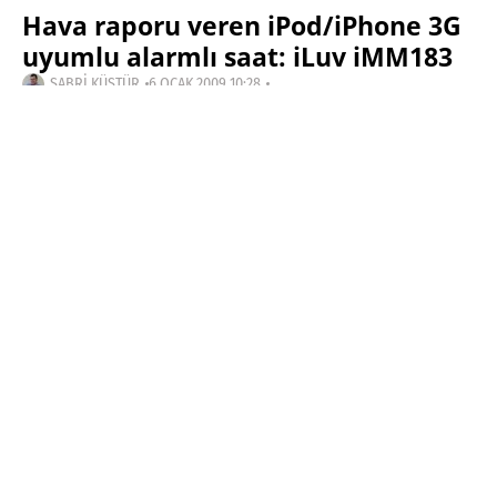
Hava raporu veren iPod/iPhone 3G
uyumlu alarmlı saat: iLuv iMM183
SABRI KÜSTÜR
6 OCAK 2009 10:28
SON GÜNCELLEME: KASIM 5, 2023
PAYLAŞ:
Haberleri Kaçırma!
Teknoblog'u Google Arama'da
tercihli kaynağın yap ve En Çok
Okunan Haberler'de bizi daha sık
gör.
iPod ve iPhone için
üretilmiş
aksesuarların haddi
hesabı yok. En son
çıkan aksesuarlardan
bir tanesi günlük hava