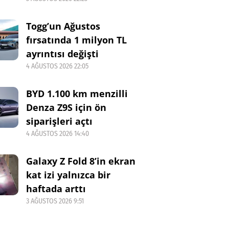
Togg’un Ağustos
fırsatında 1 milyon TL
ayrıntısı değişti
4 AĞUSTOS 2026 22:05
BYD 1.100 km menzilli
Denza Z9S için ön
siparişleri açtı
4 AĞUSTOS 2026 14:40
Galaxy Z Fold 8’in ekran
kat izi yalnızca bir
haftada arttı
3 AĞUSTOS 2026 9:51