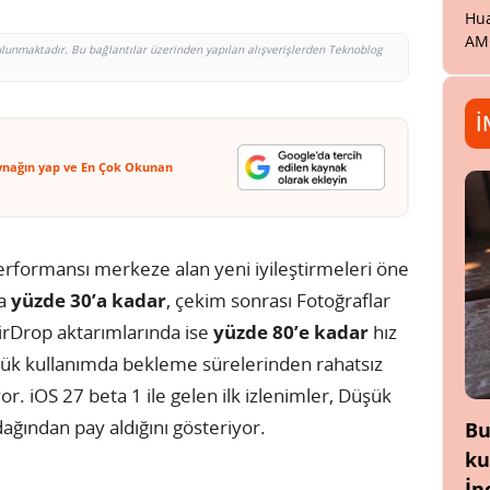
Hua
AM
bulunmaktadır. Bu bağlantılar üzerinden yapılan alışverişlerden Teknoblog
İ
ynağın yap ve En Çok Okunan
erformansı merkeze alan yeni iyileştirmeleri öne
da
yüzde 30’a kadar
, çekim sonrası Fotoğraflar
AirDrop aktarımlarında ise
yüzde 80’e kadar
hız
günlük kullanımda bekleme sürelerinden rahatsız
iyor. iOS 27 beta 1 ile gelen ilk izlenimler, Düşük
ğından pay aldığını gösteriyor.
Bu
ku
İn