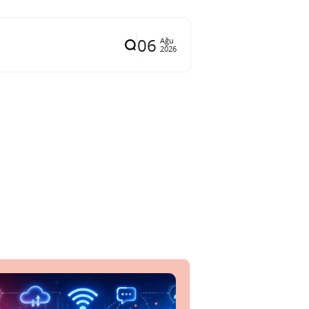
06
Ağu
2026