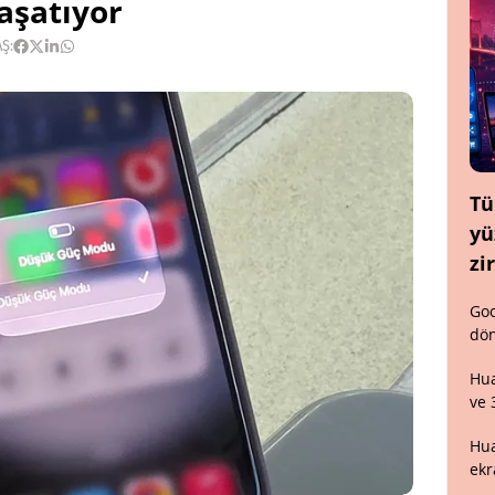
aşatıyor
Ş:
Tü
yü
zi
Goo
dön
Hua
ve 
Hua
ekr