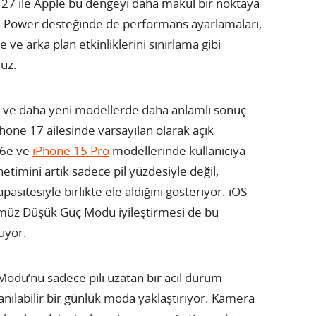
 27 ile Apple bu dengeyi daha makul bir noktaya
ve Power desteğinde de performans ayarlamaları,
 ve arka plan etkinliklerini sınırlama gibi
ruz.
ve daha yeni modellerde daha anlamlı sonuç
Phone 17 ailesinde varsayılan olarak açık
16e ve
iPhone 15 Pro
modellerinde kullanıcıya
etimini artık sadece pil yüzdesiyle değil,
pasitesiyle birlikte ele aldığını gösteriyor. iOS
müz Düşük Güç Modu iyileştirmesi de bu
ruyor.
Modu’nu sadece pili uzatan bir acil durum
nılabilir bir günlük moda yaklaştırıyor. Kamera