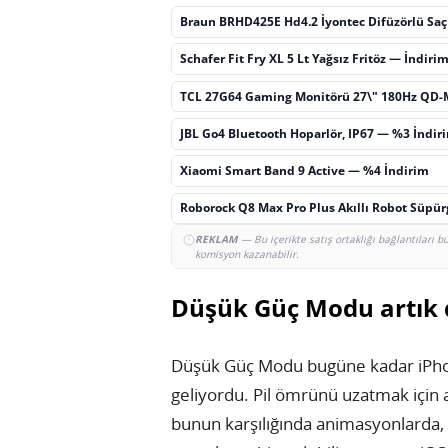
Braun BRHD425E Hd4.2 İyontec Difüzörlü Sa
Schafer Fit Fry XL 5 Lt Yağsız Fritöz — İndiri
TCL 27G64 Gaming Monitörü 27\" 180Hz QD-
JBL Go4 Bluetooth Hoparlör, IP67 — %3 İndir
Xiaomi Smart Band 9 Active — %4 İndirim
Roborock Q8 Max Pro Plus Akıllı Robot Süpü
REKLAM
— Bu içerikte satış ortaklığı bağlantıları 
komisyon kazanabilir.
Düşük Güç Modu artık 
Düşük Güç Modu bugüne kadar iPhone 
geliyordu. Pil ömrünü uzatmak için a
bunun karşılığında animasyonlarda,