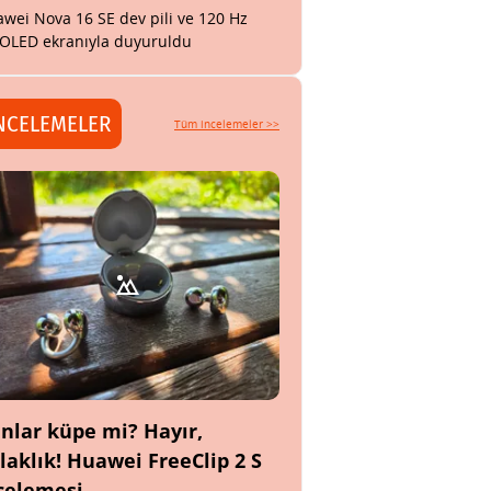
wei Nova 16 SE dev pili ve 120 Hz
OLED ekranıyla duyuruldu
NCELEMELER
Tüm incelemeler >>
nlar küpe mi? Hayır,
laklık! Huawei FreeClip 2 S
celemesi