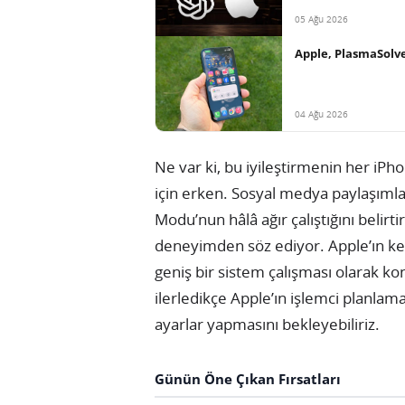
05 Ağu 2026
Apple, PlasmaSolve
04 Ağu 2026
Ne var ki, bu iyileştirmenin her iP
için erken. Sosyal medya paylaşımlar
Modu’nun hâlâ ağır çalıştığını belirt
deneyimden söz ediyor. Apple’ın ken
geniş bir sistem çalışması olarak k
ilerledikçe Apple’ın işlemci planlama
ayarlar yapmasını bekleyebiliriz.
Günün Öne Çıkan Fırsatları