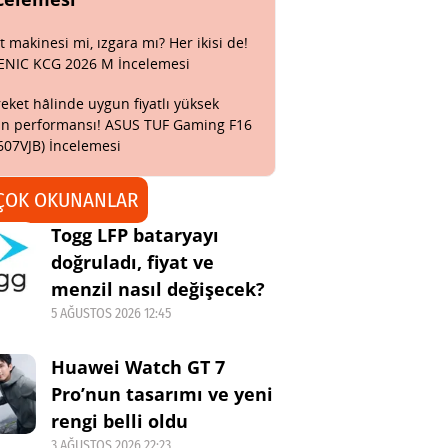
t makinesi mi, ızgara mı? Her ikisi de!
ENIC KCG 2026 M İncelemesi
eket hâlinde uygun fiyatlı yüksek
n performansı! ASUS TUF Gaming F16
607VJB) İncelemesi
ÇOK OKUNANLAR
Togg LFP bataryayı
doğruladı, fiyat ve
menzil nasıl değişecek?
5 AĞUSTOS 2026 12:45
Huawei Watch GT 7
Pro’nun tasarımı ve yeni
rengi belli oldu
3 AĞUSTOS 2026 22:23