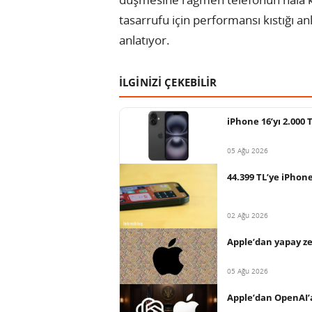
tasarrufu için performansı kıstığı an
anlatıyor.
İLGİNİZİ ÇEKEBİLİR
iPhone 16’yı 2.000
05 Ağu 2026
44.399 TL’ye iPhon
02 Ağu 2026
Apple’dan yapay ze
05 Ağu 2026
Apple’dan OpenAI’a 