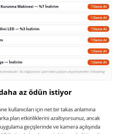
ç Kurutma Makinesi — %7 İndirim
Satın Al
m
Satın Al
Mini LED — %3 İndirim
Satın Al
im
Satın Al
Satın Al
rge — İndirim
Satın Al
bulunmaktadır. Bu bağlantılar üzerinden yapılan alışverişlerden Teknoblog
daha az ödün istiyor
kullanıcıları için net bir takas anlamına
rka plan etkinliklerini azaltıyorsunuz, ancak
 uygulama geçişlerinde ve kamera açılışında