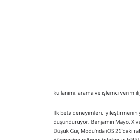
kullanımı, arama ve işlemci verimliliğ
İlk beta deneyimleri, iyileştirmenin y
düşündürüyor. Benjamin Mayo, X ve 
Düşük Güç Modu’nda iOS 26’daki rahat
düşmesine rağmen telefonun hâlâ kulla