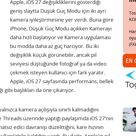
Apple, iOS 27 değişikliklerini gösterdiği
geniş slaytta Düşük Güç Modu için iki ayrı
Tos
kamera iyileştirmesine yer verdi. Buna göre
KO
iPhone, Düşük Güç Modu açıkken Kamerayı
Har
daha hızlı başlatıyor ve Kamera uygulaması
oyu
(FX
bu modda daha az güç harcıyor. Bu iki
değişiklik küçük görünebilir, ancak pil
EN 
seviyesi düştüğünde fotoğraf ya da video
çekmek isteyen kullanıcı için fark yaratır.
Apple, iOS 27 sayfasında performans, bellek
i gibi başlıkları da öne çıkarıyor.
alnızca kamera açılışıyla sınırlı kalmadığını
Threads üzerinde yaptığı paylaşımda iOS 27’nin
sız edici davranışı düzelttiğini, kare hızının
nılabilir kaldığını yazdı. Bu ifade, Apple’ın pil