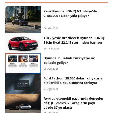
Yeni Hyundai IONIQ 6 Türkiye’de
2.483.000 TL’den yola çıkıyor
06 Ağu 2026
Türkiye’de üretilecek Hyundai IONIQ
3 için fiyat 22.245 sterlinden başlıyor
29 Tem 2026
Hyundai Bluelink Türkiye’ye üç
paketle geliyor
06 Ağu 2026
Ford Fathom 28.350 dolarlık fiyatıyla
elektrikli pickup sınırını zorluyor
07 Ağu 2026
Avrupa otomobil pazarında dengeler
değişti, elektrikli araçların payı
yüzde 37’ye ulaştı
05 Ağu 2026