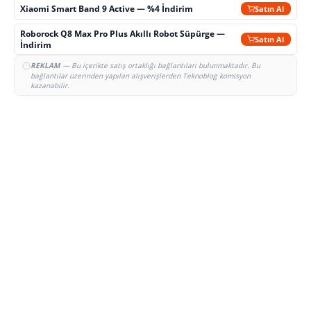
Xiaomi Smart Band 9 Active — %4 İndirim
Satın Al
Roborock Q8 Max Pro Plus Akıllı Robot Süpürge —
Satın Al
İndirim
REKLAM
— Bu içerikte satış ortaklığı bağlantıları bulunmaktadır. Bu
bağlantılar üzerinden yapılan alışverişlerden Teknoblog komisyon
kazanabilir.