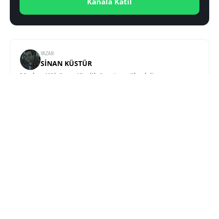
Kanala Katıl
YAZAR:
SINAN KÜSTÜR
Medya, Kültür ve Kimlik üzerine yüksek lisans yaptı.
Teknolojiye olan ilgisini ve eğitiminin sunduğu
donanımı Teknoblog çatısı altında sunuyor.
Teknoblog - Teknoloji Haberleri ve Dijital Yaşam Rehberi © 2026
Künye
İletişim
Reklam
Gizlilik Sözleşmesi
Telif Bildirimi