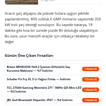
Aracın şarj altyapısı da yüksek hızlara uygun şekilde
yapılandırılmış. 800 voltluk E-GMP mimarisi sayesinde 350
kW hızlı şarj desteği sunuluyor. Bu sayede batarya, 18
dakika gibi kısa bir sürede yüzde 80 doluluğa ulaşabiliyor.
Bu süre, uzun menzilli araçlar için oldukça rekabetçi bir
değer.
Günün Öne Çıkan Fırsatları
Braun BRHD425E Hd4.2 İyontec Difüzörlü Saç
Satın Al
Kurutma Makinesi — %7 İndirim
Schafer Fit Fry XL 5 Lt Yağsız Fritöz — İndirim
Satın Al
TCL 27G64 Gaming Monitörü 27\" 180Hz QD-Mini LED
Satın Al
— %3 İndirim
JBL Go4 Bluetooth Hoparlör, IP67 — %3 İndirim
Satın Al