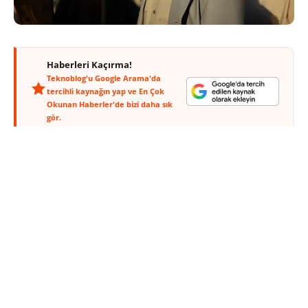
Haberleri Kaçırma!
Teknoblog'u Google Arama'da
tercihli kaynağın yap ve En Çok
Okunan Haberler'de bizi daha sık
gör.
İyi bir kulaklık, günümüzde tüketiciler için gerçekten sahip
olunması gereken bir teknolojik cihaz haline geldi. İster iş
ister eğlence için olsun, kulaklıklar günümüzde önemli bir
rol oynuyor. FreeBuds ve FreeLace Serileri ile gördüğü
ilginin ardından Huawei, ilk kulak üstü kulaklık modeli olan
Huawei FreeBuds Studio ile
geçtiğimiz ekim ayında
tüketicilerin karşısına çıkmıştı. Bu kulaklıklar Türkiye’de de
satılmaya başlandı.