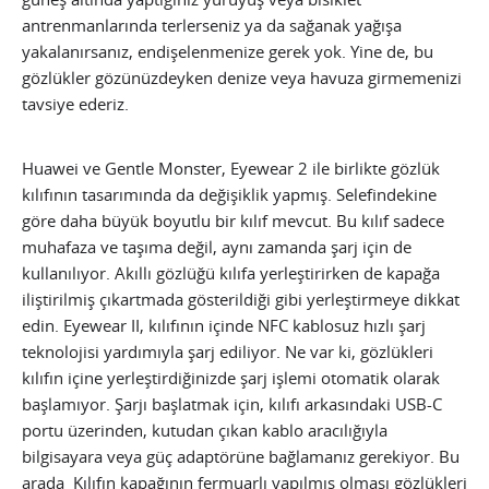
antrenmanlarında terlerseniz ya da sağanak yağışa
yakalanırsanız, endişelenmenize gerek yok. Yine de, bu
gözlükler gözünüzdeyken denize veya havuza girmemenizi
tavsiye ederiz.
Huawei ve Gentle Monster, Eyewear 2 ile birlikte gözlük
kılıfının tasarımında da değişiklik yapmış. Selefindekine
göre daha büyük boyutlu bir kılıf mevcut. Bu kılıf sadece
muhafaza ve taşıma değil, aynı zamanda şarj için de
kullanılıyor. Akıllı gözlüğü kılıfa yerleştirirken de kapağa
iliştirilmiş çıkartmada gösterildiği gibi yerleştirmeye dikkat
edin. Eyewear II, kılıfının içinde NFC kablosuz hızlı şarj
teknolojisi yardımıyla şarj ediliyor. Ne var ki, gözlükleri
kılıfın içine yerleştirdiğinizde şarj işlemi otomatik olarak
başlamıyor. Şarjı başlatmak için, kılıfı arkasındaki USB-C
portu üzerinden, kutudan çıkan kablo aracılığıyla
bilgisayara veya güç adaptörüne bağlamanız gerekiyor. Bu
arada Kılıfın kapağının fermuarlı yapılmış olması gözlükleri