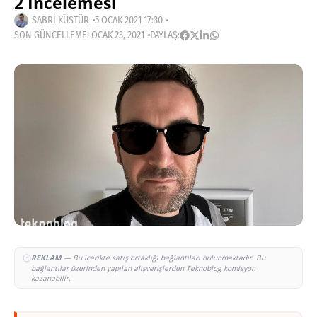
2 İncelemesi
SABRI KÜSTÜR
5 OCAK 2021 17:30
SON GÜNCELLEME: OCAK 23, 2021
PAYLAŞ:
REKLAM
— Bu içerikte satış ortaklığı bağlantıları bulunmaktadır. Bu
bağlantılar üzerinden yapılan alışverişlerden Teknoblog komisyon
kazanabilir.