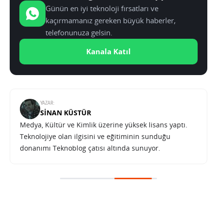
Günün en iyi teknoloji fırsatları ve
kaçırmamanız gereken büyük haberler,
telefonunuza gelsin.
Kanala Katıl
YAZAR:
SINAN KÜSTÜR
Medya, Kültür ve Kimlik üzerine yüksek lisans yaptı.
Teknolojiye olan ilgisini ve eğitiminin sunduğu
donanımı Teknoblog çatısı altında sunuyor.
Black Shark 6’nın prototipi ikinci el ürün platformunda satılıyor
SONRAKI HABER
TEKNOLOJI
ANA SAYFA