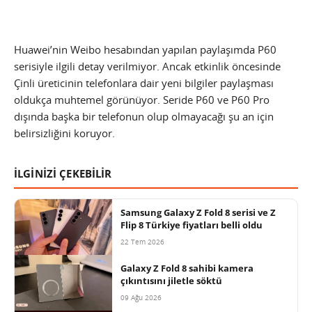
Huawei’nin Weibo hesabından yapılan paylaşımda P60
serisiyle ilgili detay verilmiyor. Ancak etkinlik öncesinde
Çinli üreticinin telefonlara dair yeni bilgiler paylaşması
oldukça muhtemel görünüyor. Seride P60 ve P60 Pro
dışında başka bir telefonun olup olmayacağı şu an için
belirsizliğini koruyor.
İLGİNİZİ ÇEKEBİLİR
Samsung Galaxy Z Fold 8 serisi ve Z
Flip 8 Türkiye fiyatları belli oldu
22 Tem 2026
Galaxy Z Fold 8 sahibi kamera
çıkıntısını jiletle söktü
09 Ağu 2026