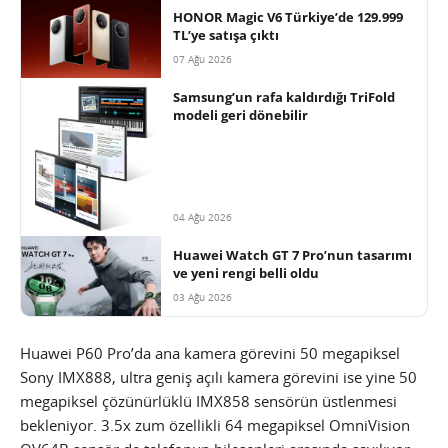
HONOR Magic V6 Türkiye’de 129.999
TL’ye satışa çıktı
07 Ağu 2026
Samsung’un rafa kaldırdığı TriFold
modeli geri dönebilir
04 Ağu 2026
Huawei Watch GT 7 Pro’nun tasarımı
ve yeni rengi belli oldu
03 Ağu 2026
Huawei P60 Pro’da ana kamera görevini 50 megapiksel
Sony IMX888, ultra geniş açılı kamera görevini ise yine 50
megapiksel çözünürlüklü IMX858 sensörün üstlenmesi
bekleniyor. 3.5x zum özellikli 64 megapiksel OmniVision