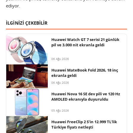
ediyor.
İLGİNİZİ ÇEKEBİLİR
Huawei Watch GT 7 serisi 21 günlük
pil ve 3.000 nit ekranla geldi
06 Ağu 2026
Huawei MateBook Fold 2026, 18 inç
ekranla geldi
06 Ağu 2026
Huawei Nova 16 SE dev pili ve 120 Hz
AMOLED ekranıyla duyuruldu
05 Ağu 2026
Huawei FreeClip 2 S’in 12.999 TL’lik
Türkiye fiyatı netleşti