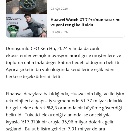
03 Ağu 2026
Huawei Watch GT 7 Pro’nun tasarımı
ve yeni rengi belli oldu
03 Ağu 2026
Dönüşümlü CEO Ken Hu, 2024 yılında da canlı
ekosistemler ve açık inovasyon aracılığı ile müşterilere ve
topluma daha fazla değer katma hedefi olduğunu belirtti.
Ayrıca şirketin bu yolculuğunda kendilerine eşlik eden
herkese teşekkürlerini iletti.
Finansal detaylara bakıldığında, Huawei’nin bilgi ve iletişim
teknolojileri altyapısı iş segmentinde 51,77 milyar dolarlık
bir gelir elde ederek %2,3 oranında bir büyüme gösterdiği
belirtildi. Tüketici elektroniği alanında ise önceki yıla
kıyasla %17,3’lük bir artışla 35,96 milyar dolarlık gelir
sağlandı. Bulut bilişim gelirleri 7,91 milyar dolara