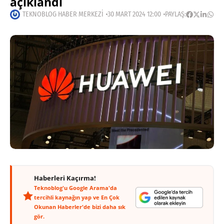
açıklandı
TEKNOBLOG HABER MERKEZI
30 MART 2024 12:00
PAYLAŞ:
Haberleri Kaçırma!
Teknoblog'u Google Arama'da
tercihli kaynağın yap ve En Çok
Okunan Haberler'de bizi daha sık
gör.