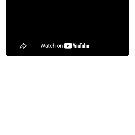
REKLAM
— Bu içerikte satış ortaklığı bağlantıları bulunmaktadır. Bu
bağlantılar üzerinden yapılan alışverişlerden Teknoblog komisyon
kazanabilir.
Haberleri Kaçırma!
Teknoblog'u Google Arama'da
tercihli kaynağın yap ve En Çok
Okunan Haberler'de bizi daha sık
gör.