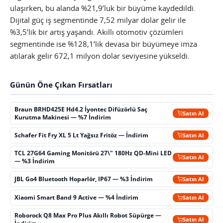
ulaşırken, bu alanda %21,9’luk bir büyüme kaydedildi.
Dijital güç iş segmentinde 7,52 milyar dolar gelir ile
%3,5’lik bir artış yaşandı. Akıllı otomotiv çözümleri
segmentinde ise %128,1’lik devasa bir büyümeye imza
atılarak gelir 672,1 milyon dolar seviyesine yükseldi.
Günün Öne Çıkan Fırsatları
Braun BRHD425E Hd4.2 İyontec Difüzörlü Saç
Satın Al
Kurutma Makinesi — %7 İndirim
Schafer Fit Fry XL 5 Lt Yağsız Fritöz — İndirim
Satın Al
TCL 27G64 Gaming Monitörü 27\" 180Hz QD-Mini LED
Satın Al
— %3 İndirim
JBL Go4 Bluetooth Hoparlör, IP67 — %3 İndirim
Satın Al
Xiaomi Smart Band 9 Active — %4 İndirim
Satın Al
Roborock Q8 Max Pro Plus Akıllı Robot Süpürge —
Satın Al