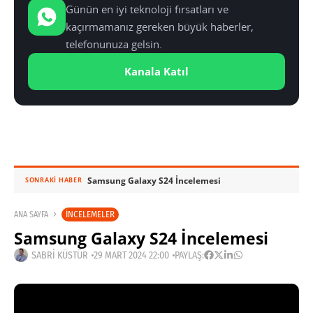
Günün en iyi teknoloji fırsatları ve
kaçırmamanız gereken büyük haberler,
telefonunuza gelsin.
Kanala Katıl
Samsung Galaxy S24 İncelemesi
SONRAKI HABER
İNCELEMELER
ANA SAYFA
Samsung Galaxy S24 İncelemesi
SABRI KÜSTÜR
29 MART 2024 22:00
PAYLAŞ: