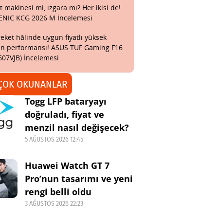
t makinesi mi, ızgara mı? Her ikisi de!
ENIC KCG 2026 M İncelemesi
eket hâlinde uygun fiyatlı yüksek
n performansı! ASUS TUF Gaming F16
607VJB) İncelemesi
ÇOK OKUNANLAR
Togg LFP bataryayı
doğruladı, fiyat ve
menzil nasıl değişecek?
5 AĞUSTOS 2026 12:45
Huawei Watch GT 7
Pro’nun tasarımı ve yeni
rengi belli oldu
3 AĞUSTOS 2026 22:23