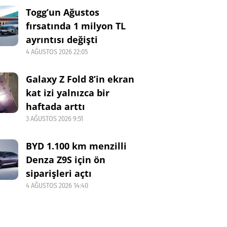
Togg’un Ağustos
fırsatında 1 milyon TL
ayrıntısı değişti
4 AĞUSTOS 2026 22:05
Galaxy Z Fold 8’in ekran
kat izi yalnızca bir
haftada arttı
3 AĞUSTOS 2026 9:51
BYD 1.100 km menzilli
Denza Z9S için ön
siparişleri açtı
4 AĞUSTOS 2026 14:40