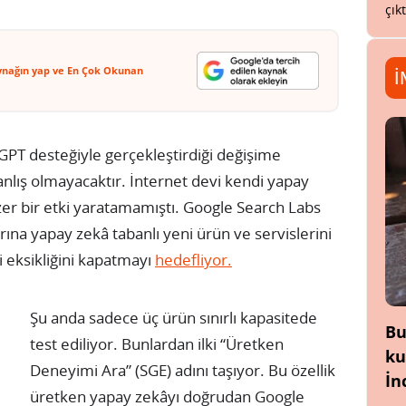
çık
ynağın yap ve En Çok Okunan
İ
tGPT desteğiyle gerçekleştirdiği değişime
anlış olmayacaktır. İnternet devi kendi yapay
er bir etki yaratamamıştı. Google Search Labs
arına yapay zekâ tabanlı yeni ürün ve servislerini
eksikliğini kapatmayı
hedefliyor.
Şu anda sadece üç ürün sınırlı kapasitede
Bu
test ediliyor. Bunlardan ilki “Üretken
ku
Deneyimi Ara” (SGE) adını taşıyor. Bu özellik
İn
üretken yapay zekâyı doğrudan Google