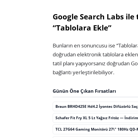
Google Search Labs ile t
“Tablolara Ekle”
Bunların en sonuncusu ise “Tablolara
doğrudan elektronik tablolara eklene
tatil planı yapıyorsanız doğrudan 
bağlantı yerleştirilebiliyor.
Günün Öne Çıkan Fırsatları
Braun BRHD425E Hd4.2 İyontec Difüzörlü Sa
Schafer Fit Fry XL 5 Lt Yağsız Fritöz — İndiri
TCL 27G64 Gaming Monitörü 27\" 180Hz QD-