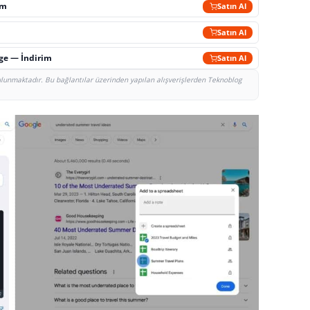
im
Satın Al
Satın Al
rge — İndirim
Satın Al
bulunmaktadır. Bu bağlantılar üzerinden yapılan alışverişlerden Teknoblog