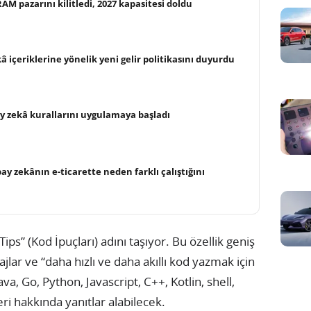
AM pazarını kilitledi, 2027 kapasitesi doldu
 içeriklerine yönelik yeni gelir politikasını duyurdu
ay zekâ kurallarını uygulamaya başladı
pay zekânın e-ticarette neden farklı çalıştığını
ips” (Kod İpuçları) adını taşıyor. Bu özellik geniş
jlar ve “daha hızlı ve daha akıllı kod yazmak için
ava, Go, Python, Javascript, C++, Kotlin, shell,
ri hakkında yanıtlar alabilecek.