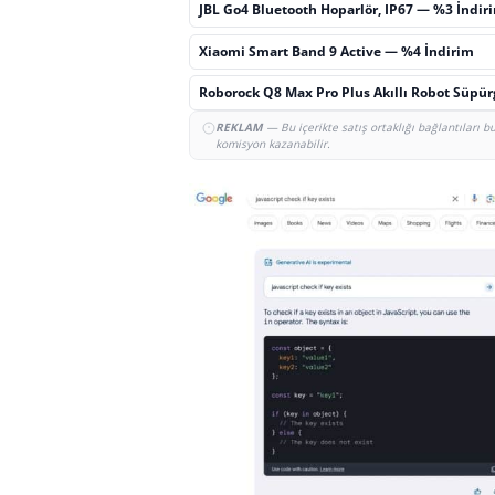
JBL Go4 Bluetooth Hoparlör, IP67 — %3 İndir
Xiaomi Smart Band 9 Active — %4 İndirim
Roborock Q8 Max Pro Plus Akıllı Robot Süpü
REKLAM
— Bu içerikte satış ortaklığı bağlantıları 
komisyon kazanabilir.