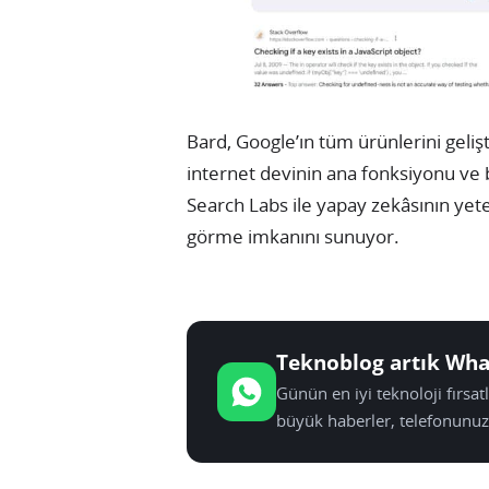
Bard, Google’ın tüm ürünlerini geli
internet devinin ana fonksiyonu ve bi
Search Labs ile yapay zekâsının yete
görme imkanını sunuyor.
Teknoblog artık Wha
Günün en iyi teknoloji fırsa
büyük haberler, telefonunuz