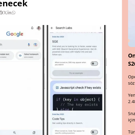
nenecek
On
S2
Ope
söz
Yen
2.4
Sna
içi
Tür