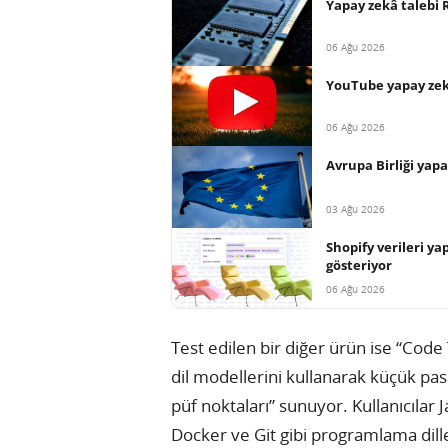
Yapay zekâ talebi R
06 Ağu 2026
YouTube yapay zekâ
06 Ağu 2026
Avrupa Birliği yap
03 Ağu 2026
Shopify verileri ya
gösteriyor
06 Ağu 2026
Test edilen bir diğer ürün ise “Code T
dil modellerini kullanarak küçük pasa
püf noktaları” sunuyor. Kullanıcılar J
Docker ve Git gibi programlama dille