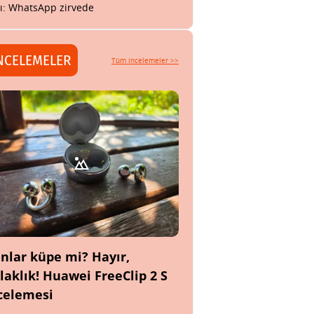
tı: WhatsApp zirvede
NCELEMELER
Tüm incelemeler >>
nlar küpe mi? Hayır,
laklık! Huawei FreeClip 2 S
celemesi