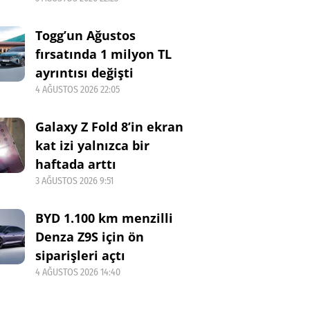
Togg’un Ağustos
fırsatında 1 milyon TL
ayrıntısı değişti
4 AĞUSTOS 2026 22:05
Galaxy Z Fold 8’in ekran
kat izi yalnızca bir
haftada arttı
3 AĞUSTOS 2026 9:51
BYD 1.100 km menzilli
Denza Z9S için ön
siparişleri açtı
4 AĞUSTOS 2026 14:40