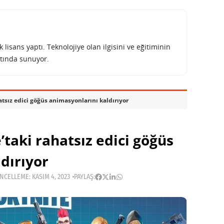
lisans yaptı. Teknolojiye olan ilgisini ve eğitiminin
tında sunuyor.
atsız edici göğüs animasyonlarını kaldırıyor
’taki rahatsız edici göğüs
dırıyor
CELLEME: KASIM 4, 2023
PAYLAŞ: