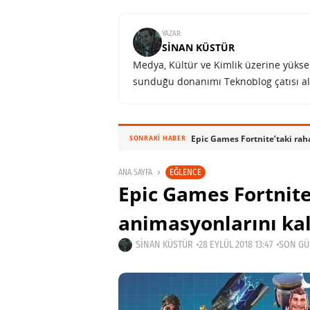
YAZAR:
SINAN KÜSTÜR
Medya, Kültür ve Kimlik üzerine yüksek 
sunduğu donanımı Teknoblog çatısı al
Epic Games Fortnite’taki rah
SONRAKI HABER
EĞLENCE
ANA SAYFA
Epic Games Fortnite
animasyonlarını kal
SINAN KÜSTÜR
28 EYLÜL 2018 13:47
SON GÜN