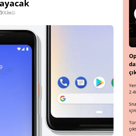
rayacak
Op
da
çı
Yen
2.4
Sna
içi
Tür
çık