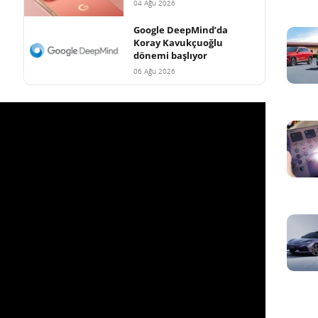
04 Ağu 2026
Google DeepMind’da
Koray Kavukçuoğlu
dönemi başlıyor
06 Ağu 2026