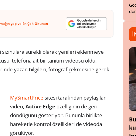
Goo
dön
ynağın yap ve En Çok Okunan
İ
ili sızıntılara sürekli olarak yenileri eklenmeye
usu, telefona ait bir tanıtım videosu oldu.
zerinde yazan bilgileri, fotoğraf çekmesine gerek
MySmartPrice
sitesi tarafından paylaşılan
video,
Active Edge
özelliğinin de geri
döndüğünü gösteriyor. Bununla birlikte
Bu
hareketle kontrol özellikleri de videoda
ku
görülüyor.
İn