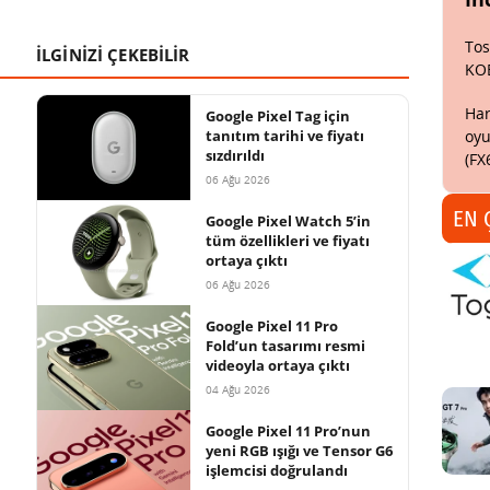
Tos
İLGİNİZİ ÇEKEBİLİR
KO
Har
Google Pixel Tag için
oyu
tanıtım tarihi ve fiyatı
sızdırıldı
(FX
06 Ağu 2026
EN 
Google Pixel Watch 5’in
tüm özellikleri ve fiyatı
ortaya çıktı
06 Ağu 2026
Google Pixel 11 Pro
Fold’un tasarımı resmi
videoyla ortaya çıktı
04 Ağu 2026
Google Pixel 11 Pro’nun
yeni RGB ışığı ve Tensor G6
işlemcisi doğrulandı