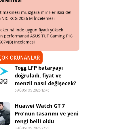
t makinesi mi, ızgara mı? Her ikisi de!
ENIC KCG 2026 M İncelemesi
eket hâlinde uygun fiyatlı yüksek
n performansı! ASUS TUF Gaming F16
607VJB) İncelemesi
ÇOK OKUNANLAR
Togg LFP bataryayı
doğruladı, fiyat ve
menzil nasıl değişecek?
5 AĞUSTOS 2026 12:45
Huawei Watch GT 7
Pro’nun tasarımı ve yeni
rengi belli oldu
3 AĞUSTOS 2026 22:23