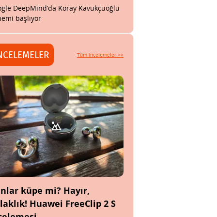
gle DeepMind’da Koray Kavukçuoğlu
emi başlıyor
NCELEMELER
Tüm incelemeler >>
nlar küpe mi? Hayır,
laklık! Huawei FreeClip 2 S
celemesi