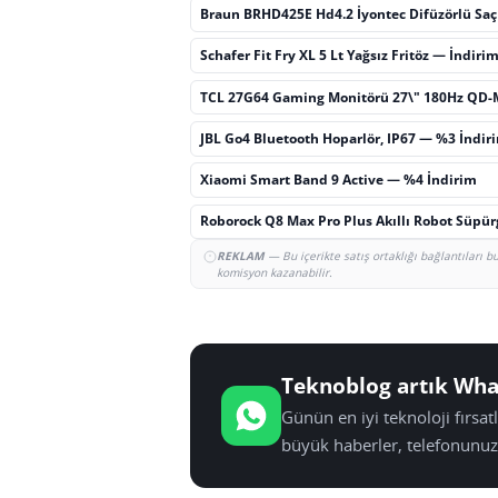
Braun BRHD425E Hd4.2 İyontec Difüzörlü Sa
Schafer Fit Fry XL 5 Lt Yağsız Fritöz — İndiri
TCL 27G64 Gaming Monitörü 27\" 180Hz QD-
JBL Go4 Bluetooth Hoparlör, IP67 — %3 İndir
Xiaomi Smart Band 9 Active — %4 İndirim
Roborock Q8 Max Pro Plus Akıllı Robot Süpü
REKLAM
— Bu içerikte satış ortaklığı bağlantıları 
komisyon kazanabilir.
Teknoblog artık Wha
Günün en iyi teknoloji fırsa
büyük haberler, telefonunuz