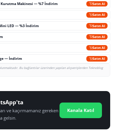
ç Kurutma Makinesi — %7 İndirim
Satın Al
m
Satın Al
Mini LED — %3 İndirim
Satın Al
im
Satın Al
Satın Al
rge — İndirim
Satın Al
bulunmaktadır. Bu bağlantılar üzerinden yapılan alışverişlerden Teknoblog
tsApp'ta
Kanala Katıl
tları ve kaçırmamanız gereken
a gelsin.