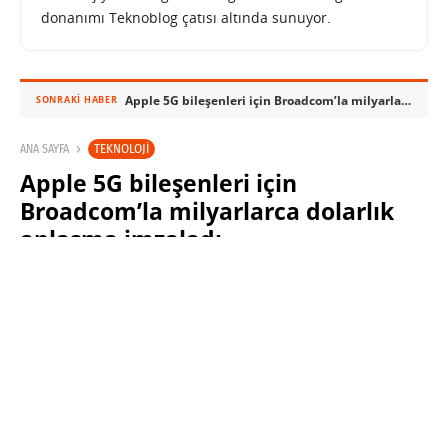
donanımı Teknoblog çatısı altında sunuyor.
Apple 5G bileşenleri için Broadcom’la milyarlarca dolarlık anlaşma imzaladı
SONRAKI HABER
TEKNOLOJI
ANA SAYFA
Apple 5G bileşenleri için
Broadcom’la milyarlarca dolarlık
anlaşma imzaladı
SINAN KÜSTÜR
24 MAYIS 2023 08:40
PAYLAŞ: