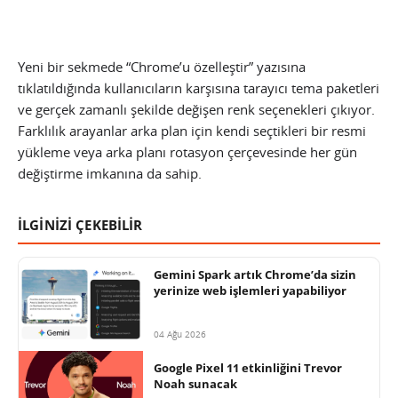
Yeni bir sekmede “Chrome’u özelleştir” yazısına
tıklatıldığında kullanıcıların karşısına tarayıcı tema paketleri
ve gerçek zamanlı şekilde değişen renk seçenekleri çıkıyor.
Farklılık arayanlar arka plan için kendi seçtikleri bir resmi
yükleme veya arka planı rotasyon çerçevesinde her gün
değiştirme imkanına da sahip.
İLGİNİZİ ÇEKEBİLİR
Gemini Spark artık Chrome’da sizin
yerinize web işlemleri yapabiliyor
04 Ağu 2026
Google Pixel 11 etkinliğini Trevor
Noah sunacak