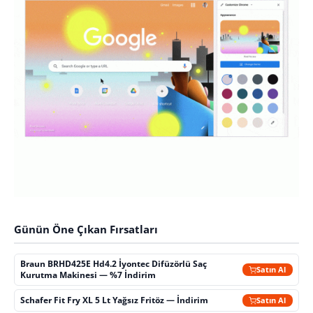
Günün Öne Çıkan Fırsatları
Braun BRHD425E Hd4.2 İyontec Difüzörlü Saç
Satın Al
Kurutma Makinesi — %7 İndirim
Schafer Fit Fry XL 5 Lt Yağsız Fritöz — İndirim
Satın Al