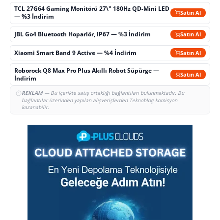
TCL 27G64 Gaming Monitörü 27\" 180Hz QD-Mini LED
Satın Al
— %3 İndirim
JBL Go4 Bluetooth Hoparlör, IP67 — %3 İndirim
Satın Al
Xiaomi Smart Band 9 Active — %4 İndirim
Satın Al
Roborock Q8 Max Pro Plus Akıllı Robot Süpürge —
Satın Al
İndirim
REKLAM
— Bu içerikte satış ortaklığı bağlantıları bulunmaktadır. Bu
bağlantılar üzerinden yapılan alışverişlerden Teknoblog komisyon
kazanabilir.