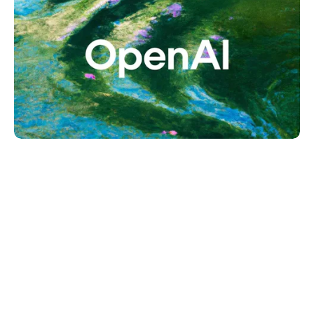
Haberleri Kaçırma!
Teknoblog'u Google Arama'da
tercihli kaynağın yap ve En Çok
Okunan Haberler'de bizi daha sık
gör.
OpenAI ile Getty Images arasında imzalanan yeni anlaşma,
ChatGPT ve OpenAI’ın arama ürünlerinde lisanslı görsel