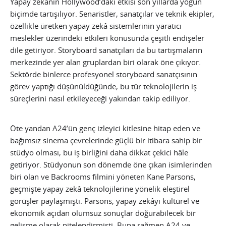
Yapay zekânın Hollywood’daki etkisi son yıllarda yoğun
biçimde tartışılıyor. Senaristler, sanatçılar ve teknik ekipler,
özellikle üretken yapay zekâ sistemlerinin yaratıcı
meslekler üzerindeki etkileri konusunda çeşitli endişeler
dile getiriyor. Storyboard sanatçıları da bu tartışmaların
merkezinde yer alan gruplardan biri olarak öne çıkıyor.
Sektörde binlerce profesyonel storyboard sanatçısının
görev yaptığı düşünüldüğünde, bu tür teknolojilerin iş
süreçlerini nasıl etkileyeceği yakından takip ediliyor.
Öte yandan A24’ün genç izleyici kitlesine hitap eden ve
bağımsız sinema çevrelerinde güçlü bir itibara sahip bir
stüdyo olması, bu iş birliğini daha dikkat çekici hâle
getiriyor. Stüdyonun son dönemde öne çıkan isimlerinden
biri olan ve Backrooms filmini yöneten Kane Parsons,
geçmişte yapay zekâ teknolojilerine yönelik eleştirel
görüşler paylaşmıştı. Parsons, yapay zekâyı kültürel ve
ekonomik açıdan olumsuz sonuçlar doğurabilecek bir
gelişme olarak nitelendirmişti. Buna rağmen A24 ve