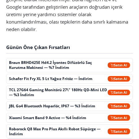
Google tarafından geliştirilen araçların doğrudan içerik
üretimi yerine yardımcı sistemler olarak
konumlandırılması, olası tepkilerin daha sınırlı kalmasına
neden olabilir.
Günün Öne Çıkan Fırsatları
Braun BRHD425E Hd4.2 İyontec Difüzörlü Saç
Satın Al
Kurutma Makinesi — %7 İndirim
Schafer Fit Fry XL 5 Lt Yağsız Fritöz — İndirim
Satın Al
TCL 27G64 Gaming Monitörü 27\" 180Hz QD-Mini LED
Satın Al
— %3 İndirim
JBL Go4 Bluetooth Hoparlör, IP67 — %3 İndirim
Satın Al
Xiaomi Smart Band 9 Active — %4 İndirim
Satın Al
Roborock Q8 Max Pro Plus Akıllı Robot Süpürge —
Satın Al
İndirim