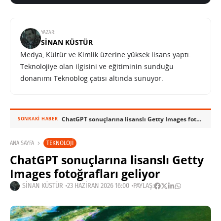
YAZAR:
SINAN KÜSTÜR
Medya, Kültür ve Kimlik üzerine yüksek lisans yaptı.
Teknolojiye olan ilgisini ve eğitiminin sunduğu
donanımı Teknoblog çatısı altında sunuyor.
ChatGPT sonuçlarına lisanslı Getty Images fotoğrafları geliyor
SONRAKI HABER
TEKNOLOJI
ANA SAYFA
ChatGPT sonuçlarına lisanslı Getty
Images fotoğrafları geliyor
SINAN KÜSTÜR
23 HAZIRAN 2026 16:00
PAYLAŞ: