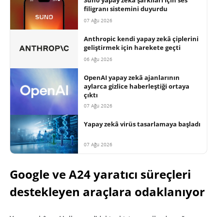
Suno yapay zekâ şarkıları için ses
filigranı sistemini duyurdu
07 Ağu 2026
Anthropic kendi yapay zekâ çiplerini
geliştirmek için harekete geçti
06 Ağu 2026
OpenAI yapay zekâ ajanlarının
aylarca gizlice haberleştiği ortaya
çıktı
07 Ağu 2026
Yapay zekâ virüs tasarlamaya başladı
07 Ağu 2026
Google ve A24 yaratıcı süreçleri
destekleyen araçlara odaklanıyor