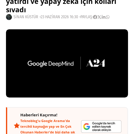
yatırdı ve yapay zekâ için kolları
sıvadı
SINAN KÜSTÜR
23 HAZIRAN 2026 16:30
PAYLAŞ:
Haberleri Kaçırma!
Teknoblog'u Google Arama'da
tercihli kaynağın yap ve En Çok
Okunan Haberler'de bizi daha sık