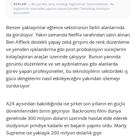
REKLAM
— Bu içerikte satış ortaklığı bağlantıları bulunmaktadır. Bu
bağlantılar üzerinden yapılan alışverişlerden Teknoblog komisyon
kazanabilir.
Benzer yaklaşımlar eğlence sektörünün farklı alanlarında
da görülüyor. Yakın zamanda Netflix tarafından satın alınan
Ben Affleck destekli yapay zekâ girişimi de renk düzenleme
ve yeniden ışıklandırma gibi post-prodüksiyon süreçlerini
kolaylaştıran araçlar üzerinde çalışıyor. Bunun yanında
görüntü düzenleme ve set aydınlatması gibi alanlarda
görev yapan profesyoneller, bu teknolojilerin sektördeki iş
gücü dengelerini nasıl etkileyeceğini yakından izlemeyi
sürdürüyor.
A24 açısından bakıldığında ise şirket son yılların en güçlü
dönemlerinden birini geçiriyor. Backrooms filmi dünya
genelinde 300 milyon doların üzerinde hasılat elde ederek
stüdyonun şimdiye kadarki en başarılı yapımı oldu. Marty
Supreme ise yaklaşık 200 milyon dolarlık gişe