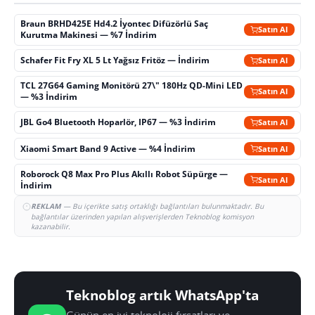
Braun BRHD425E Hd4.2 İyontec Difüzörlü Saç
Satın Al
Kurutma Makinesi — %7 İndirim
Schafer Fit Fry XL 5 Lt Yağsız Fritöz — İndirim
Satın Al
TCL 27G64 Gaming Monitörü 27\" 180Hz QD-Mini LED
Satın Al
— %3 İndirim
JBL Go4 Bluetooth Hoparlör, IP67 — %3 İndirim
Satın Al
Xiaomi Smart Band 9 Active — %4 İndirim
Satın Al
Roborock Q8 Max Pro Plus Akıllı Robot Süpürge —
Satın Al
İndirim
REKLAM
— Bu içerikte satış ortaklığı bağlantıları bulunmaktadır. Bu
bağlantılar üzerinden yapılan alışverişlerden Teknoblog komisyon
kazanabilir.
Teknoblog artık WhatsApp'ta