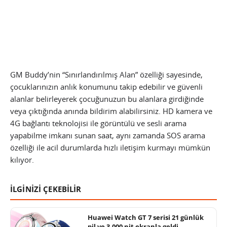
GM Buddy’nin “Sınırlandırılmış Alan” özelliği sayesinde,
çocuklarınızın anlık konumunu takip edebilir ve güvenli
alanlar belirleyerek çocuğunuzun bu alanlara girdiğinde
veya çıktığında anında bildirim alabilirsiniz. HD kamera ve
4G bağlantı teknolojisi ile görüntülü ve sesli arama
yapabilme imkanı sunan saat, aynı zamanda SOS arama
özelliği ile acil durumlarda hızlı iletişim kurmayı mümkün
kılıyor.
İLGİNİZİ ÇEKEBİLİR
Huawei Watch GT 7 serisi 21 günlük
pil ve 3.000 nit ekranla geldi