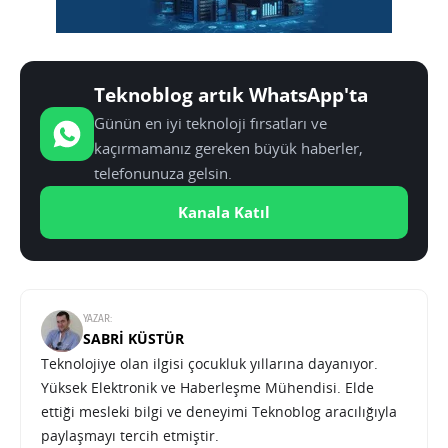
Teknoblog artık WhatsApp'ta
Günün en iyi teknoloji fırsatları ve
kaçırmamanız gereken büyük haberler,
telefonunuza gelsin.
Kanala Katıl
YAZAR:
SABRI KÜSTÜR
Teknolojiye olan ilgisi çocukluk yıllarına dayanıyor.
Yüksek Elektronik ve Haberleşme Mühendisi. Elde
ettiği mesleki bilgi ve deneyimi Teknoblog aracılığıyla
paylaşmayı tercih etmiştir.