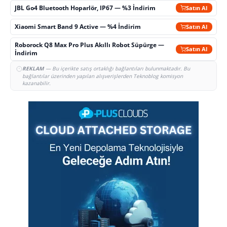
JBL Go4 Bluetooth Hoparlör, IP67 — %3 İndirim
Satın Al
Xiaomi Smart Band 9 Active — %4 İndirim
Satın Al
Roborock Q8 Max Pro Plus Akıllı Robot Süpürge —
Satın Al
İndirim
REKLAM
— Bu içerikte satış ortaklığı bağlantıları bulunmaktadır. Bu
bağlantılar üzerinden yapılan alışverişlerden Teknoblog komisyon
kazanabilir.