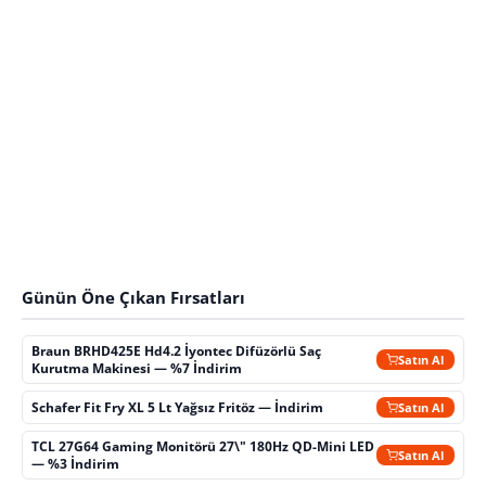
Günün Öne Çıkan Fırsatları
Braun BRHD425E Hd4.2 İyontec Difüzörlü Saç
Satın Al
Kurutma Makinesi — %7 İndirim
Schafer Fit Fry XL 5 Lt Yağsız Fritöz — İndirim
Satın Al
TCL 27G64 Gaming Monitörü 27\" 180Hz QD-Mini LED
Satın Al
— %3 İndirim