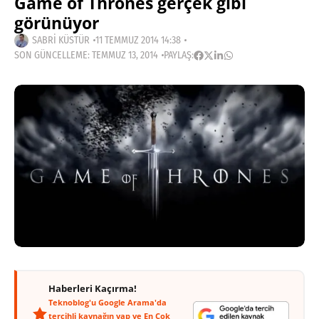
Game of Thrones gerçek gibi
görünüyor
SABRI KÜSTÜR
11 TEMMUZ 2014 14:38
SON GÜNCELLEME: TEMMUZ 13, 2014
PAYLAŞ:
Haberleri Kaçırma!
Teknoblog'u Google Arama'da
tercihli kaynağın yap ve En Çok