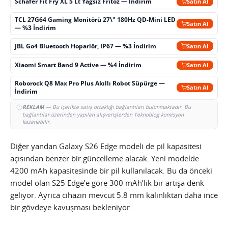
Schafer Fit Fry XL 5 Lt Yağsız Fritöz — İndirim
Satın Al
TCL 27G64 Gaming Monitörü 27\" 180Hz QD-Mini LED
Satın Al
— %3 İndirim
JBL Go4 Bluetooth Hoparlör, IP67 — %3 İndirim
Satın Al
Xiaomi Smart Band 9 Active — %4 İndirim
Satın Al
Roborock Q8 Max Pro Plus Akıllı Robot Süpürge —
Satın Al
İndirim
REKLAM
— Bu içerikte satış ortaklığı bağlantıları bulunmaktadır. Bu
bağlantılar üzerinden yapılan alışverişlerden Teknoblog komisyon
kazanabilir.
Diğer yandan Galaxy S26 Edge modeli de pil kapasitesi
açısından benzer bir güncelleme alacak. Yeni modelde
4200 mAh kapasitesinde bir pil kullanılacak. Bu da önceki
model olan S25 Edge’e göre 300 mAh’lik bir artışa denk
geliyor. Ayrıca cihazın mevcut 5.8 mm kalınlıktan daha ince
bir gövdeye kavuşması bekleniyor.