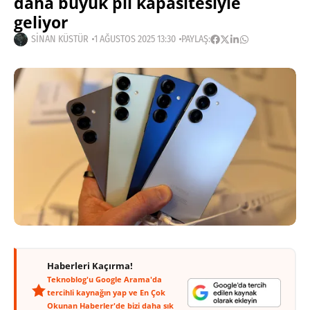
daha büyük pil kapasitesiyle
geliyor
SINAN KÜSTÜR
1 AĞUSTOS 2025 13:30
PAYLAŞ:
Haberleri Kaçırma!
Teknoblog'u Google Arama'da
tercihli kaynağın yap ve En Çok
Okunan Haberler'de bizi daha sık