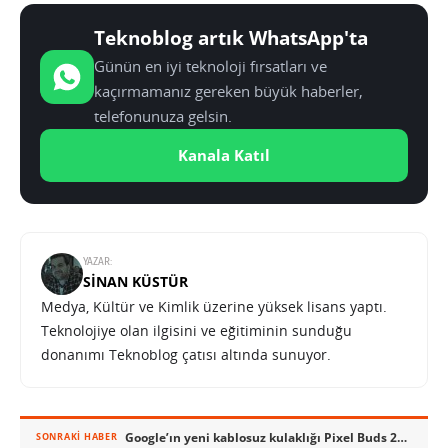
Teknoblog artık WhatsApp'ta
Günün en iyi teknoloji fırsatları ve
kaçırmamanız gereken büyük haberler,
telefonunuza gelsin.
Kanala Katıl
YAZAR:
SINAN KÜSTÜR
Medya, Kültür ve Kimlik üzerine yüksek lisans yaptı.
Teknolojiye olan ilgisini ve eğitiminin sunduğu
donanımı Teknoblog çatısı altında sunuyor.
Google’ın yeni kablosuz kulaklığı Pixel Buds 2a mor rengiyle görüldü
SONRAKI HABER