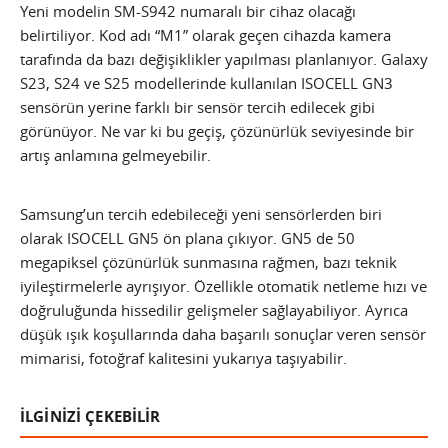
Yeni modelin SM-S942 numaralı bir cihaz olacağı
belirtiliyor. Kod adı “M1” olarak geçen cihazda kamera
tarafında da bazı değişiklikler yapılması planlanıyor. Galaxy
S23, S24 ve S25 modellerinde kullanılan ISOCELL GN3
sensörün yerine farklı bir sensör tercih edilecek gibi
görünüyor. Ne var ki bu geçiş, çözünürlük seviyesinde bir
artış anlamına gelmeyebilir.
Samsung’un tercih edebileceği yeni sensörlerden biri
olarak ISOCELL GN5 ön plana çıkıyor. GN5 de 50
megapiksel çözünürlük sunmasına rağmen, bazı teknik
iyileştirmelerle ayrışıyor. Özellikle otomatik netleme hızı ve
doğruluğunda hissedilir gelişmeler sağlayabiliyor. Ayrıca
düşük ışık koşullarında daha başarılı sonuçlar veren sensör
mimarisi, fotoğraf kalitesini yukarıya taşıyabilir.
İLGİNİZİ ÇEKEBİLİR