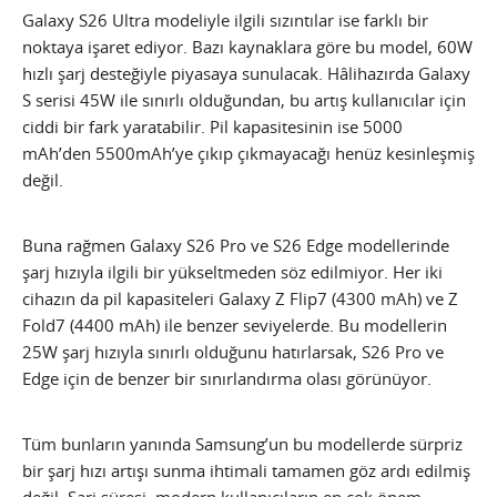
Galaxy S26 Ultra modeliyle ilgili sızıntılar ise farklı bir
noktaya işaret ediyor. Bazı kaynaklara göre bu model, 60W
hızlı şarj desteğiyle piyasaya sunulacak. Hâlihazırda Galaxy
S serisi 45W ile sınırlı olduğundan, bu artış kullanıcılar için
ciddi bir fark yaratabilir. Pil kapasitesinin ise 5000
mAh’den 5500mAh’ye çıkıp çıkmayacağı henüz kesinleşmiş
değil.
Buna rağmen Galaxy S26 Pro ve S26 Edge modellerinde
şarj hızıyla ilgili bir yükseltmeden söz edilmiyor. Her iki
cihazın da pil kapasiteleri Galaxy Z Flip7 (4300 mAh) ve Z
Fold7 (4400 mAh) ile benzer seviyelerde. Bu modellerin
25W şarj hızıyla sınırlı olduğunu hatırlarsak, S26 Pro ve
Edge için de benzer bir sınırlandırma olası görünüyor.
Tüm bunların yanında Samsung’un bu modellerde sürpriz
bir şarj hızı artışı sunma ihtimali tamamen göz ardı edilmiş
değil. Şarj süresi, modern kullanıcıların en çok önem