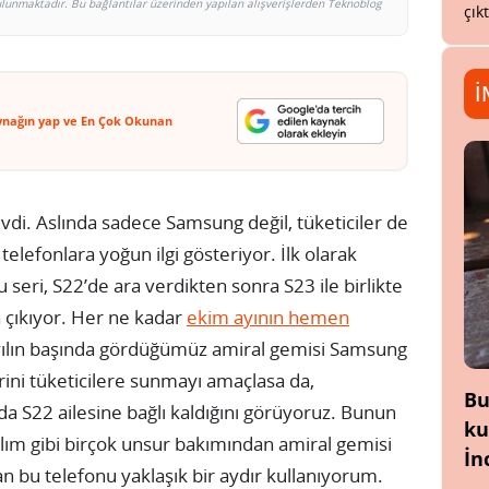
bulunmaktadır. Bu bağlantılar üzerinden yapılan alışverişlerden Teknoblog
çık
İ
ynağın yap ve En Çok Okunan
vdi. Aslında sadece Samsung değil, tüketiciler de
 telefonlara yoğun ilgi gösteriyor. İlk olarak
seri, S22’de ara verdikten sonra S23 ile birlikte
a çıkıyor. Her ne kadar
ekim ayının hemen
yılın başında gördüğümüz amiral gemisi Samsung
klerini tüketicilere sunmayı amaçlasa da,
Bu
da S22 ailesine bağlı kaldığını görüyoruz. Bunun
ku
ılım gibi birçok unsur bakımından amiral gemisi
İn
n bu telefonu yaklaşık bir aydır kullanıyorum.