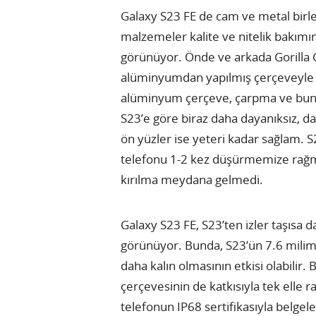
Galaxy S23 FE de cam ve metal birleş
malzemeler kalite ve nitelik bakımı
görünüyor. Önde ve arkada Gorilla G
alüminyumdan yapılmış çerçeveyle ka
alüminyum çerçeve, çarpma ve bunu
S23’e göre biraz daha dayanıksız, d
ön yüzler ise yeteri kadar sağlam. S2
telefonu 1-2 kez düşürmemize rağm
kırılma meydana gelmedi.
Galaxy S23 FE, S23’ten izler taşısa d
görünüyor. Bunda, S23’ün 7.6 milime
daha kalın olmasının etkisi olabilir.
çerçevesinin de katkısıyla tek elle 
telefonun IP68 sertifikasıyla belgele