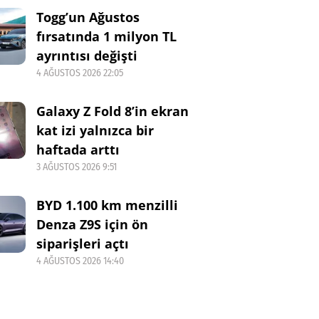
Togg’un Ağustos
fırsatında 1 milyon TL
ayrıntısı değişti
4 AĞUSTOS 2026 22:05
Galaxy Z Fold 8’in ekran
kat izi yalnızca bir
haftada arttı
3 AĞUSTOS 2026 9:51
BYD 1.100 km menzilli
Denza Z9S için ön
siparişleri açtı
4 AĞUSTOS 2026 14:40