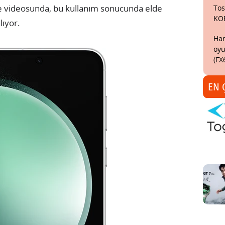
e videosunda, bu kullanım sonucunda elde
Tos
KO
lıyor.
Har
oyu
(FX
EN 