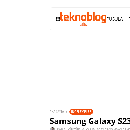
PUSULA
İNCELEMELER
ANA SAYFA
Samsung Galaxy S23
SABRI KÜSTÜR
9 KASIM 2023 23:30
PAYLAŞ: