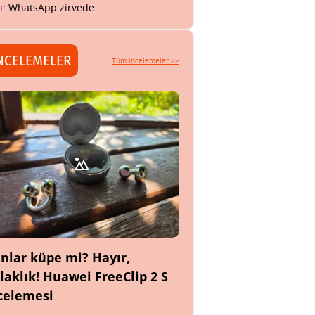
tı: WhatsApp zirvede
NCELEMELER
Tüm incelemeler >>
nlar küpe mi? Hayır,
laklık! Huawei FreeClip 2 S
celemesi