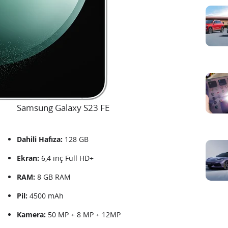
Samsung Galaxy S23 FE
Dahili Hafıza:
128 GB
Ekran:
6,4 inç Full HD+
RAM:
8 GB RAM
Pil:
4500 mAh
Kamera:
50 MP + 8 MP + 12MP