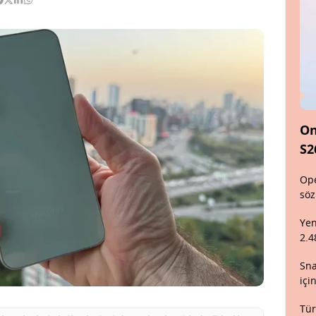
On
S2
Ope
söz
Yen
2.4
Sna
içi
Tür