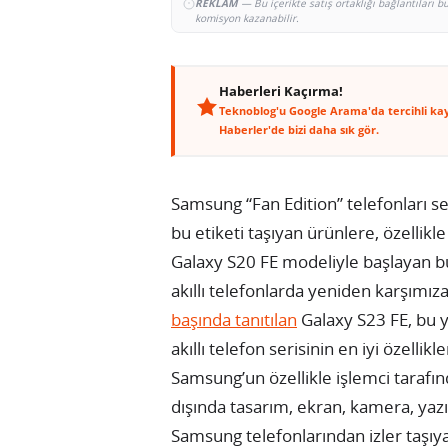
REKLAM
— Bu içerikte satış ortaklığı bağlantıları 
komisyon kazanabilir.
Haberleri Kaçırma!
Teknoblog'u Google Arama'da tercihli ka
Haberler'de bizi daha sık gör.
Samsung “Fan Edition” telefonları se
bu etiketi taşıyan ürünlere, özellikle
Galaxy S20 FE modeliyle başlayan bu 
akıllı telefonlarda yeniden karşımız
başında tanıtılan
Galaxy S23 FE, bu 
akıllı telefon serisinin en iyi özelli
Samsung’un özellikle işlemci tarafın
dışında tasarım, ekran, kamera, yaz
Samsung telefonlarından izler taşıya