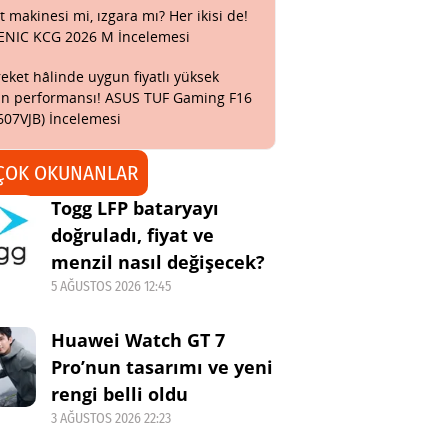
t makinesi mi, ızgara mı? Her ikisi de!
ENIC KCG 2026 M İncelemesi
eket hâlinde uygun fiyatlı yüksek
n performansı! ASUS TUF Gaming F16
607VJB) İncelemesi
ÇOK OKUNANLAR
Togg LFP bataryayı
doğruladı, fiyat ve
menzil nasıl değişecek?
5 AĞUSTOS 2026 12:45
Huawei Watch GT 7
Pro’nun tasarımı ve yeni
rengi belli oldu
3 AĞUSTOS 2026 22:23