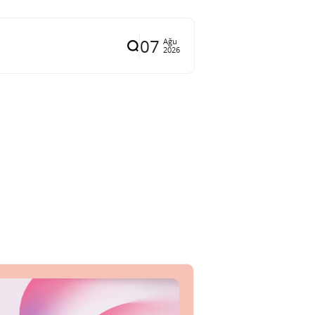
07
Ağu
2026