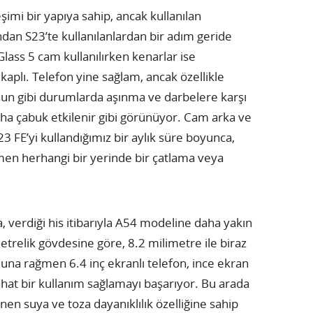
imi bir yapıya sahip, ancak kullanılan
ndan S23’te kullanılanlardan bir adım geride
lass 5 cam kullanılırken kenarlar ise
plı. Telefon yine sağlam, ancak özellikle
n gibi durumlarda aşınma ve darbelere karşı
aha çabuk etkilenir gibi görünüyor. Cam arka ve
3 FE’yi kullandığımız bir aylık süre boyunca,
en herhangi bir yerinde bir çatlama veya
a, verdiği his itibarıyla A54 modeline daha yakın
trelik gövdesine göre, 8.2 milimetre ile biraz
 Buna rağmen 6.4 inç ekranlı telefon, ince ekran
rahat bir kullanım sağlamayı başarıyor. Bu arada
nen suya ve toza dayanıklılık özelliğine sahip