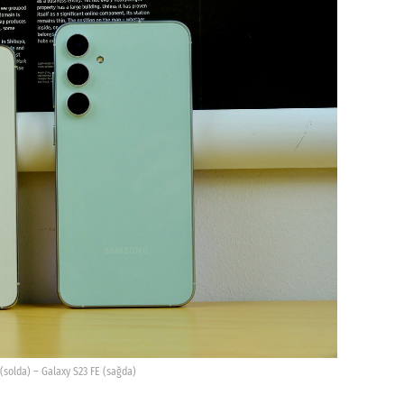
(solda) – Galaxy S23 FE (sağda)