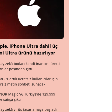
ple, iPhone Ultra dahil üç
ni Ultra ürünü hazırlıyor
ay zekâ botları kendi inancını üretti,
anlar peşinden gitti
tGPT artık ücretsiz kullanıcılar için
ırsız metin sohbeti sunacak
OR Magic V6 Türkiye’de 129.999
ye satışa çıktı
ay zekâ virüs tasarlamaya başladı