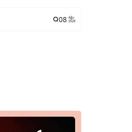
08
Ağu
2026