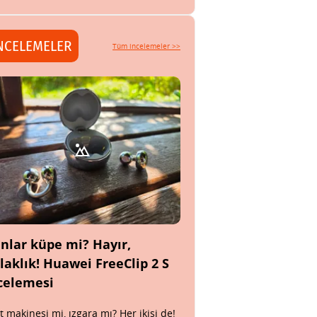
NCELEMELER
Tüm incelemeler >>
nlar küpe mi? Hayır,
laklık! Huawei FreeClip 2 S
celemesi
t makinesi mi, ızgara mı? Her ikisi de!