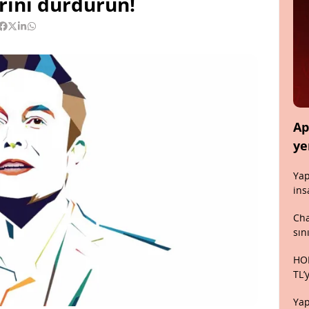
rini durdurun!
Ap
ye
Yap
ins
Cha
sın
HON
TL’
Yap