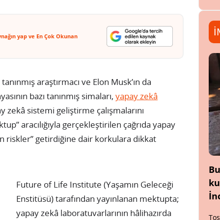
İ
ynağın yap ve En Çok Okunan
p tanınmış araştırmacı ve Elon Musk’ın da
yasının bazı tanınmış simaları,
yapay zekâ
y zekâ sistemi geliştirme çalışmalarını
ktup” aracılığıyla gerçekleştirilen çağrıda yapay
n riskler” getirdiğine dair korkulara dikkat
Bu
ku
Future of Life Institute (Yaşamın Geleceği
İn
Enstitüsü) tarafından yayınlanan mektupta;
yapay zekâ laboratuvarlarının hâlihazırda
Tos