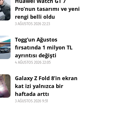
Huawei Watch GT 7
Pro’nun tasarımı ve yeni
rengi belli oldu
3 AĞUSTOS 2026 22:23
Togg’un Ağustos
fırsatında 1 milyon TL
ayrıntısı değişti
4 AĞUSTOS 2026 22:05
Galaxy Z Fold 8’in ekran
kat izi yalnızca bir
haftada arttı
3 AĞUSTOS 2026 9:51