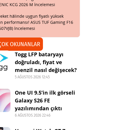
ENIC KCG 2026 M İncelemesi
eket hâlinde uygun fiyatlı yüksek
n performansı! ASUS TUF Gaming F16
607VJB) İncelemesi
ÇOK OKUNANLAR
Togg LFP bataryayı
doğruladı, fiyat ve
menzil nasıl değişecek?
5 AĞUSTOS 2026 12:45
One UI 9.5’in ilk görseli
Galaxy S26 FE
yazılımından çıktı
6 AĞUSTOS 2026 22:46