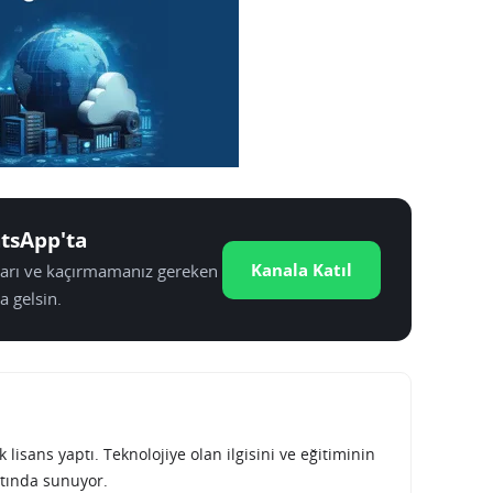
tsApp'ta
Kanala Katıl
tları ve kaçırmamanız gereken
a gelsin.
lisans yaptı. Teknolojiye olan ilgisini ve eğitiminin
tında sunuyor.