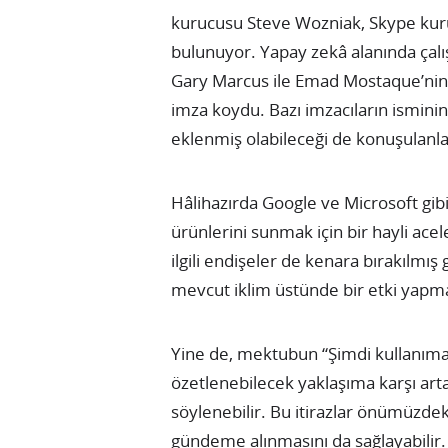
kurucusu Steve Wozniak, Skype kuru
bulunuyor. Yapay zekâ alanında çalı
Gary Marcus ile Emad Mostaque’nin
imza koydu. Bazı imzacıların ismini
eklenmiş olabileceği de konuşulanlar
Hâlihazırda Google ve Microsoft gibi
ürünlerini sunmak için bir hayli ace
ilgili endişeler de kenara bırakılmış
mevcut iklim üstünde bir etki yapma
Yine de, mektubun “Şimdi kullanıma
özetlenebilecek yaklaşıma karşı arta
söylenebilir. Bu itirazlar önümüzde
gündeme alınmasını da sağlayabilir.