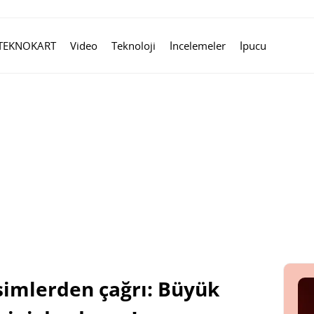
TEKNOKART
Video
Teknoloji
İncelemeler
İpucu
simlerden çağrı: Büyük