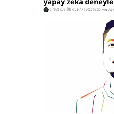
yapay zekâ deneyle
SINAN KÜSTÜR
30 MART 2023 08:20
PAYLAŞ: