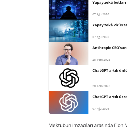
Yapay zekâ botları 
07 Ağu 2026
Yapay zekâ virüs t
07 Ağu 2026
Anthropic CEO’suna
28 Tem 2026
ChatGPT artık ünlü
28 Tem 2026
ChatGPT artık ücret
07 Ağu 2026
Mektubun imzacıları arasında Elon 